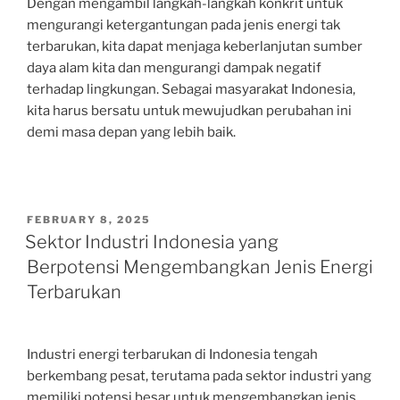
Dengan mengambil langkah-langkah konkrit untuk
mengurangi ketergantungan pada jenis energi tak
terbarukan, kita dapat menjaga keberlanjutan sumber
daya alam kita dan mengurangi dampak negatif
terhadap lingkungan. Sebagai masyarakat Indonesia,
kita harus bersatu untuk mewujudkan perubahan ini
demi masa depan yang lebih baik.
POSTED
FEBRUARY 8, 2025
ON
Sektor Industri Indonesia yang
Berpotensi Mengembangkan Jenis Energi
Terbarukan
Industri energi terbarukan di Indonesia tengah
berkembang pesat, terutama pada sektor industri yang
memiliki potensi besar untuk mengembangkan jenis