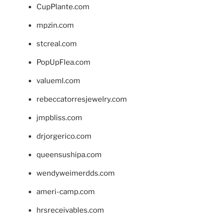
CupPlante.com
mpzin.com
stcreal.com
PopUpFlea.com
valueml.com
rebeccatorresjewelry.com
jmpbliss.com
drjorgerico.com
queensushipa.com
wendyweimerdds.com
ameri-camp.com
hrsreceivables.com