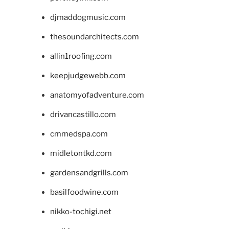
djmaddogmusic.com
thesoundarchitects.com
allin1roofing.com
keepjudgewebb.com
anatomyofadventure.com
drivancastillo.com
cmmedspa.com
midletontkd.com
gardensandgrills.com
basilfoodwine.com
nikko-tochigi.net