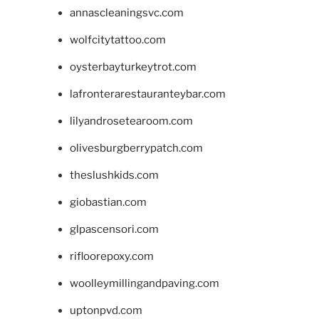
annascleaningsvc.com
wolfcitytattoo.com
oysterbayturkeytrot.com
lafronterarestauranteybar.com
lilyandrosetearoom.com
olivesburgberrypatch.com
theslushkids.com
giobastian.com
glpascensori.com
rifloorepoxy.com
woolleymillingandpaving.com
uptonpvd.com