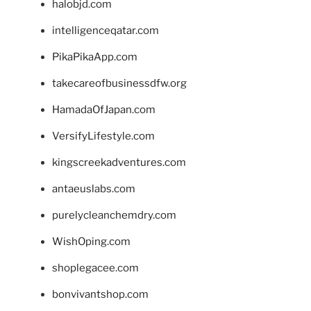
halobjd.com
intelligenceqatar.com
PikaPikaApp.com
takecareofbusinessdfw.org
HamadaOfJapan.com
VersifyLifestyle.com
kingscreekadventures.com
antaeuslabs.com
purelycleanchemdry.com
WishOping.com
shoplegacee.com
bonvivantshop.com