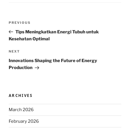
Post
Previous
PREVIOUS
navigation
Post
Tips Meningkatkan Energi Tubuh untuk
Kesehatan Optimal
Next
NEXT
Post
Innovations Shaping the Future of Energy
Production
ARCHIVES
March 2026
February 2026