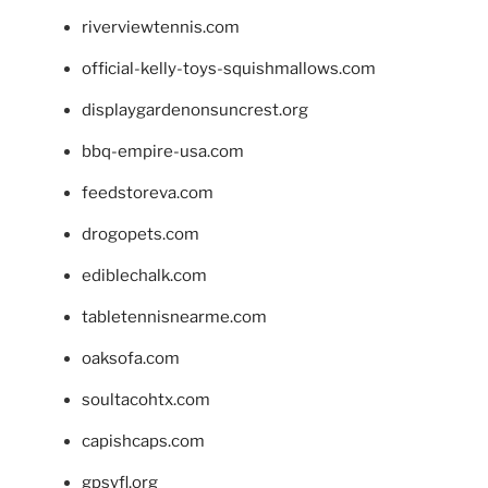
riverviewtennis.com
official-kelly-toys-squishmallows.com
displaygardenonsuncrest.org
bbq-empire-usa.com
feedstoreva.com
drogopets.com
ediblechalk.com
tabletennisnearme.com
oaksofa.com
soultacohtx.com
capishcaps.com
gpsyfl.org