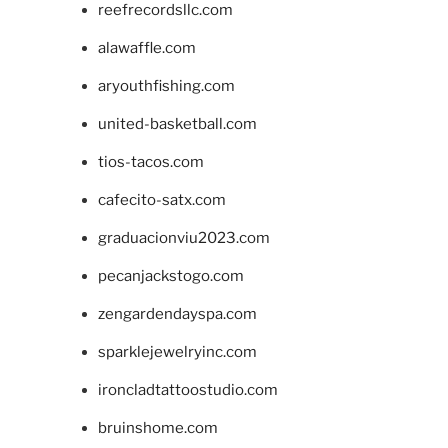
reefrecordsllc.com
alawaffle.com
aryouthfishing.com
united-basketball.com
tios-tacos.com
cafecito-satx.com
graduacionviu2023.com
pecanjackstogo.com
zengardendayspa.com
sparklejewelryinc.com
ironcladtattoostudio.com
bruinshome.com