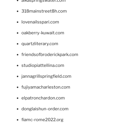
alkaspringswater.com
318mainstreet8h.com
lovenailsspari.com
oakberry-kuwait.com
quartzliterary.com
friendsofbroderickpark.com
studiopiattellina.com
jannagrillspringfield.com
fujiyamacharleston.com
elpatronchardon.com
donglaishun-order.com
fiamc-rome2022.org