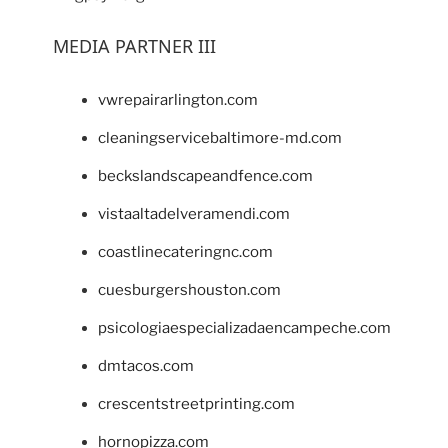
MEDIA PARTNER III
vwrepairarlington.com
cleaningservicebaltimore-md.com
beckslandscapeandfence.com
vistaaltadelveramendi.com
coastlinecateringnc.com
cuesburgershouston.com
psicologiaespecializadaencampeche.com
dmtacos.com
crescentstreetprinting.com
hornopizza.com