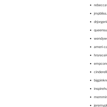
rebecca
jmpblis
drjorger
queensu
wendyw
ameri-
hrsrece
empcon
cinderel
bigpinkr
inspireh
memming
jeremyp