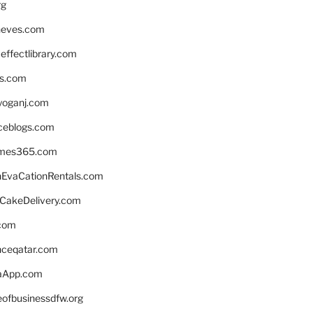
rg
neves.com
ffectlibrary.com
ns.com
yoganj.com
rceblogs.com
ames365.com
EvaCationRentals.com
rCakeDelivery.com
.com
enceqatar.com
aApp.com
eofbusinessdfw.org