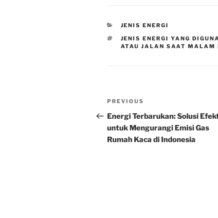
CATEGORIES
JENIS ENERGI
TAGS
JENIS ENERGI YANG DIGU
ATAU JALAN SAAT MALAM
Post
Previous
PREVIOUS
navigation
Post
Energi Terbarukan: Solusi Efekt
untuk Mengurangi Emisi Gas
Rumah Kaca di Indonesia