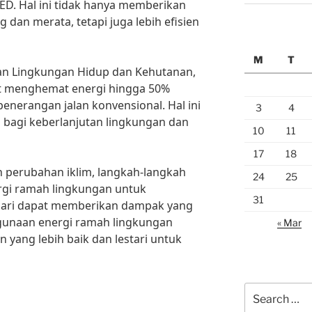
D. Hal ini tidak hanya memberikan
 dan merata, tetapi juga lebih efisien
M
T
an Lingkungan Hidup dan Kehutanan,
 menghemat energi hingga 50%
nerangan jalan konvensional. Hal ini
3
4
bagi keberlanjutan lingkungan dan
10
11
17
18
perubahan iklim, langkah-langkah
24
25
rgi ramah lingkungan untuk
31
hari dapat memberikan dampak yang
ggunaan energi ramah lingkungan
« Mar
 yang lebih baik dan lestari untuk
Search
for: