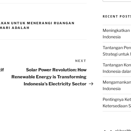
RECENT POST
NAKAN UNTUK MENERANGI RUANGAN
 HARI ADALAH
Meningkatkan E
Indonesia
Tantangan Perm
Strategi untu
NEXT
Next
Tantangan Kons
Post
if
Solar Power Revolution: How
Indonesia dal
Renewable Energy is Transforming
Mengamankan E
Indonesia’s Electricity Sector
Indonesia
Pentingnya Ke
Ketersediaan 
okhealt