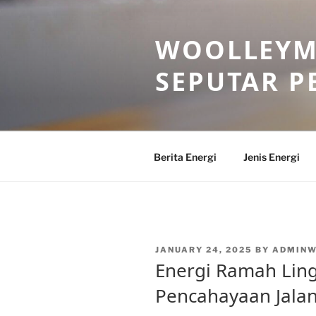
Skip
to
WOOLLEYM
content
SEPUTAR P
Berita Energi
Jenis Energi
POSTED
JANUARY 24, 2025
BY
ADMIN
ON
Energi Ramah Lin
Pencahayaan Jalan