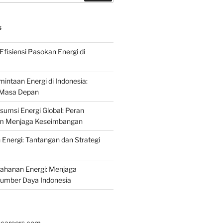
S
fisiensi Pasokan Energi di
intaan Energi di Indonesia:
k Masa Depan
umsi Energi Global: Peran
am Menjaga Keseimbangan
nergi: Tantangan dan Strategi
tahanan Energi: Menjaga
Sumber Daya Indonesia
hcareers.com