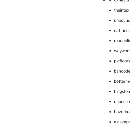
theinte
unbound
catfrien
marianli
wayward
pidfloo
bancode
betterm
hingsto
choosea
hoverbo
alaskapo