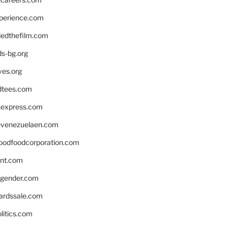
xperience.com
edthefilm.com
ds-bg.org
ves.org
tees.com
rsexpress.com
venezuelaen.com
oodfoodcorporation.com
nnt.com
gender.com
ardssale.com
litics.com