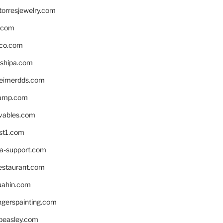
torresjewelry.com
s.com
ico.com
shipa.com
eimerdds.com
camp.com
ivables.com
st1.com
la-support.com
estaurant.com
uahin.com
erspainting.com
beasley.com