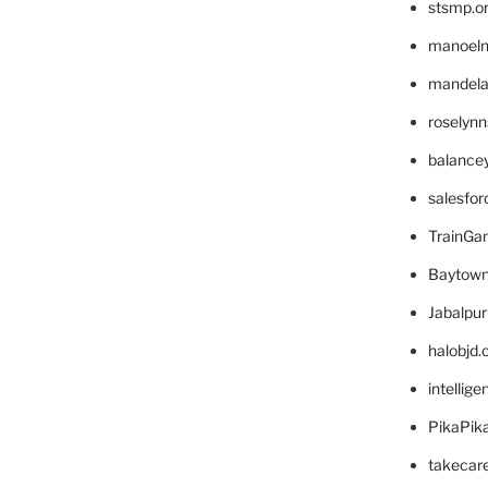
stsmp.o
manoel
mandelae
roselyn
balance
salesfo
TrainG
Baytown
Jabalpu
halobjd
intellig
PikaPik
takecar