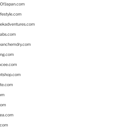
OfJapan.com
ifestyle.com
eekadventures.com
labs.com
leanchemdry.com
ing.com
acee.com
ntshop.com
te.com
om
com
ea.com
.com