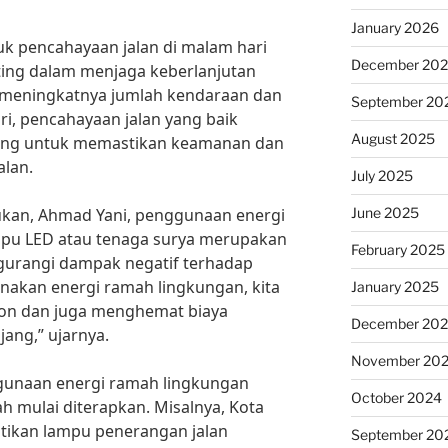
January 2026
k pencahayaan jalan di malam hari
December 20
nting dalam menjaga keberlanjutan
 meningkatnya jumlah kendaraan dan
September 20
ri, pencahayaan jalan yang baik
August 2025
ting untuk memastikan keamanan dan
lan.
July 2025
June 2025
ukan, Ahmad Yani, penggunaan energi
mpu LED atau tenaga surya merupakan
February 2025
ngurangi dampak negatif terhadap
akan energi ramah lingkungan, kita
January 2025
on dan juga menghemat biaya
December 20
ang,” ujarnya.
November 20
ggunaan energi ramah lingkungan
October 2024
h mulai diterapkan. Misalnya, Kota
ikan lampu penerangan jalan
September 20