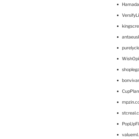
Hamada
VersifyL
kingscr
antaeus
purelyc
WishOp
shopleg
bonviva
CupPlan
mpzin.c
stcreal.
PopUpFl
valueml