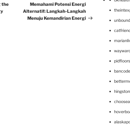
Post
g the
Memahami Potensi Energi
theinte
gy
Alternatif: Langkah-Langkah
Menuju Kemandirian Energi
unbound
catfrien
marianli
wayward
pidfloo
bancode
betterm
hingsto
choosea
hoverbo
alaskapo