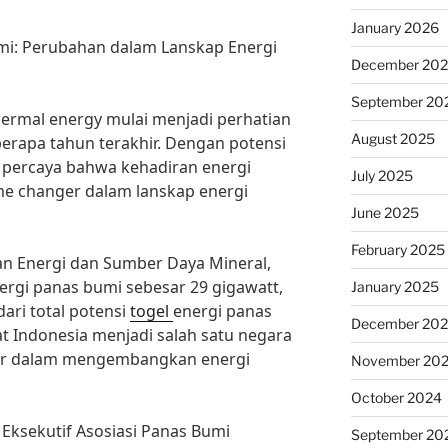
January 2026
mi: Perubahan dalam Lanskap Energi
December 20
September 20
ermal energy mulai menjadi perhatian
August 2025
erapa tahun terakhir. Dengan potensi
 percaya bahwa kehadiran energi
July 2025
e changer dalam lanskap energi
June 2025
February 2025
an Energi dan Sumber Daya Mineral,
ergi panas bumi sebesar 29 gigawatt,
January 2025
ari total potensi
togel
energi panas
December 20
at Indonesia menjadi salah satu negara
sar dalam mengembangkan energi
November 20
October 2024
 Eksekutif Asosiasi Panas Bumi
September 20