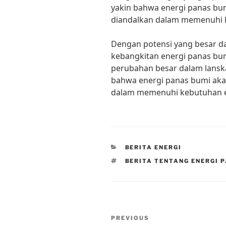
yakin bahwa energi panas bum
diandalkan dalam memenuhi k
Dengan potensi yang besar d
kebangkitan energi panas bu
perubahan besar dalam lanska
bahwa energi panas bumi akan
dalam memenuhi kebutuhan en
CATEGORIES
BERITA ENERGI
TAGS
BERITA TENTANG ENERGI 
Post
Previous
PREVIOUS