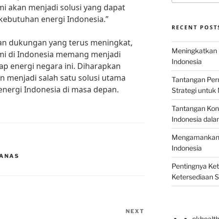
i akan menjadi solusi yang dapat
ebutuhan energi Indonesia.”
RECENT POST
an dukungan yang terus meningkat,
Meningkatkan E
mi di Indonesia memang menjadi
Indonesia
p energi negara ini. Diharapkan
 menjadi salah satu solusi utama
Tantangan Perm
ergi Indonesia di masa depan.
Strategi untu
Tantangan Kons
Indonesia dal
Mengamankan E
Indonesia
PANAS
Pentingnya Ke
Ketersediaan 
NEXT
Next
okhealt