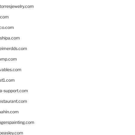
torresjewelry.com
s.com
ico.com
shipa.com
eimerdds.com
camp.com
ivables.com
st1.com
la-support.com
estaurant.com
uahin.com
erspainting.com
beasley.com