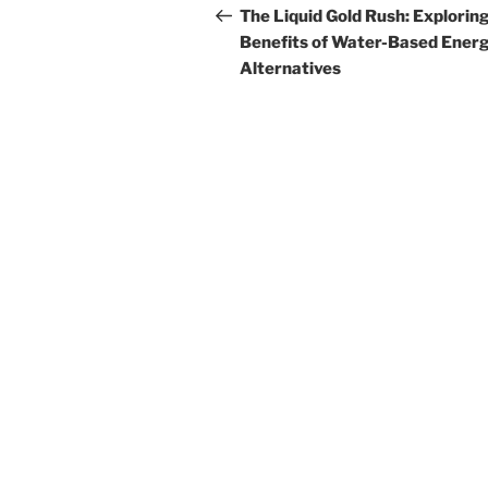
navigation
Post
The Liquid Gold Rush: Explorin
Benefits of Water-Based Ener
Alternatives