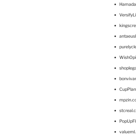
Hamada
VersifyL
kingscr
antaeus
purelyc
WishOp
shopleg
bonviva
CupPlan
mpzin.c
stcreal.
PopUpFl
valueml