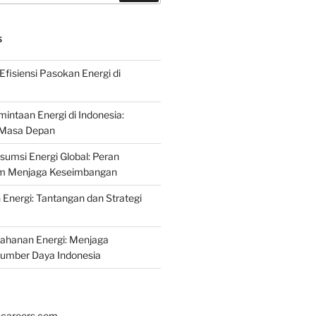
S
fisiensi Pasokan Energi di
intaan Energi di Indonesia:
k Masa Depan
umsi Energi Global: Peran
am Menjaga Keseimbangan
nergi: Tantangan dan Strategi
tahanan Energi: Menjaga
Sumber Daya Indonesia
hcareers.com