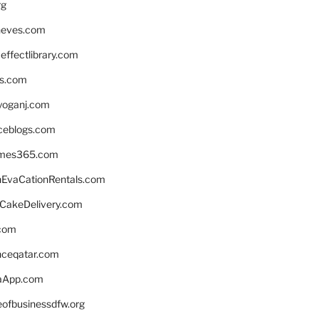
rg
neves.com
ffectlibrary.com
ns.com
yoganj.com
rceblogs.com
ames365.com
EvaCationRentals.com
rCakeDelivery.com
.com
enceqatar.com
aApp.com
eofbusinessdfw.org