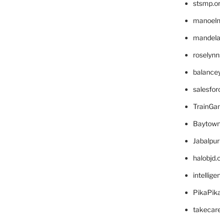
stsmp.o
manoel
mandelae
roselyn
balance
salesfo
TrainG
Baytown
Jabalpu
halobjd
intellig
PikaPik
takecar