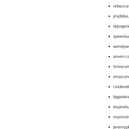
rebecca
jmpblis
drjorger
queensu
wendyw
ameri-
hrsrece
empcon
cinderel
bigpinkr
inspireh
memming
jeremyp