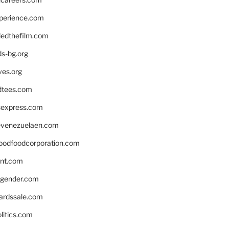
xperience.com
edthefilm.com
ds-bg.org
ves.org
tees.com
rsexpress.com
venezuelaen.com
oodfoodcorporation.com
nnt.com
gender.com
ardssale.com
litics.com