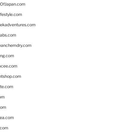
OfJapan.com
ifestyle.com
eekadventures.com
labs.com
leanchemdry.com
ing.com
acee.com
ntshop.com
te.com
om
com
ea.com
.com