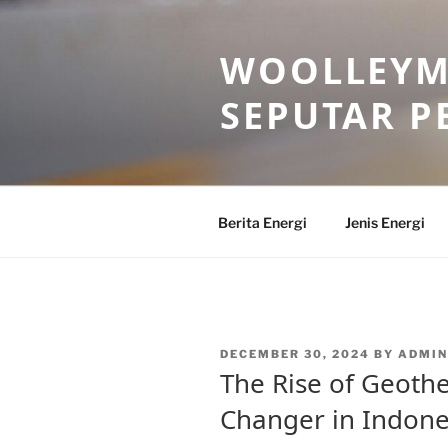
Skip
to
WOOLLEYM
content
SEPUTAR P
Berita Energi
Jenis Energi
POSTED
DECEMBER 30, 2024
BY
ADMI
ON
The Rise of Geoth
Changer in Indone