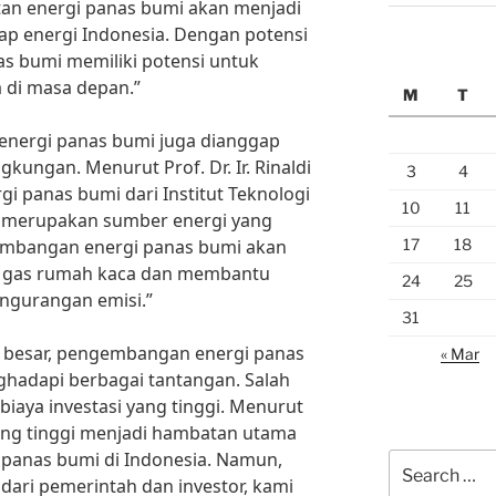
tan energi panas bumi akan menjadi
ap energi Indonesia. Dengan potensi
as bumi memiliki potensi untuk
 di masa depan.”
M
T
, energi panas bumi juga dianggap
kungan. Menurut Prof. Dr. Ir. Rinaldi
3
4
gi panas bumi dari Institut Teknologi
10
11
i merupakan sumber energi yang
17
18
embangan energi panas bumi akan
 gas rumah kaca dan membantu
24
25
ngurangan emisi.”
31
 besar, pengembangan energi panas
« Mar
ghadapi berbagai tantangan. Salah
iaya investasi yang tinggi. Menurut
 yang tinggi menjadi hambatan utama
panas bumi di Indonesia. Namun,
Search
ari pemerintah dan investor, kami
for: