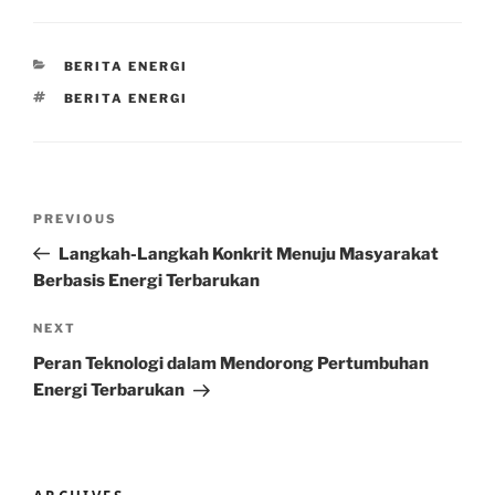
CATEGORIES
BERITA ENERGI
TAGS
BERITA ENERGI
Post
Previous
PREVIOUS
navigation
Post
Langkah-Langkah Konkrit Menuju Masyarakat
Berbasis Energi Terbarukan
Next
NEXT
Post
Peran Teknologi dalam Mendorong Pertumbuhan
Energi Terbarukan