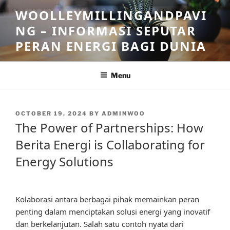
Skip
WOOLLEYMILLINGANDPAVI
to
NG – INFORMASI SEPUTAR
content
PERAN ENERGI BAGI DUNIA
Menu
POSTED
OCTOBER 19, 2024
BY
ADMINWOO
ON
The Power of Partnerships: How
Berita Energi is Collaborating for
Energy Solutions
Kolaborasi antara berbagai pihak memainkan peran
penting dalam menciptakan solusi energi yang inovatif
dan berkelanjutan. Salah satu contoh nyata dari