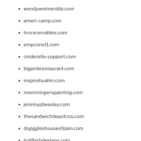
wendyweimerdds.com
ameri-camp.com
hrsreceivables.com
empconst1.com
cinderella-support.com
bigpinkrestaurant.com
inspirehuahin.com
memmingerspainting.com
jeremypbeasley.com
thesandwichdepotcos.com
drgiggleshouseofpain.com
hotflashdesigns.com