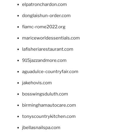
elpatronchardon.com
donglaishun-order.com
fiamc-rome2022.org
mariceworldessentials.com
lafisheriarestaurant.com
915jazzandmore.com
aguadulce-countryfair.com
jakehovis.com
bosswingsduluth.com
birminghamautocare.com
tonyscountrykitchen.com
jbellasnailspa.com