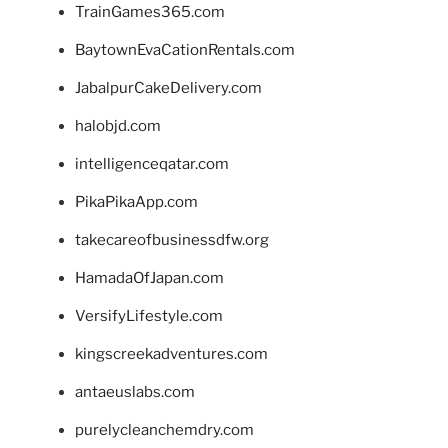
TrainGames365.com
BaytownEvaCationRentals.com
JabalpurCakeDelivery.com
halobjd.com
intelligenceqatar.com
PikaPikaApp.com
takecareofbusinessdfw.org
HamadaOfJapan.com
VersifyLifestyle.com
kingscreekadventures.com
antaeuslabs.com
purelycleanchemdry.com