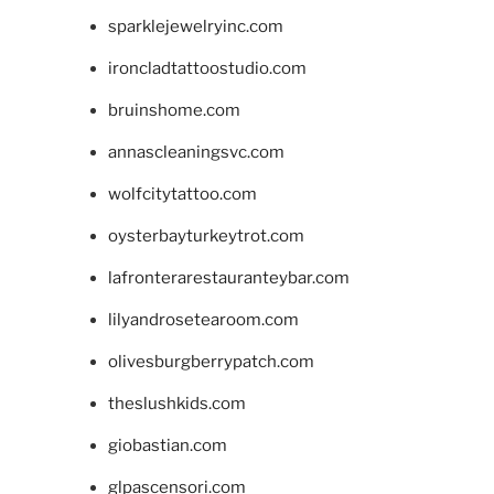
sparklejewelryinc.com
ironcladtattoostudio.com
bruinshome.com
annascleaningsvc.com
wolfcitytattoo.com
oysterbayturkeytrot.com
lafronterarestauranteybar.com
lilyandrosetearoom.com
olivesburgberrypatch.com
theslushkids.com
giobastian.com
glpascensori.com