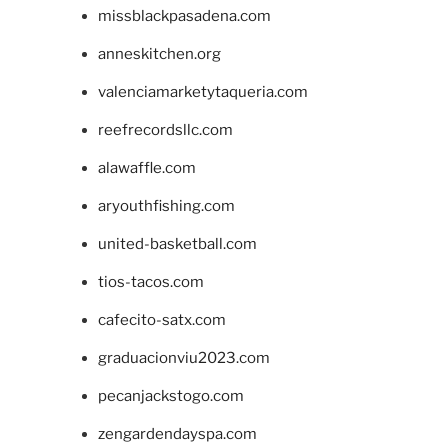
missblackpasadena.com
anneskitchen.org
valenciamarketytaqueria.com
reefrecordsllc.com
alawaffle.com
aryouthfishing.com
united-basketball.com
tios-tacos.com
cafecito-satx.com
graduacionviu2023.com
pecanjackstogo.com
zengardendayspa.com