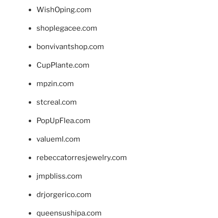
WishOping.com
shoplegacee.com
bonvivantshop.com
CupPlante.com
mpzin.com
stcreal.com
PopUpFlea.com
valueml.com
rebeccatorresjewelry.com
jmpbliss.com
drjorgerico.com
queensushipa.com