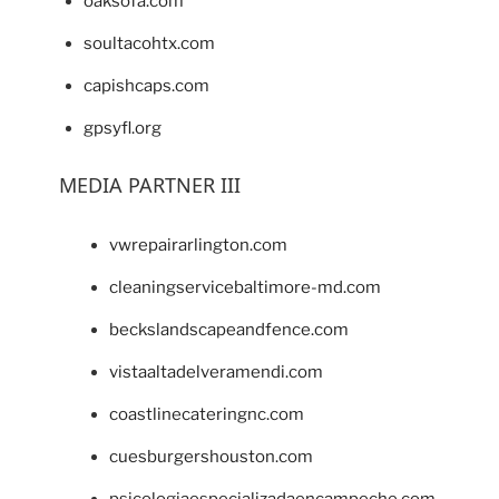
oaksofa.com
soultacohtx.com
capishcaps.com
gpsyfl.org
MEDIA PARTNER III
vwrepairarlington.com
cleaningservicebaltimore-md.com
beckslandscapeandfence.com
vistaaltadelveramendi.com
coastlinecateringnc.com
cuesburgershouston.com
psicologiaespecializadaencampeche.com