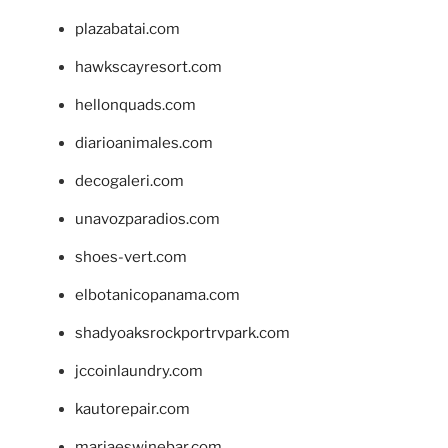
plazabatai.com
hawkscayresort.com
hellonquads.com
diarioanimales.com
decogaleri.com
unavozparadios.com
shoes-vert.com
elbotanicopanama.com
shadyoaksrockportrvpark.com
jccoinlaundry.com
kautorepair.com
marjaeswinebar.com