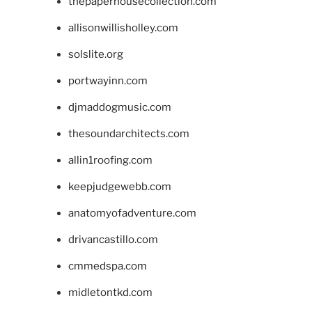
thepaperhousecollection.com
allisonwillisholley.com
solslite.org
portwayinn.com
djmaddogmusic.com
thesoundarchitects.com
allin1roofing.com
keepjudgewebb.com
anatomyofadventure.com
drivancastillo.com
cmmedspa.com
midletontkd.com