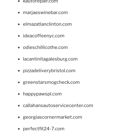
kautorepair.com
marjaeswinebar.com
elmazatlanclinton.com
ideacoffeenyc.com
odieschillicothe.com
lacantinitagalesburg.com
pizzadeliverybristol.com
greenstarsmogcheck.com
happypawspl.com
callahansautoservicecenter.com
georgiascornermarket.com
perfectfit24-7.com