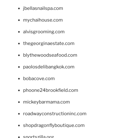
jbellasnailspa.com
mychaihouse.com
alvisgrooming.com
thegeorginaestate.com
blythewoodseafood.com
paolosdelibangkok.com
bobacove.com
phoone24brookfield.com
mickeybarmama.com
roadwayconstructioninc.com
shopdragonflyboutique.com
sportszilla.org