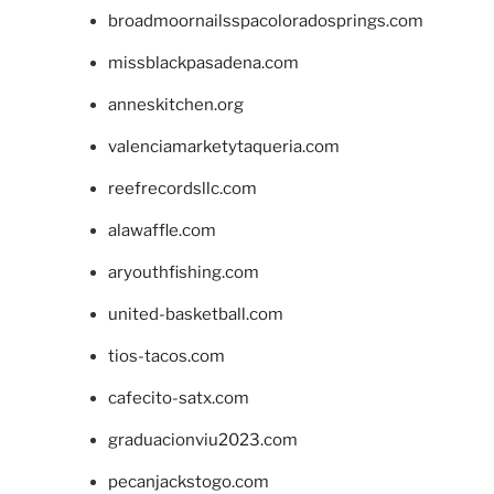
broadmoornailsspacoloradosprings.com
missblackpasadena.com
anneskitchen.org
valenciamarketytaqueria.com
reefrecordsllc.com
alawaffle.com
aryouthfishing.com
united-basketball.com
tios-tacos.com
cafecito-satx.com
graduacionviu2023.com
pecanjackstogo.com