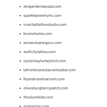
zengardendayspa.com
sparklejewelryinc.com
ironcladtattoostudio.com
bruinshome.com
annascleaningsvc.com
wolfcitytattoo.com
oysterbayturkeytrot.com
lafronterarestauranteybar.com
lilyandrosetearoom.com
olivesburgberrypatch.com
theslushkids.com
giobastian.com