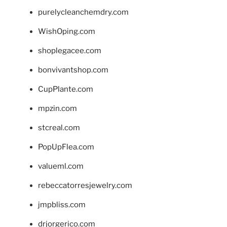
purelycleanchemdry.com
WishOping.com
shoplegacee.com
bonvivantshop.com
CupPlante.com
mpzin.com
stcreal.com
PopUpFlea.com
valueml.com
rebeccatorresjewelry.com
jmpbliss.com
drjorgerico.com