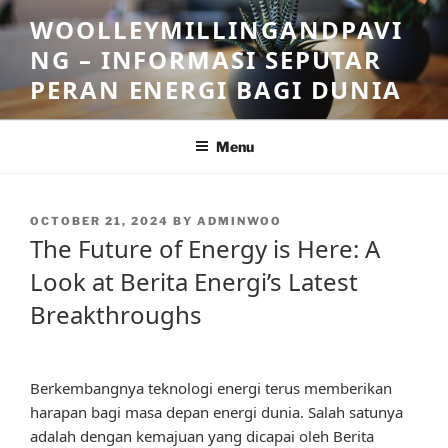
Skip
WOOLLEYMILLINGANDPAVI
to
NG – INFORMASI SEPUTAR
content
PERAN ENERGI BAGI DUNIA
Menu
POSTED
OCTOBER 21, 2024
BY
ADMINWOO
ON
The Future of Energy is Here: A
Look at Berita Energi’s Latest
Breakthroughs
Berkembangnya teknologi energi terus memberikan
harapan bagi masa depan energi dunia. Salah satunya
adalah dengan kemajuan yang dicapai oleh Berita