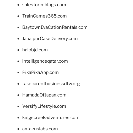
salesforceblogs.com
TrainGames365.com
BaytownEvaCationRentals.com
JabalpurCakeDelivery.com
halobjd.com
intelligenceqatar.com
PikaPikaApp.com
takecareofbusinessdfw.org
HamadaOfJapan.com
VersifyLifestyle.com
kingscreekadventures.com
antaeuslabs.com