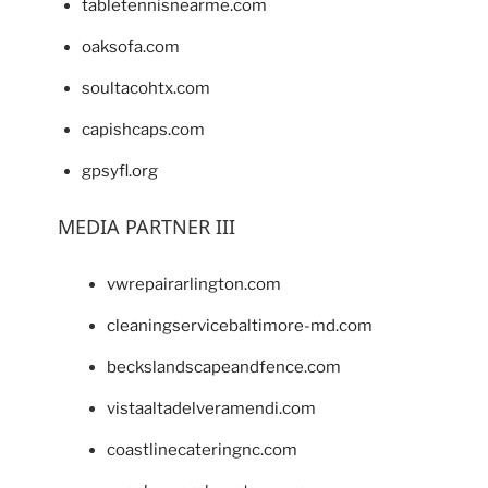
tabletennisnearme.com
oaksofa.com
soultacohtx.com
capishcaps.com
gpsyfl.org
MEDIA PARTNER III
vwrepairarlington.com
cleaningservicebaltimore-md.com
beckslandscapeandfence.com
vistaaltadelveramendi.com
coastlinecateringnc.com