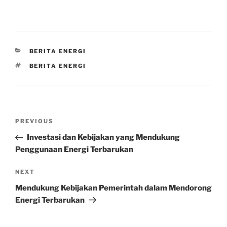
CATEGORIES
BERITA ENERGI
TAGS
BERITA ENERGI
Post
Previous
PREVIOUS
navigation
Post
Investasi dan Kebijakan yang Mendukung
Penggunaan Energi Terbarukan
Next
NEXT
Post
Mendukung Kebijakan Pemerintah dalam Mendorong
Energi Terbarukan