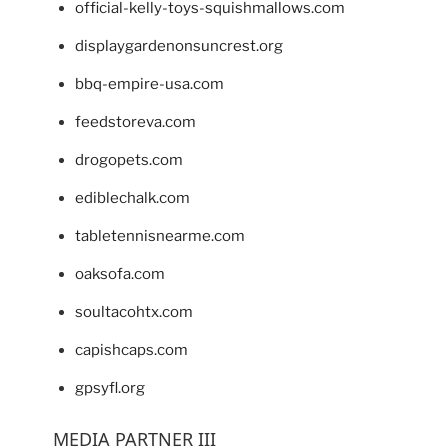
official-kelly-toys-squishmallows.com
displaygardenonsuncrest.org
bbq-empire-usa.com
feedstoreva.com
drogopets.com
ediblechalk.com
tabletennisnearme.com
oaksofa.com
soultacohtx.com
capishcaps.com
gpsyfl.org
MEDIA PARTNER III