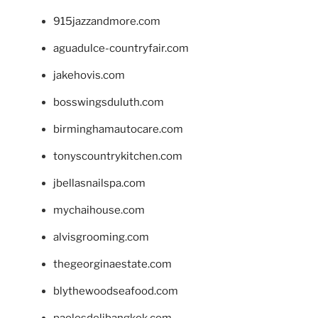
915jazzandmore.com
aguadulce-countryfair.com
jakehovis.com
bosswingsduluth.com
birminghamautocare.com
tonyscountrykitchen.com
jbellasnailspa.com
mychaihouse.com
alvisgrooming.com
thegeorginaestate.com
blythewoodseafood.com
paolosdelibangkok.com