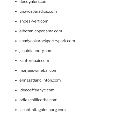
decogaleri.com
unavozparadios.com
shoes-vert.com
elbotanicopanama.com
shadyoaksrockportrvpark.com
jccoinlaundry.com
kautorepair.com
marjaeswinebar.com
elmazatlanclinton.com
ideacoffeenyc.com
odieschillicothe.com
lacantinitagalesburg.com