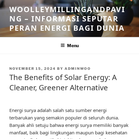
Skip
WOOLLEYMILLINGANDPAVI
to
NG – INFORMASI SEPUTAR
content
PERAN ENERGI BAGI DUNIA
Menu
POSTED
NOVEMBER 15, 2024
BY
ADMINWOO
ON
The Benefits of Solar Energy: A
Cleaner, Greener Alternative
Energi surya adalah salah satu sumber energi
terbarukan yang semakin populer di seluruh dunia.
Banyak ahli setuju bahwa energi surya memiliki banyak
manfaat, baik bagi lingkungan maupun bagi kesehatan