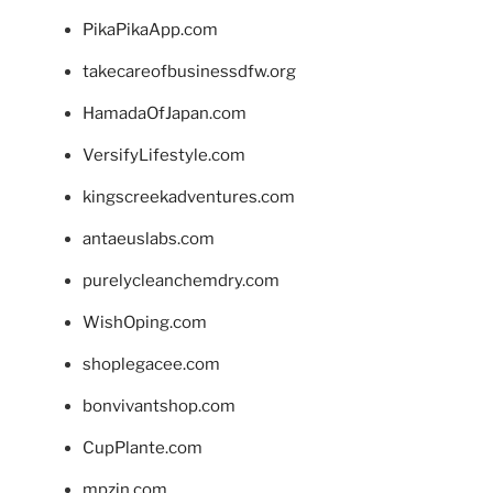
PikaPikaApp.com
takecareofbusinessdfw.org
HamadaOfJapan.com
VersifyLifestyle.com
kingscreekadventures.com
antaeuslabs.com
purelycleanchemdry.com
WishOping.com
shoplegacee.com
bonvivantshop.com
CupPlante.com
mpzin.com