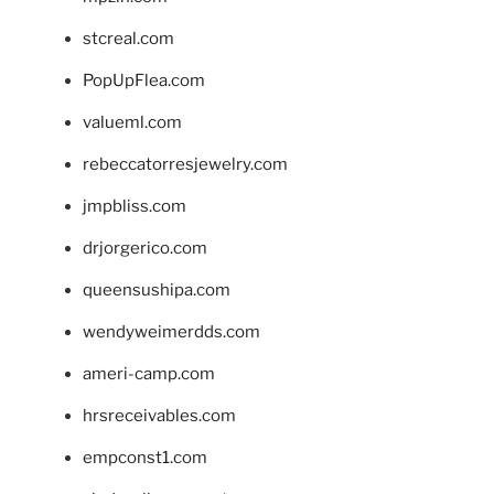
stcreal.com
PopUpFlea.com
valueml.com
rebeccatorresjewelry.com
jmpbliss.com
drjorgerico.com
queensushipa.com
wendyweimerdds.com
ameri-camp.com
hrsreceivables.com
empconst1.com