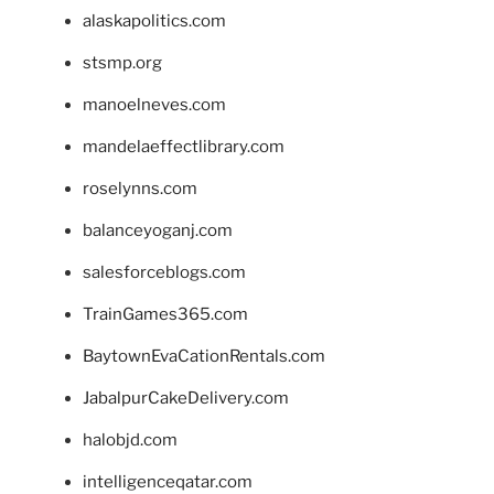
alaskapolitics.com
stsmp.org
manoelneves.com
mandelaeffectlibrary.com
roselynns.com
balanceyoganj.com
salesforceblogs.com
TrainGames365.com
BaytownEvaCationRentals.com
JabalpurCakeDelivery.com
halobjd.com
intelligenceqatar.com