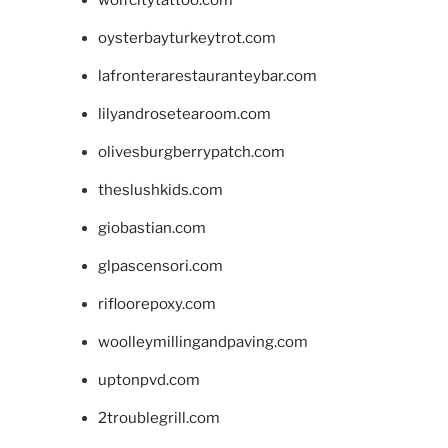
wolfcitytattoo.com
oysterbayturkeytrot.com
lafronterarestauranteybar.com
lilyandrosetearoom.com
olivesburgberrypatch.com
theslushkids.com
giobastian.com
glpascensori.com
rifloorepoxy.com
woolleymillingandpaving.com
uptonpvd.com
2troublegrill.com