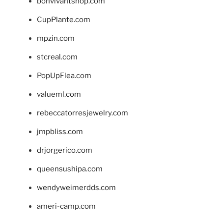
bonvivantshop.com
CupPlante.com
mpzin.com
stcreal.com
PopUpFlea.com
valueml.com
rebeccatorresjewelry.com
jmpbliss.com
drjorgerico.com
queensushipa.com
wendyweimerdds.com
ameri-camp.com