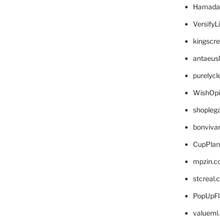
Hamada
VersifyL
kingscr
antaeus
purelyc
WishOp
shopleg
bonviva
CupPlan
mpzin.c
stcreal.
PopUpFl
valueml