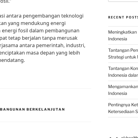
sil.”
asi antara pengembangan teknologi
RECENT POST
akan yang mendukung energi
n energi fosil dalam pembangunan
Meningkatkan E
apat tetap berjalan tanpa merusak
Indonesia
jasama antara pemerintah, industri,
Tantangan Perm
enciptakan masa depan yang lebih
Strategi untu
mendatang.
Tantangan Kons
Indonesia dal
Mengamankan E
Indonesia
Pentingnya Ke
MBANGUNAN BERKELANJUTAN
Ketersediaan 
okhealt