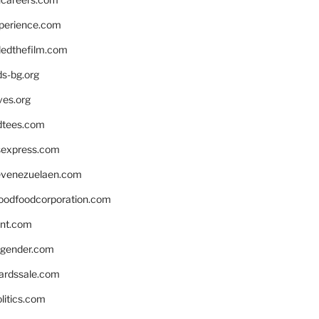
xperience.com
edthefilm.com
ds-bg.org
ves.org
tees.com
rsexpress.com
venezuelaen.com
oodfoodcorporation.com
nnt.com
gender.com
ardssale.com
litics.com