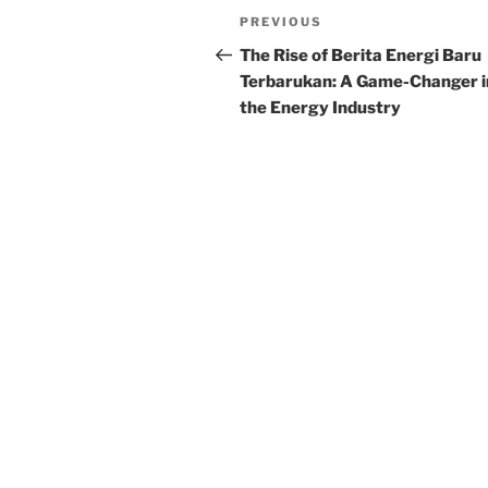
Post
Previous
PREVIOUS
navigation
Post
The Rise of Berita Energi Baru
Terbarukan: A Game-Changer i
the Energy Industry