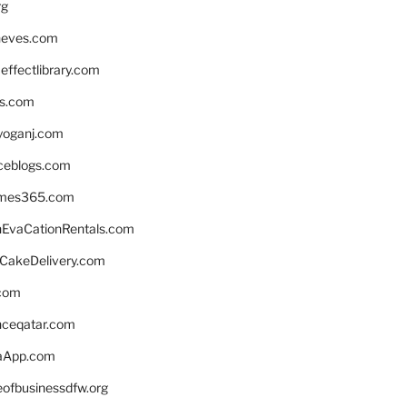
rg
neves.com
ffectlibrary.com
ns.com
yoganj.com
rceblogs.com
ames365.com
EvaCationRentals.com
rCakeDelivery.com
.com
enceqatar.com
aApp.com
eofbusinessdfw.org