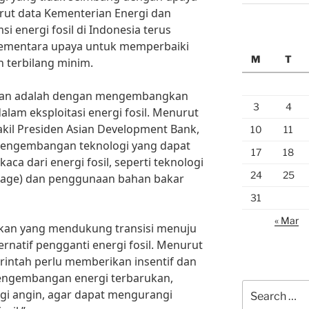
rut data Kementerian Energi dan
 energi fosil di Indonesia terus
sementara upaya untuk memperbaiki
M
T
 terbilang minim.
ulkan adalah dengan mengembangkan
3
4
lam eksploitasi energi fosil. Menurut
kil Presiden Asian Development Bank,
10
11
 pengembangan teknologi yang dapat
17
18
ca dari energi fosil, seperti teknologi
24
25
rage) dan penggunaan bahan bakar
31
« Mar
ijakan yang mendukung transisi menuju
ernatif pengganti energi fosil. Menurut
intah perlu memberikan insentif dan
engembangan energi terbarukan,
Search
rgi angin, agar dapat mengurangi
for: