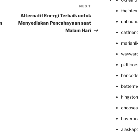
NEXT
Next
theinte
Post
Alternatif Energi Terbaik untuk
unbound
n
Menyediakan Pencahayaan saat
Malam Hari
catfrien
marianli
wayward
pidfloo
bancode
betterm
hingsto
choosea
hoverbo
alaskapo