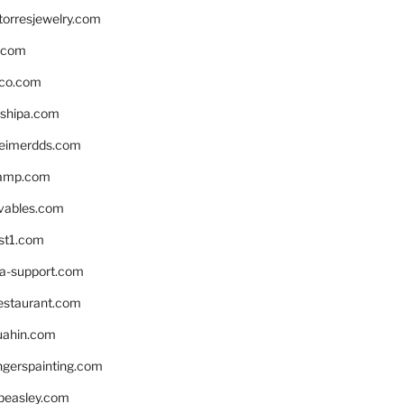
torresjewelry.com
s.com
ico.com
shipa.com
eimerdds.com
camp.com
ivables.com
st1.com
la-support.com
estaurant.com
uahin.com
erspainting.com
beasley.com