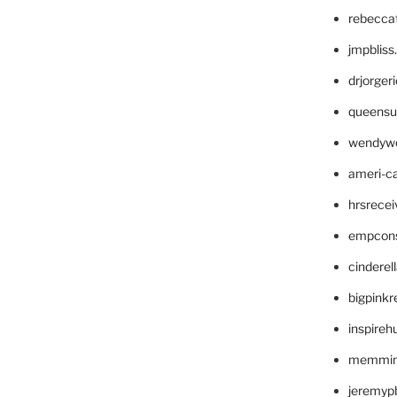
rebecca
jmpblis
drjorger
queensu
wendyw
ameri-
hrsrece
empcon
cinderel
bigpinkr
inspireh
memming
jeremyp