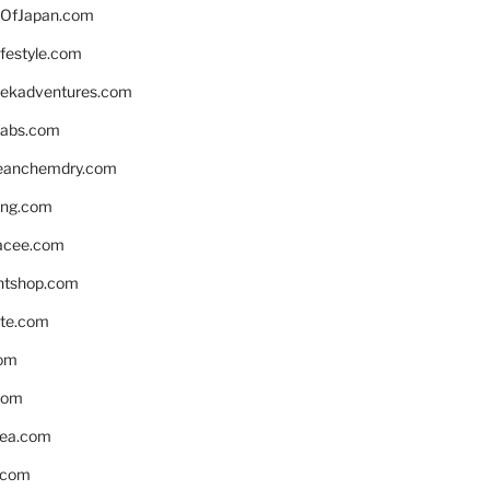
OfJapan.com
ifestyle.com
eekadventures.com
labs.com
leanchemdry.com
ing.com
acee.com
ntshop.com
te.com
om
com
ea.com
.com