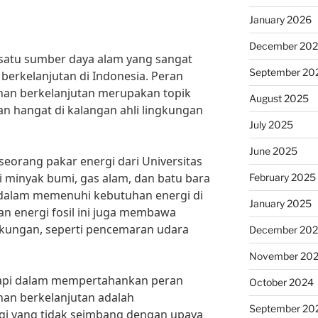
January 2026
December 20
 satu sumber daya alam yang sangat
September 20
erkelanjutan di Indonesia. Peran
nan berkelanjutan merupakan topik
August 2025
an hangat di kalangan ahli lingkungan
July 2025
June 2025
seorang pakar energi dari Universitas
ti minyak bumi, gas alam, dan batu bara
February 2025
 dalam memenuhi kebutuhan energi di
January 2025
n energi fosil ini juga membawa
gkungan, seperti pencemaran udara
December 20
November 20
api dalam mempertahankan peran
October 2024
nan berkelanjutan adalah
September 20
i yang tidak seimbang dengan upaya