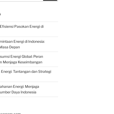
S
fisiensi Pasokan Energi di
intaan Energi di Indonesia:
k Masa Depan
umsi Energi Global: Peran
am Menjaga Keseimbangan
nergi: Tantangan dan Strategi
tahanan Energi: Menjaga
Sumber Daya Indonesia
hcareers.com