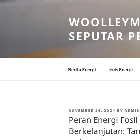
Skip
to
WOOLLEYM
content
SEPUTAR P
Berita Energi
Jenis Energi
POSTED
NOVEMBER 14, 2024
BY
ADMI
ON
Peran Energi Fos
Berkelanjutan: Tan