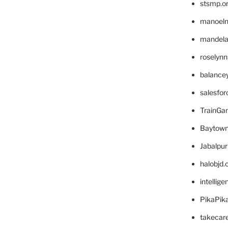
stsmp.o
manoel
mandelae
roselyn
balance
salesfo
TrainG
Baytown
Jabalpu
halobjd
intellig
PikaPik
takecar