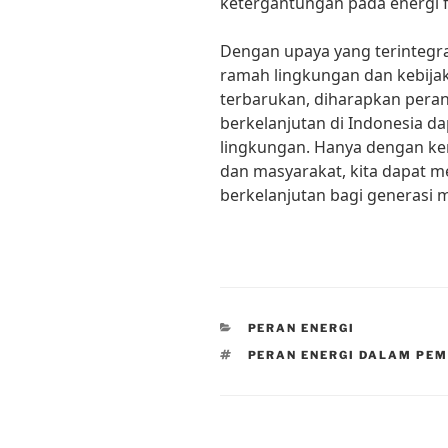
ketergantungan pada energi fo
Dengan upaya yang terintegr
ramah lingkungan dan kebij
terbarukan, diharapkan pera
berkelanjutan di Indonesia d
lingkungan. Hanya dengan ker
dan masyarakat, kita dapat m
berkelanjutan bagi generasi 
CATEGORIES
PERAN ENERGI
TAGS
PERAN ENERGI DALAM PE