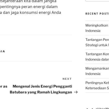
sejahteraan kita dalam jangka
n pentingnya peran energi dalam
a dan jaga konsumsi energi Anda
RECENT POST
Meningkatkan E
Indonesia
Tantangan Perm
Strategi untu
SIA
Tantangan Kons
Indonesia dal
Mengamankan E
Indonesia
NEXT
Next
Pentingnya Ke
Post
er as
Mengenal Jenis Energi Pengganti
Ketersediaan 
Batubara yang Ramah Lingkungan
okhealt