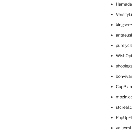
Hamada
VersifyL
kingscr
antaeus
purelyc
WishOp
shopleg
bonviva
CupPlan
mpzin.c
stcreal.
PopUpFl
valueml