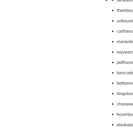
theinte
unbound
catfrien
marianli
wayward
pidfloo
bancode
betterm
hingsto
choosea
hoverbo
alaskapo