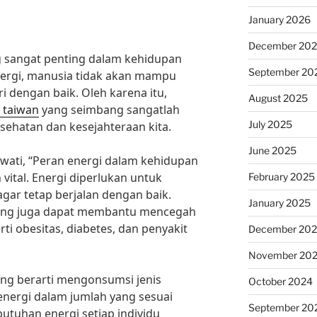
January 2026
December 20
 sangat penting dalam kehidupan
September 20
nergi, manusia tidak akan mampu
ri dengan baik. Oleh karena itu,
August 2025
 taiwan
yang seimbang sangatlah
July 2025
ehatan dan kesejahteraan kita.
June 2025
tiawati, “Peran energi dalam kehidupan
 vital. Energi diperlukan untuk
February 2025
ar tetap berjalan dengan baik.
January 2025
ang juga dapat membantu mencegah
ti obesitas, diabetes, dan penyakit
December 20
November 20
ng berarti mengonsumsi jenis
October 2024
ergi dalam jumlah yang sesuai
September 20
tuhan energi setiap individu