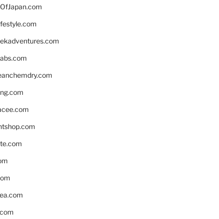
OfJapan.com
ifestyle.com
eekadventures.com
labs.com
leanchemdry.com
ing.com
acee.com
ntshop.com
te.com
om
com
ea.com
.com