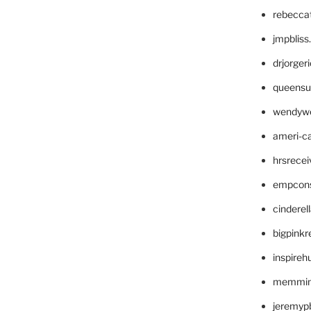
rebecca
jmpblis
drjorger
queensu
wendyw
ameri-
hrsrece
empcon
cinderel
bigpinkr
inspireh
memming
jeremyp