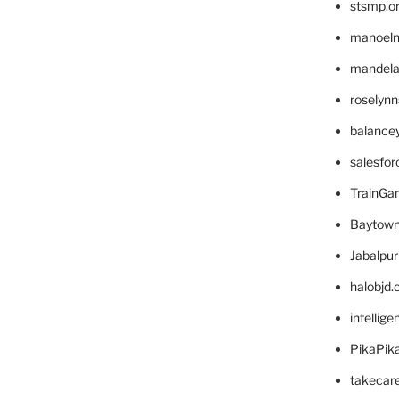
stsmp.o
manoel
mandelae
roselyn
balance
salesfo
TrainG
Baytown
Jabalpu
halobjd
intellig
PikaPik
takecar