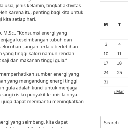
usia, jenis kelamin, tingkat aktivitas
Oleh karena itu, penting bagi kita untuk
kita setiap hari.
M
T
o, M.Sc., “Konsumsi energi yang
enjaga keseimbangan tubuh dan
3
4
eluruhan. Jangan terlalu berlebihan
yang tinggi kalori namun rendah
10
11
 saji dan makanan tinggi gula.”
17
18
24
25
uk memperhatikan sumber energi yang
nan yang mengandung energi tinggi
31
n gula adalah kunci untuk menjaga
« Mar
ngi risiko penyakit kronis lainnya.
i juga dapat membantu meningkatkan
Search
rgi yang seimbang, kita dapat
for: