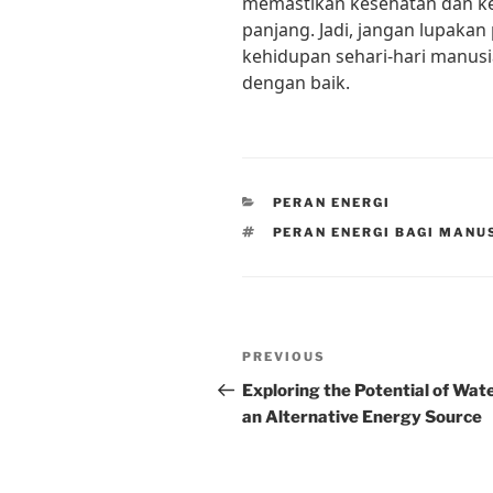
memastikan kesehatan dan ke
panjang. Jadi, jangan lupaka
kehidupan sehari-hari manusi
dengan baik.
CATEGORIES
PERAN ENERGI
TAGS
PERAN ENERGI BAGI MANU
Post
Previous
PREVIOUS
navigation
Post
Exploring the Potential of Wat
an Alternative Energy Source