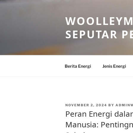
Skip
to
WOOLLEYM
content
SEPUTAR P
Berita Energi
Jenis Energi
POSTED
NOVEMBER 2, 2024
BY
ADMIN
ON
Peran Energi dala
Manusia: Penting