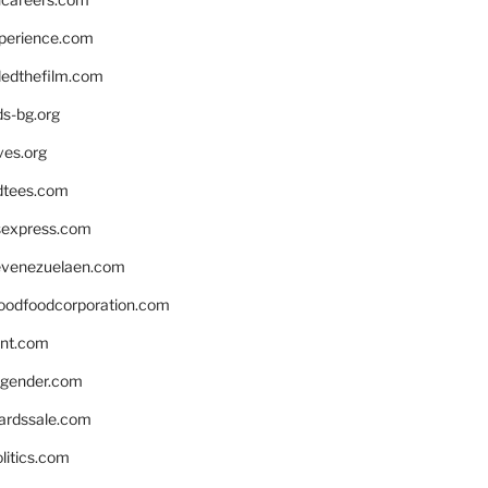
xperience.com
edthefilm.com
ds-bg.org
ves.org
tees.com
rsexpress.com
venezuelaen.com
oodfoodcorporation.com
nnt.com
gender.com
ardssale.com
litics.com