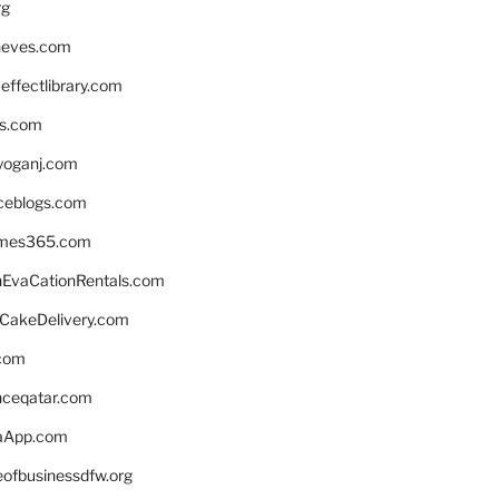
rg
neves.com
ffectlibrary.com
ns.com
yoganj.com
rceblogs.com
ames365.com
EvaCationRentals.com
rCakeDelivery.com
.com
enceqatar.com
aApp.com
eofbusinessdfw.org