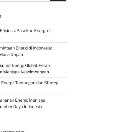
S
fisiensi Pasokan Energi di
intaan Energi di Indonesia:
k Masa Depan
umsi Energi Global: Peran
am Menjaga Keseimbangan
nergi: Tantangan dan Strategi
tahanan Energi: Menjaga
Sumber Daya Indonesia
hcareers.com