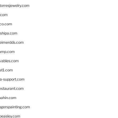
torresjewelry.com
s.com
ico.com
shipa.com
eimerdds.com
camp.com
ivables.com
st1.com
la-support.com
estaurant.com
uahin.com
erspainting.com
beasley.com