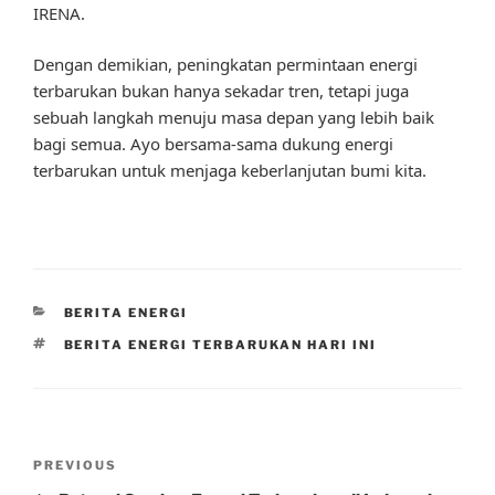
IRENA.
Dengan demikian, peningkatan permintaan energi
terbarukan bukan hanya sekadar tren, tetapi juga
sebuah langkah menuju masa depan yang lebih baik
bagi semua. Ayo bersama-sama dukung energi
terbarukan untuk menjaga keberlanjutan bumi kita.
CATEGORIES
BERITA ENERGI
TAGS
BERITA ENERGI TERBARUKAN HARI INI
Post
Previous
PREVIOUS
navigation
Post