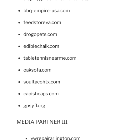
bbq-empire-usa.com
feedstoreva.com
drogopets.com
ediblechalk.com
tabletennisnearme.com
oaksofa.com
soultacohtx.com
capishcaps.com
gpsyfl.org
MEDIA PARTNER III
vwrepairarlington.com