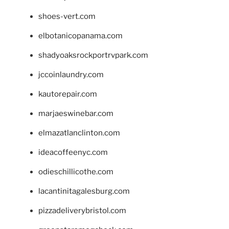
shoes-vert.com
elbotanicopanama.com
shadyoaksrockportrvpark.com
jccoinlaundry.com
kautorepair.com
marjaeswinebar.com
elmazatlanclinton.com
ideacoffeenyc.com
odieschillicothe.com
lacantinitagalesburg.com
pizzadeliverybristol.com