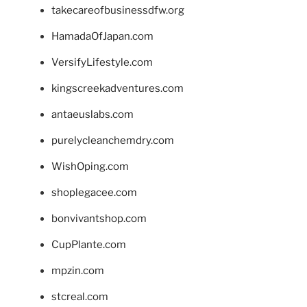
takecareofbusinessdfw.org
HamadaOfJapan.com
VersifyLifestyle.com
kingscreekadventures.com
antaeuslabs.com
purelycleanchemdry.com
WishOping.com
shoplegacee.com
bonvivantshop.com
CupPlante.com
mpzin.com
stcreal.com