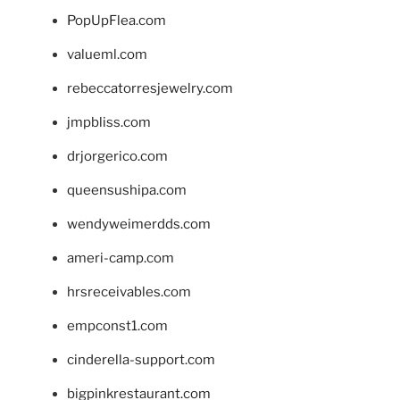
PopUpFlea.com
valueml.com
rebeccatorresjewelry.com
jmpbliss.com
drjorgerico.com
queensushipa.com
wendyweimerdds.com
ameri-camp.com
hrsreceivables.com
empconst1.com
cinderella-support.com
bigpinkrestaurant.com