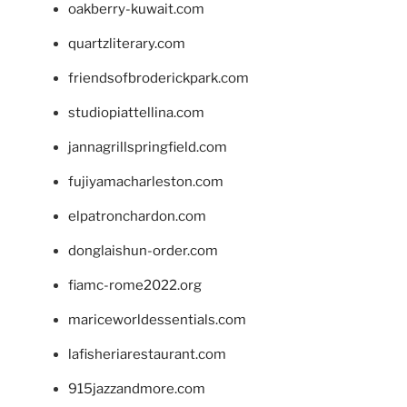
oakberry-kuwait.com
quartzliterary.com
friendsofbroderickpark.com
studiopiattellina.com
jannagrillspringfield.com
fujiyamacharleston.com
elpatronchardon.com
donglaishun-order.com
fiamc-rome2022.org
mariceworldessentials.com
lafisheriarestaurant.com
915jazzandmore.com