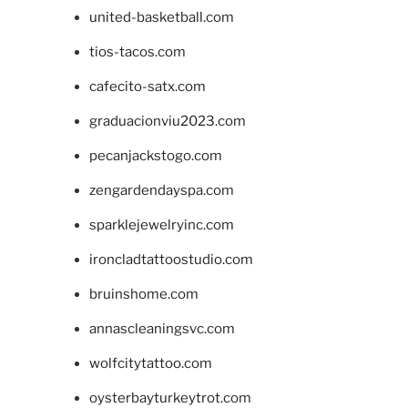
united-basketball.com
tios-tacos.com
cafecito-satx.com
graduacionviu2023.com
pecanjackstogo.com
zengardendayspa.com
sparklejewelryinc.com
ironcladtattoostudio.com
bruinshome.com
annascleaningsvc.com
wolfcitytattoo.com
oysterbayturkeytrot.com