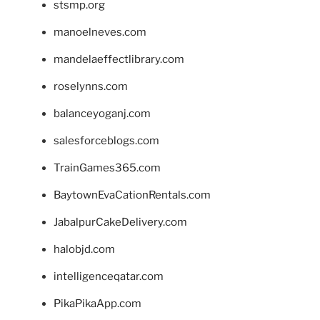
stsmp.org
manoelneves.com
mandelaeffectlibrary.com
roselynns.com
balanceyoganj.com
salesforceblogs.com
TrainGames365.com
BaytownEvaCationRentals.com
JabalpurCakeDelivery.com
halobjd.com
intelligenceqatar.com
PikaPikaApp.com