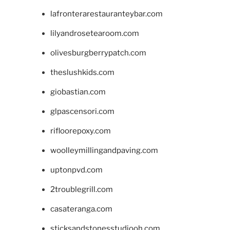
lafronterarestauranteybar.com
lilyandrosetearoom.com
olivesburgberrypatch.com
theslushkids.com
giobastian.com
glpascensori.com
rifloorepoxy.com
woolleymillingandpaving.com
uptonpvd.com
2troublegrill.com
casateranga.com
sticksandstonesstudiooh.com