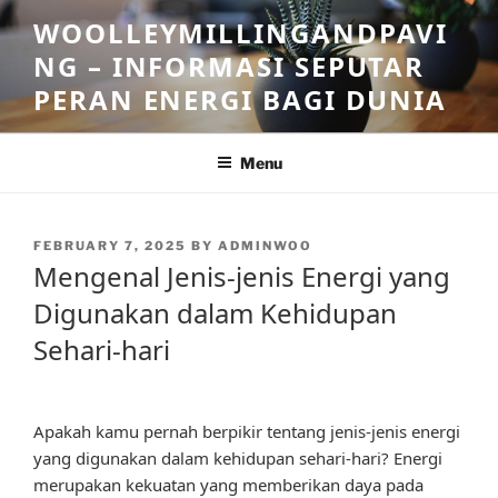
Skip
WOOLLEYMILLINGANDPAVI
to
NG – INFORMASI SEPUTAR
content
PERAN ENERGI BAGI DUNIA
Menu
POSTED
FEBRUARY 7, 2025
BY
ADMINWOO
ON
Mengenal Jenis-jenis Energi yang
Digunakan dalam Kehidupan
Sehari-hari
Apakah kamu pernah berpikir tentang jenis-jenis energi
yang digunakan dalam kehidupan sehari-hari? Energi
merupakan kekuatan yang memberikan daya pada