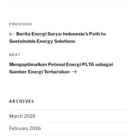
Post
Previous
PREVIOUS
navigation
Post
Berita Energi Surya: Indonesia’s Path to
Sustainable Energy Solutions
Next
NEXT
Post
Mengoptimalkan Potensi Energi PLTA sebagai
Sumber Energi Terbarukan
ARCHIVES
March 2026
February 2026