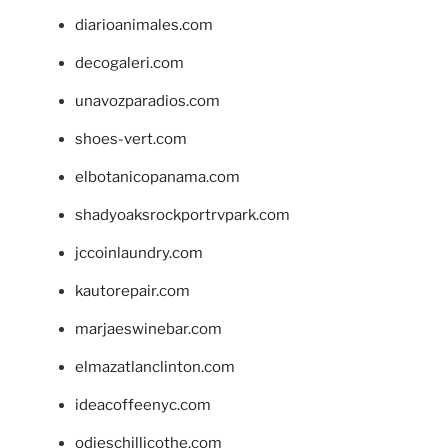
diarioanimales.com
decogaleri.com
unavozparadios.com
shoes-vert.com
elbotanicopanama.com
shadyoaksrockportrvpark.com
jccoinlaundry.com
kautorepair.com
marjaeswinebar.com
elmazatlanclinton.com
ideacoffeenyc.com
odieschillicothe.com