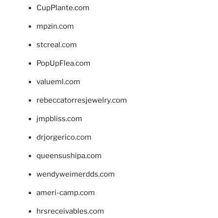
CupPlante.com
mpzin.com
stcreal.com
PopUpFlea.com
valueml.com
rebeccatorresjewelry.com
jmpbliss.com
drjorgerico.com
queensushipa.com
wendyweimerdds.com
ameri-camp.com
hrsreceivables.com