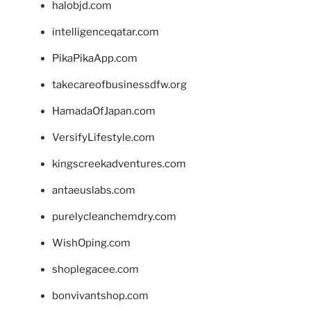
halobjd.com
intelligenceqatar.com
PikaPikaApp.com
takecareofbusinessdfw.org
HamadaOfJapan.com
VersifyLifestyle.com
kingscreekadventures.com
antaeuslabs.com
purelycleanchemdry.com
WishOping.com
shoplegacee.com
bonvivantshop.com