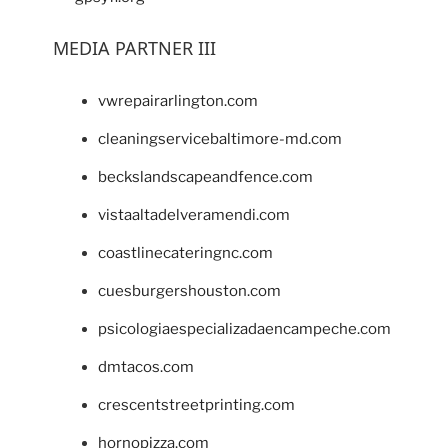
MEDIA PARTNER III
vwrepairarlington.com
cleaningservicebaltimore-md.com
beckslandscapeandfence.com
vistaaltadelveramendi.com
coastlinecateringnc.com
cuesburgershouston.com
psicologiaespecializadaencampeche.com
dmtacos.com
crescentstreetprinting.com
hornopizza.com