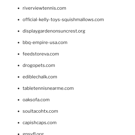
riverviewtennis.com
official-kelly-toys-squishmallows.com
displaygardenonsuncrest.org
bbq-empire-usa.com
feedstoreva.com
drogopets.com
ediblechalk.com
tabletennisnearme.com
oaksofa.com
soultacohtx.com
capishcaps.com
gpsyfl.org