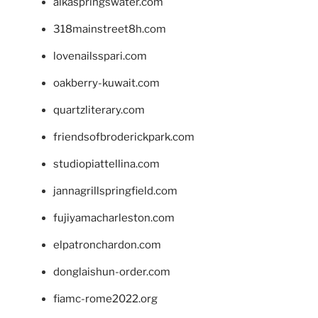
alkaspringswater.com
318mainstreet8h.com
lovenailsspari.com
oakberry-kuwait.com
quartzliterary.com
friendsofbroderickpark.com
studiopiattellina.com
jannagrillspringfield.com
fujiyamacharleston.com
elpatronchardon.com
donglaishun-order.com
fiamc-rome2022.org