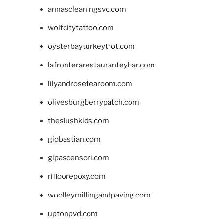
annascleaningsvc.com
wolfcitytattoo.com
oysterbayturkeytrot.com
lafronterarestauranteybar.com
lilyandrosetearoom.com
olivesburgberrypatch.com
theslushkids.com
giobastian.com
glpascensori.com
rifloorepoxy.com
woolleymillingandpaving.com
uptonpvd.com