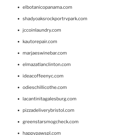
elbotanicopanama.com
shadyoaksrockportrvpark.com
jccoinlaundry.com
kautorepair.com
marjaeswinebar.com
elmazatlanclinton.com
ideacoffeenyc.com
odieschillicothe.com
lacantinitagalesburg.com
pizzadeliverybristol.com
greenstarsmogcheck.com
happypawspl.com