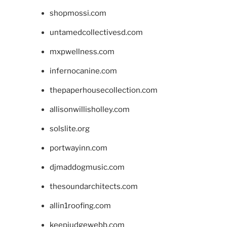
shopmossi.com
untamedcollectivesd.com
mxpwellness.com
infernocanine.com
thepaperhousecollection.com
allisonwillisholley.com
solslite.org
portwayinn.com
djmaddogmusic.com
thesoundarchitects.com
allin1roofing.com
keepjudgewebb.com