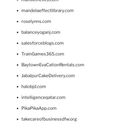
mandelaeffectlibrary.com
roselynns.com
balanceyoganj.com
salesforceblogs.com
TrainGames365.com
BaytownEvaCationRentals.com
JabalpurCakeDelivery.com
halobjd.com
intelligenceqatar.com
PikaPikaApp.com
takecareofbusinessdfw.org