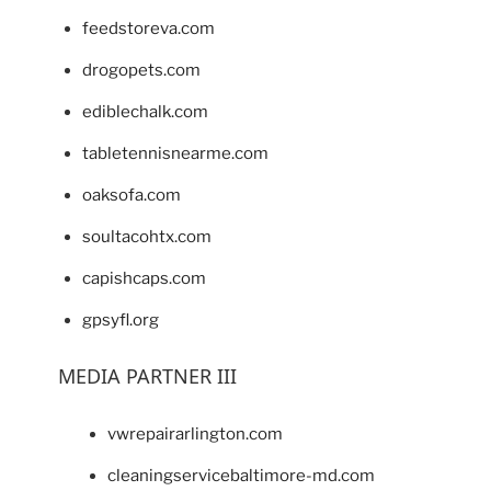
feedstoreva.com
drogopets.com
ediblechalk.com
tabletennisnearme.com
oaksofa.com
soultacohtx.com
capishcaps.com
gpsyfl.org
MEDIA PARTNER III
vwrepairarlington.com
cleaningservicebaltimore-md.com