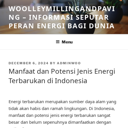
Skip
WOOLLEYMILLINGANDPAVI
to
NG – INFORMASI SEPUTAR
content
PERAN ENERGI BAGI DUNIA
Menu
POSTED
DECEMBER 6, 2024
BY
ADMINWOO
ON
Manfaat dan Potensi Jenis Energi
Terbarukan di Indonesia
Energi terbarukan merupakan sumber daya alam yang
tidak akan habis dan ramah lingkungan. Di Indonesia,
manfaat dan potensi jenis energi terbarukan sangat
besar dan belum sepenuhnya dimanfaatkan dengan