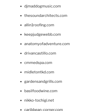
djmaddogmusic.com
thesoundarchitects.com
allin1roofing.com
keepjudgewebb.com
anatomyofadventure.com
drivancastillo.com
cmmedspa.com
midletontkd.com
gardensandgrills.com
basilfoodwine.com
nikko-tochigi.net
caribbean-corner.com