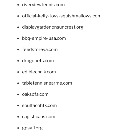
riverviewtennis.com
official-kelly-toys-squishmallows.com
displaygardenonsuncrest.org
bbq-empire-usa.com
feedstoreva.com
drogopets.com
ediblechalk.com
tabletennisnearme.com
oaksofa.com
soultacohtx.com
capishcaps.com
gpsyfl.org