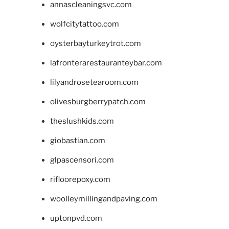
annascleaningsvc.com
wolfcitytattoo.com
oysterbayturkeytrot.com
lafronterarestauranteybar.com
lilyandrosetearoom.com
olivesburgberrypatch.com
theslushkids.com
giobastian.com
glpascensori.com
rifloorepoxy.com
woolleymillingandpaving.com
uptonpvd.com