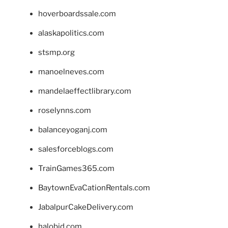
hoverboardssale.com
alaskapolitics.com
stsmp.org
manoelneves.com
mandelaeffectlibrary.com
roselynns.com
balanceyoganj.com
salesforceblogs.com
TrainGames365.com
BaytownEvaCationRentals.com
JabalpurCakeDelivery.com
halobjd.com