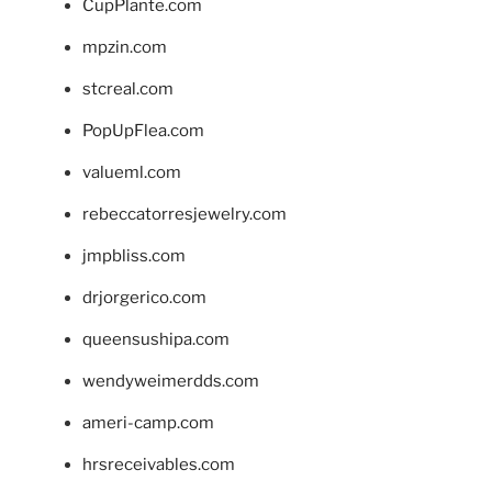
CupPlante.com
mpzin.com
stcreal.com
PopUpFlea.com
valueml.com
rebeccatorresjewelry.com
jmpbliss.com
drjorgerico.com
queensushipa.com
wendyweimerdds.com
ameri-camp.com
hrsreceivables.com