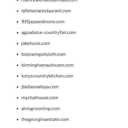
mariceworldessentials.com
lafisheriarestaurant.com
915jazzandmore.com
aguadulce-countryfair.com
jakehovis.com
bosswingsduluth.com
birminghamautocare.com
tonyscountrykitchen.com
jbellasnailspa.com
mychaihouse.com
alvisgrooming.com
thegeorginaestate.com