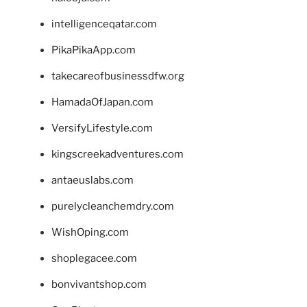
intelligenceqatar.com
PikaPikaApp.com
takecareofbusinessdfw.org
HamadaOfJapan.com
VersifyLifestyle.com
kingscreekadventures.com
antaeuslabs.com
purelycleanchemdry.com
WishOping.com
shoplegacee.com
bonvivantshop.com