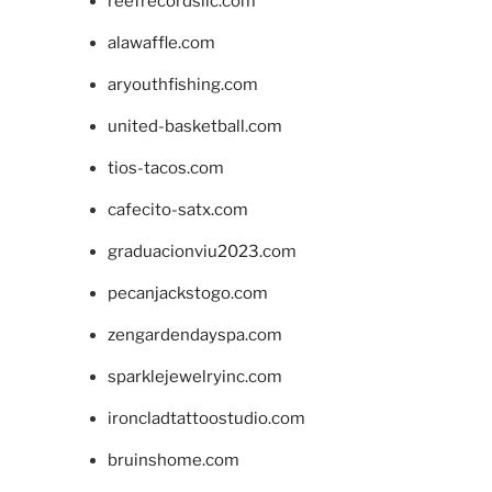
reefrecordsllc.com
alawaffle.com
aryouthfishing.com
united-basketball.com
tios-tacos.com
cafecito-satx.com
graduacionviu2023.com
pecanjackstogo.com
zengardendayspa.com
sparklejewelryinc.com
ironcladtattoostudio.com
bruinshome.com