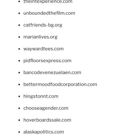
theintexperience.com
unboundedthefilm.com
catfriends-bg.org
marianlives.org
waywardtees.com
pidfloorsexpress.com
bancodevenezuelaen.com
bettermoodfoodcorporation.com
hingstonnt.com
chooseagender.com
hoverboardssale.com
alaskapolitics.com