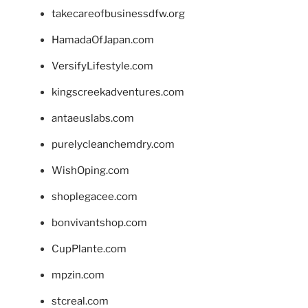
takecareofbusinessdfw.org
HamadaOfJapan.com
VersifyLifestyle.com
kingscreekadventures.com
antaeuslabs.com
purelycleanchemdry.com
WishOping.com
shoplegacee.com
bonvivantshop.com
CupPlante.com
mpzin.com
stcreal.com