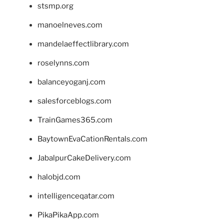
stsmp.org
manoelneves.com
mandelaeffectlibrary.com
roselynns.com
balanceyoganj.com
salesforceblogs.com
TrainGames365.com
BaytownEvaCationRentals.com
JabalpurCakeDelivery.com
halobjd.com
intelligenceqatar.com
PikaPikaApp.com