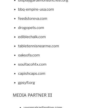
displaygardenonsuncrest.org
bbq-empire-usa.com
feedstoreva.com
drogopets.com
ediblechalk.com
tabletennisnearme.com
oaksofa.com
soultacohtx.com
capishcaps.com
gpsyfl.org
MEDIA PARTNER III
vwrepairarlington.com