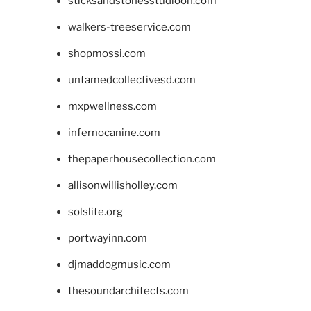
sticksandstonesstudiooh.com
walkers-treeservice.com
shopmossi.com
untamedcollectivesd.com
mxpwellness.com
infernocanine.com
thepaperhousecollection.com
allisonwillisholley.com
solslite.org
portwayinn.com
djmaddogmusic.com
thesoundarchitects.com