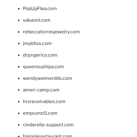
PopUpFlea.com
valueml.com
rebeccatorresjewelry.com
jmpbliss.com
drjorgerico.com
queensushipa.com
wendyweimerdds.com
ameri-camp.com
hrsreceivables.com
empconst1.com
cinderella-support.com
bigpinkrestaurant.com