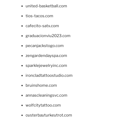
united-basketball.com
tios-tacos.com
cafecito-satx.com
graduacionviu2023.com
pecanjackstogo.com
zengardendayspa.com
sparklejewelryinc.com
ironcladtattoostudio.com
bruinshome.com
annascleaningsvc.com
wolfcitytattoo.com
oysterbayturkeytrot.com