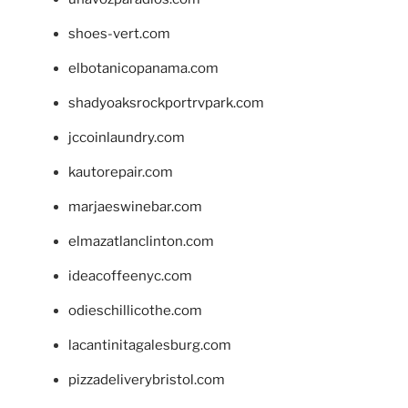
shoes-vert.com
elbotanicopanama.com
shadyoaksrockportrvpark.com
jccoinlaundry.com
kautorepair.com
marjaeswinebar.com
elmazatlanclinton.com
ideacoffeenyc.com
odieschillicothe.com
lacantinitagalesburg.com
pizzadeliverybristol.com