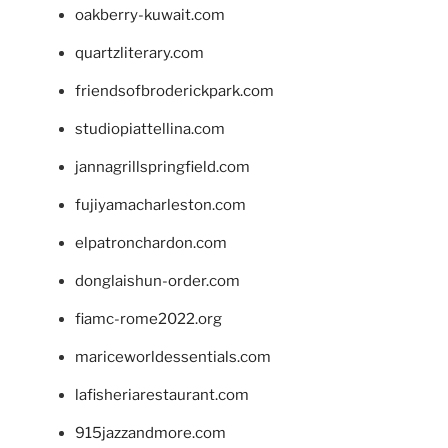
oakberry-kuwait.com
quartzliterary.com
friendsofbroderickpark.com
studiopiattellina.com
jannagrillspringfield.com
fujiyamacharleston.com
elpatronchardon.com
donglaishun-order.com
fiamc-rome2022.org
mariceworldessentials.com
lafisheriarestaurant.com
915jazzandmore.com