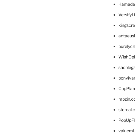
Hamada
VersifyL
kingscr
antaeus
purelyc
WishOp
shopleg
bonviva
CupPlan
mpzin.c
stcreal.
PopUpFl
valueml