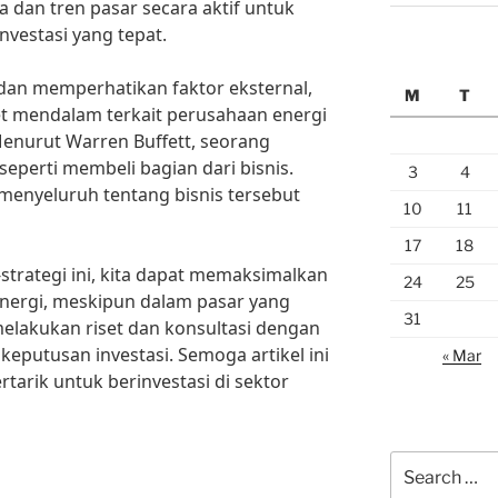
a dan tren pasar secara aktif untuk
vestasi yang tepat.
o dan memperhatikan faktor eksternal,
M
T
set mendalam terkait perusahaan energi
Menurut Warren Buffett, seorang
 seperti membeli bagian dari bisnis.
3
4
menyeluruh tentang bisnis tersebut
10
11
17
18
trategi ini, kita dapat memaksimalkan
24
25
energi, meskipun dalam pasar yang
31
 melakukan riset dan konsultasi dengan
eputusan investasi. Semoga artikel ini
« Mar
tarik untuk berinvestasi di sektor
Search
for: