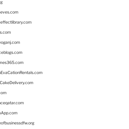
rg
neves.com
ffectlibrary.com
ns.com
yoganj.com
rceblogs.com
ames365.com
EvaCationRentals.com
rCakeDelivery.com
.com
enceqatar.com
aApp.com
eofbusinessdfw.org