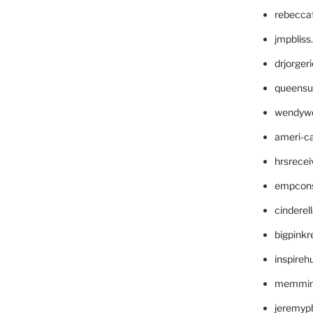
rebecca
jmpblis
drjorger
queensu
wendyw
ameri-
hrsrece
empcon
cinderel
bigpinkr
inspireh
memming
jeremyp