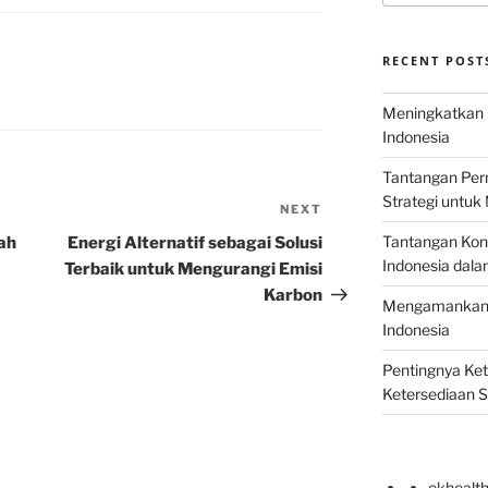
RECENT POST
Meningkatkan E
Indonesia
Tantangan Perm
Strategi untu
NEXT
Next
Post
Tantangan Kons
ah
Energi Alternatif sebagai Solusi
Indonesia dal
Terbaik untuk Mengurangi Emisi
Karbon
Mengamankan E
Indonesia
Pentingnya Ke
Ketersediaan 
okhealt