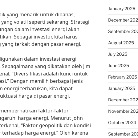
January 2026
opik yang menarik untuk dibahas,
December 20
yang volatil seperti sekarang. Strategi
gan dalam investasi energi akan
September 20
ikan. Sebagai investor, kita harus
August 2025
yang terkait dengan pasar energi.
July 2025
 digunakan dalam investasi energi
June 2025
io. Sebagaimana yang dikatakan oleh Jim
nal, “Diversifikasi adalah kunci untuk
February 2025
asi.” Dengan memilih berbagai jenis
an energi terbarukan, kita dapat
January 2025
uktuasi harga di pasar energi.
December 20
k memperhatikan faktor-faktor
November 20
garuhi harga energi. Menurut John
October 2024
 terkenal, “Faktor geopolitik dan kondisi
 terhadap harga energi.” Oleh karena
September 20