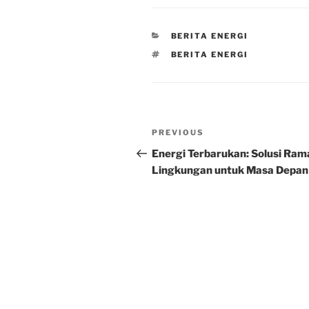
CATEGORIES
BERITA ENERGI
TAGS
BERITA ENERGI
Post
Previous
PREVIOUS
navigation
Post
Energi Terbarukan: Solusi Ram
Lingkungan untuk Masa Depan