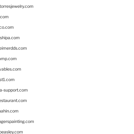
torresjewelry.com
s.com
ico.com
shipa.com
eimerdds.com
camp.com
ivables.com
st1.com
la-support.com
estaurant.com
uahin.com
erspainting.com
beasley.com