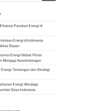
S
fisiensi Pasokan Energi di
intaan Energi di Indonesia:
k Masa Depan
umsi Energi Global: Peran
am Menjaga Keseimbangan
nergi: Tantangan dan Strategi
tahanan Energi: Menjaga
Sumber Daya Indonesia
hcareers.com