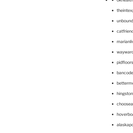
theinte
unbound
catfrien
marianli
wayward
pidfloo
bancode
betterm
hingsto
choosea
hoverbo
alaskapo