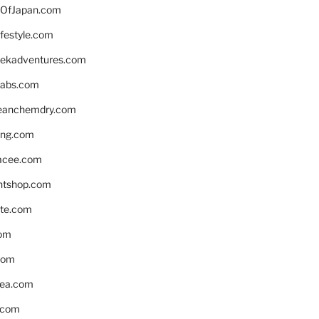
OfJapan.com
ifestyle.com
eekadventures.com
labs.com
leanchemdry.com
ing.com
acee.com
ntshop.com
te.com
om
com
ea.com
.com