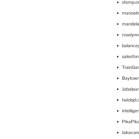
stsmp.o
manoel
mandelae
roselyn
balance
salesfo
TrainG
Baytown
Jabalpu
halobjd
intellig
PikaPik
takecar