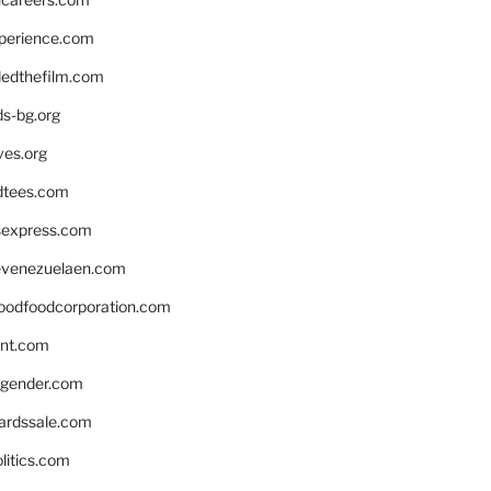
xperience.com
edthefilm.com
ds-bg.org
ves.org
tees.com
rsexpress.com
venezuelaen.com
oodfoodcorporation.com
nnt.com
gender.com
ardssale.com
litics.com