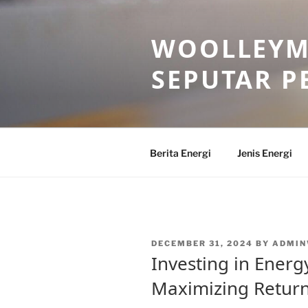
Skip
to
WOOLLEYM
content
SEPUTAR P
Berita Energi
Jenis Energi
POSTED
DECEMBER 31, 2024
BY
ADMI
ON
Investing in Energy
Maximizing Returns