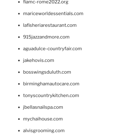
fiamc-rome2022.org
mariceworldessentials.com
lafisheriarestaurant.com
915jazzandmore.com
aguadulce-countryfair.com
jakehovis.com
bosswingsduluth.com
birminghamautocare.com
tonyscountrykitchen.com
jbellasnailspa.com
mychaihouse.com
alvisgrooming.com