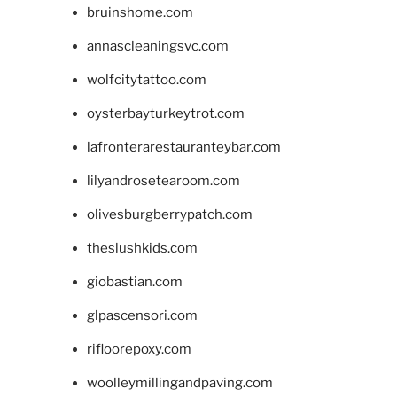
bruinshome.com
annascleaningsvc.com
wolfcitytattoo.com
oysterbayturkeytrot.com
lafronterarestauranteybar.com
lilyandrosetearoom.com
olivesburgberrypatch.com
theslushkids.com
giobastian.com
glpascensori.com
rifloorepoxy.com
woolleymillingandpaving.com