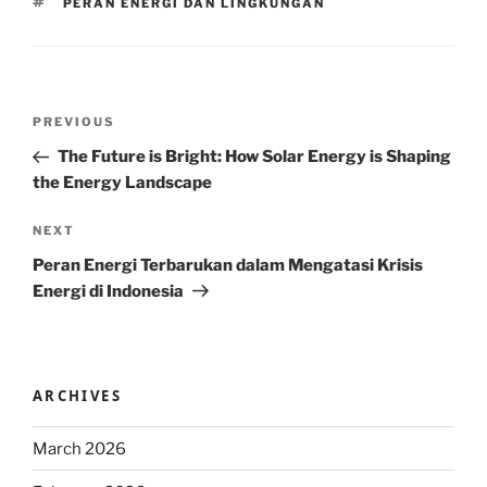
TAGS
PERAN ENERGI DAN LINGKUNGAN
Post
Previous
PREVIOUS
navigation
Post
The Future is Bright: How Solar Energy is Shaping
the Energy Landscape
Next
NEXT
Post
Peran Energi Terbarukan dalam Mengatasi Krisis
Energi di Indonesia
ARCHIVES
March 2026