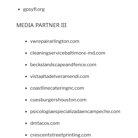
gpsyfl.org
MEDIA PARTNER III
vwrepairarlington.com
cleaningservicebaltimore-md.com
beckslandscapeandfence.com
vistaaltadelveramendi.com
coastlinecateringnc.com
cuesburgershouston.com
psicologiaespecializadaencampeche.com
dmtacos.com
crescentstreetprinting.com