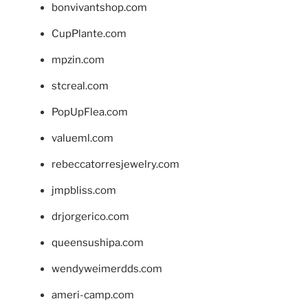
bonvivantshop.com
CupPlante.com
mpzin.com
stcreal.com
PopUpFlea.com
valueml.com
rebeccatorresjewelry.com
jmpbliss.com
drjorgerico.com
queensushipa.com
wendyweimerdds.com
ameri-camp.com