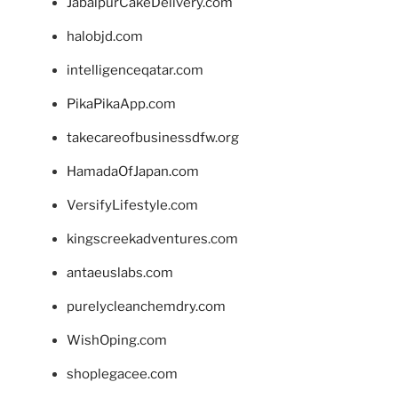
JabalpurCakeDelivery.com
halobjd.com
intelligenceqatar.com
PikaPikaApp.com
takecareofbusinessdfw.org
HamadaOfJapan.com
VersifyLifestyle.com
kingscreekadventures.com
antaeuslabs.com
purelycleanchemdry.com
WishOping.com
shoplegacee.com