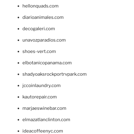
hellonquads.com
diarioanimales.com
decogaleri.com
unavozparadios.com
shoes-vert.com
elbotanicopanama.com
shadyoaksrockportrvpark.com
jccoinlaundry.com
kautorepair.com
marjaeswinebar.com
elmazatlanclinton.com
ideacoffeenyc.com