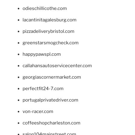
odieschillicothe.com
lacantinitagalesburg.com
pizzadeliverybristol.com
greenstarsmogcheck.com
happypawspl.com
callahansautoservicecenter.com
georgiascornermarket.com
perfectfit24-7.com
portugalprivatedriver.com
von-racer.com
coffeeshopcharleston.com
salon104mainstreet.com