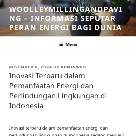
Skip
WOOLLEYMILLINGANDPAVI
to
NG – INFORMASI SEPUTAR
content
PERAN ENERGI BAGI DUNIA
Menu
POSTED
NOVEMBER 6, 2024
BY
ADMINWOO
ON
Inovasi Terbaru dalam
Pemanfaatan Energi dan
Perlindungan Lingkungan di
Indonesia
Inovasi terbaru dalam pemanfaatan energi dan
perlindungan lingkungan di Indonesia sedang menjadi