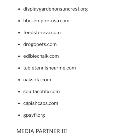
displaygardenonsuncrest.org
bbq-empire-usa.com
feedstoreva.com
drogopets.com
ediblechalk.com
tabletennisnearme.com
oaksofa.com
soultacohtx.com
capishcaps.com
gpsyfl.org
MEDIA PARTNER III