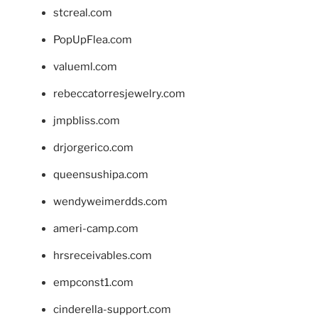
stcreal.com
PopUpFlea.com
valueml.com
rebeccatorresjewelry.com
jmpbliss.com
drjorgerico.com
queensushipa.com
wendyweimerdds.com
ameri-camp.com
hrsreceivables.com
empconst1.com
cinderella-support.com