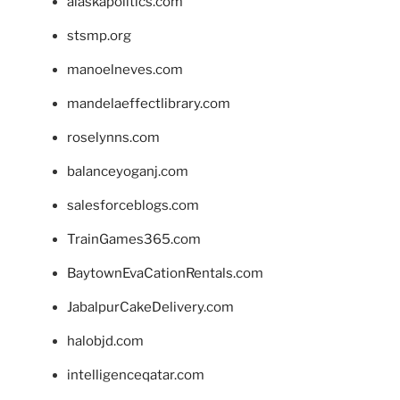
alaskapolitics.com
stsmp.org
manoelneves.com
mandelaeffectlibrary.com
roselynns.com
balanceyoganj.com
salesforceblogs.com
TrainGames365.com
BaytownEvaCationRentals.com
JabalpurCakeDelivery.com
halobjd.com
intelligenceqatar.com