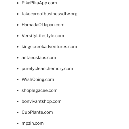
PikaPikaApp.com
takecareofbusinessdfw.org
HamadaOfJapan.com
VersifyLifestyle.com
kingscreekadventures.com
antaeuslabs.com
purelycleanchemdry.com
WishOping.com
shoplegacee.com
bonvivantshop.com
CupPlante.com
mpzin.com