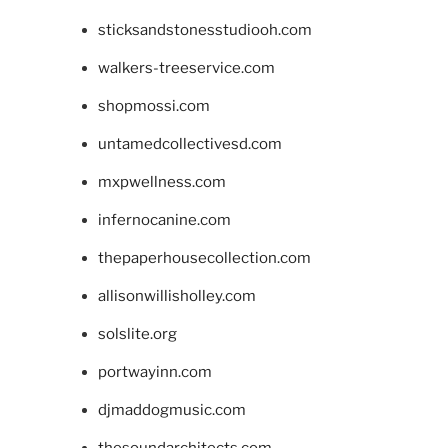
sticksandstonesstudiooh.com
walkers-treeservice.com
shopmossi.com
untamedcollectivesd.com
mxpwellness.com
infernocanine.com
thepaperhousecollection.com
allisonwillisholley.com
solslite.org
portwayinn.com
djmaddogmusic.com
thesoundarchitects.com