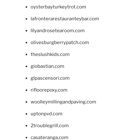
oysterbayturkeytrot.com
lafronterarestauranteybar.com
lilyandrosetearoom.com
olivesburgberrypatch.com
theslushkids.com
giobastian.com
glpascensori.com
rifloorepoxy.com
woolleymillingandpaving.com
uptonpvd.com
2troublegrill.com
casateranga.com