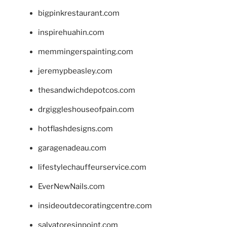
bigpinkrestaurant.com
inspirehuahin.com
memmingerspainting.com
jeremypbeasley.com
thesandwichdepotcos.com
drgiggleshouseofpain.com
hotflashdesigns.com
garagenadeau.com
lifestylechauffeurservice.com
EverNewNails.com
insideoutdecoratingcentre.com
salvatoresinpoint.com