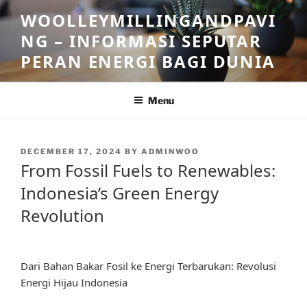
Skip
WOOLLEYMILLINGANDPAVI
to
NG – INFORMASI SEPUTAR
content
PERAN ENERGI BAGI DUNIA
Menu
POSTED
DECEMBER 17, 2024
BY
ADMINWOO
ON
From Fossil Fuels to Renewables:
Indonesia’s Green Energy
Revolution
Dari Bahan Bakar Fosil ke Energi Terbarukan: Revolusi
Energi Hijau Indonesia