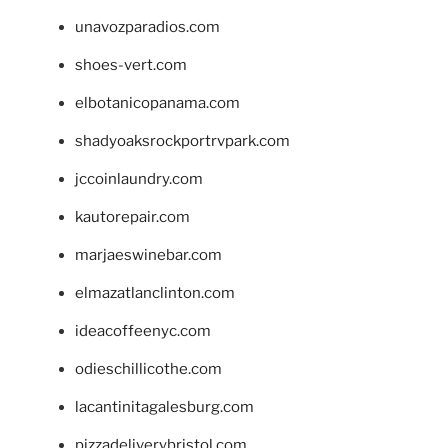
unavozparadios.com
shoes-vert.com
elbotanicopanama.com
shadyoaksrockportrvpark.com
jccoinlaundry.com
kautorepair.com
marjaeswinebar.com
elmazatlanclinton.com
ideacoffeenyc.com
odieschillicothe.com
lacantinitagalesburg.com
pizzadeliverybristol.com