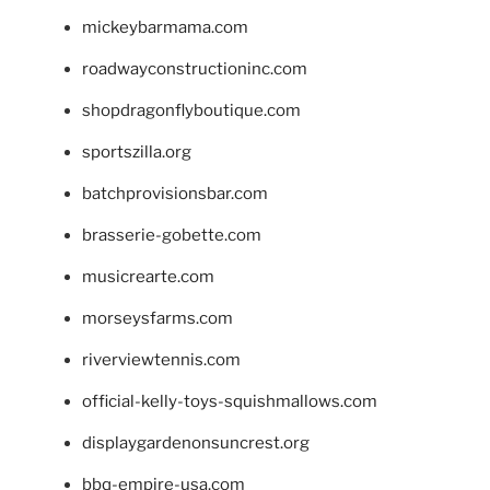
mickeybarmama.com
roadwayconstructioninc.com
shopdragonflyboutique.com
sportszilla.org
batchprovisionsbar.com
brasserie-gobette.com
musicrearte.com
morseysfarms.com
riverviewtennis.com
official-kelly-toys-squishmallows.com
displaygardenonsuncrest.org
bbq-empire-usa.com