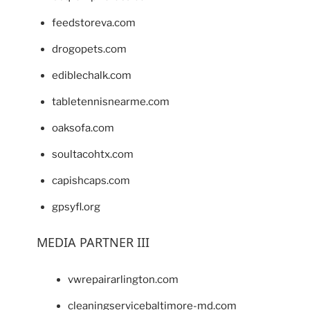
feedstoreva.com
drogopets.com
ediblechalk.com
tabletennisnearme.com
oaksofa.com
soultacohtx.com
capishcaps.com
gpsyfl.org
MEDIA PARTNER III
vwrepairarlington.com
cleaningservicebaltimore-md.com