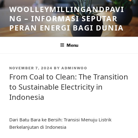
Skip
WOOLLEYMILLINGANDPAVI
to
NG – INFORMASI SEPUTAR
content
PERAN ENERGI BAGI DUNIA
Menu
POSTED
NOVEMBER 7, 2024
BY
ADMINWOO
ON
From Coal to Clean: The Transition
to Sustainable Electricity in
Indonesia
Dari Batu Bara ke Bersih: Transisi Menuju Listrik
Berkelanjutan di Indonesia