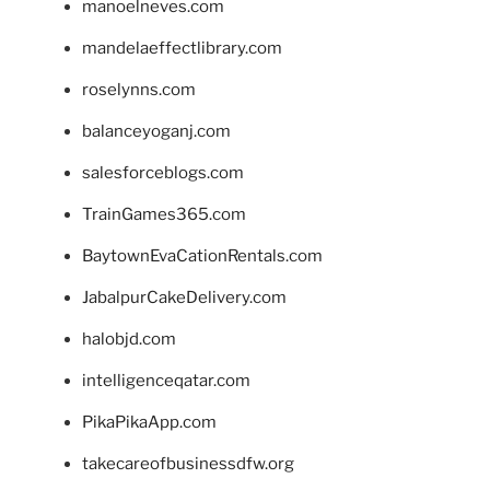
manoelneves.com
mandelaeffectlibrary.com
roselynns.com
balanceyoganj.com
salesforceblogs.com
TrainGames365.com
BaytownEvaCationRentals.com
JabalpurCakeDelivery.com
halobjd.com
intelligenceqatar.com
PikaPikaApp.com
takecareofbusinessdfw.org