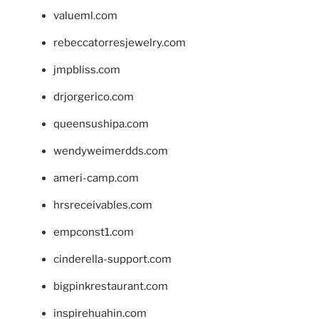
valueml.com
rebeccatorresjewelry.com
jmpbliss.com
drjorgerico.com
queensushipa.com
wendyweimerdds.com
ameri-camp.com
hrsreceivables.com
empconst1.com
cinderella-support.com
bigpinkrestaurant.com
inspirehuahin.com