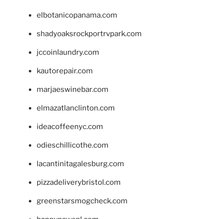
elbotanicopanama.com
shadyoaksrockportrvpark.com
jccoinlaundry.com
kautorepair.com
marjaeswinebar.com
elmazatlanclinton.com
ideacoffeenyc.com
odieschillicothe.com
lacantinitagalesburg.com
pizzadeliverybristol.com
greenstarsmogcheck.com