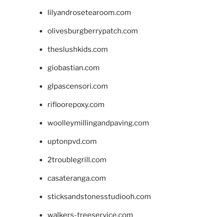
lilyandrosetearoom.com
olivesburgberrypatch.com
theslushkids.com
giobastian.com
glpascensori.com
rifloorepoxy.com
woolleymillingandpaving.com
uptonpvd.com
2troublegrill.com
casateranga.com
sticksandstonesstudiooh.com
walkers-treeservice.com