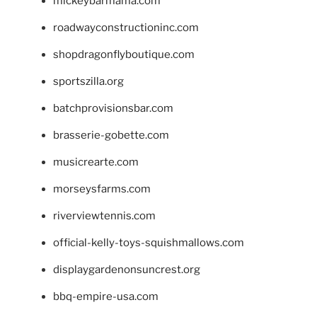
mickeybarmama.com
roadwayconstructioninc.com
shopdragonflyboutique.com
sportszilla.org
batchprovisionsbar.com
brasserie-gobette.com
musicrearte.com
morseysfarms.com
riverviewtennis.com
official-kelly-toys-squishmallows.com
displaygardenonsuncrest.org
bbq-empire-usa.com