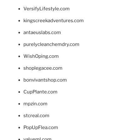
VersifyLifestyle.com
kingscreekadventures.com
antaeuslabs.com
purelycleanchemdry.com
WishOping.com
shoplegacee.com
bonvivantshop.com
CupPlante.com
mpzin.com
stcreal.com
PopUpFlea.com
valueml.com