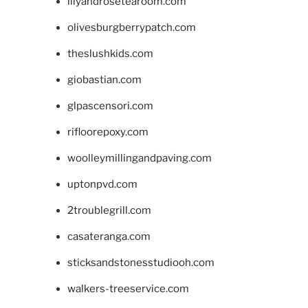
lilyandrosetearoom.com
olivesburgberrypatch.com
theslushkids.com
giobastian.com
glpascensori.com
rifloorepoxy.com
woolleymillingandpaving.com
uptonpvd.com
2troublegrill.com
casateranga.com
sticksandstonesstudiooh.com
walkers-treeservice.com