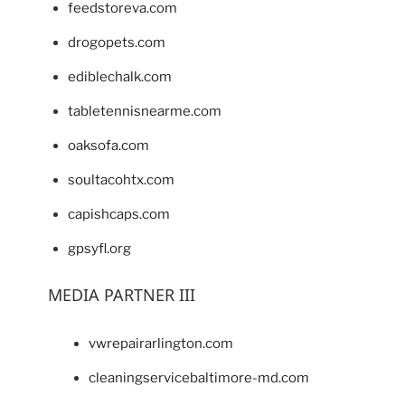
feedstoreva.com
drogopets.com
ediblechalk.com
tabletennisnearme.com
oaksofa.com
soultacohtx.com
capishcaps.com
gpsyfl.org
MEDIA PARTNER III
vwrepairarlington.com
cleaningservicebaltimore-md.com