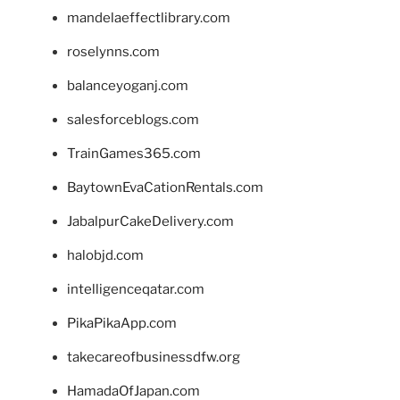
mandelaeffectlibrary.com
roselynns.com
balanceyoganj.com
salesforceblogs.com
TrainGames365.com
BaytownEvaCationRentals.com
JabalpurCakeDelivery.com
halobjd.com
intelligenceqatar.com
PikaPikaApp.com
takecareofbusinessdfw.org
HamadaOfJapan.com