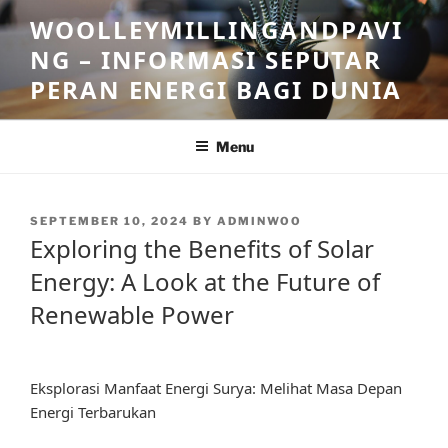
Skip
WOOLLEYMILLINGANDPAVI
to
NG – INFORMASI SEPUTAR
content
PERAN ENERGI BAGI DUNIA
Menu
POSTED
SEPTEMBER 10, 2024
BY
ADMINWOO
ON
Exploring the Benefits of Solar
Energy: A Look at the Future of
Renewable Power
Eksplorasi Manfaat Energi Surya: Melihat Masa Depan
Energi Terbarukan