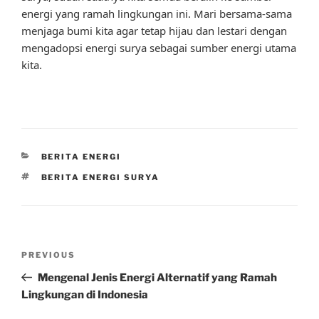
energi yang ramah lingkungan ini. Mari bersama-sama
menjaga bumi kita agar tetap hijau dan lestari dengan
mengadopsi energi surya sebagai sumber energi utama
kita.
CATEGORIES
BERITA ENERGI
TAGS
BERITA ENERGI SURYA
Post
Previous
PREVIOUS
navigation
Post
Mengenal Jenis Energi Alternatif yang Ramah
Lingkungan di Indonesia