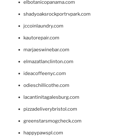
elbotanicopanama.com
shadyoaksrockportrvpark.com
jccoinlaundry.com
kautorepair.com
marjaeswinebar.com
elmazatlanclinton.com
ideacoffeenyc.com
odieschillicothe.com
lacantinitagalesburg.com
pizzadeliverybristol.com
greenstarsmogcheck.com
happypawspl.com