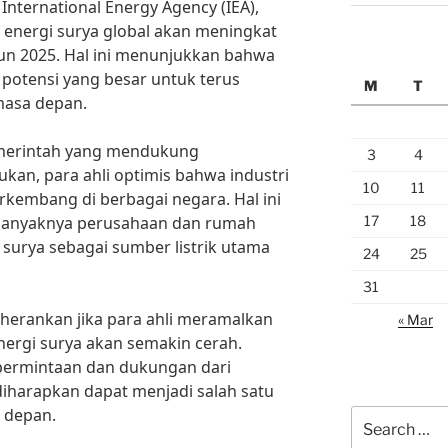
International Energy Agency (IEA),
 energi surya global akan meningkat
hun 2025. Hal ini menunjukkan bahwa
i potensi yang besar untuk terus
M
T
asa depan.
merintah yang mendukung
3
4
an, para ahli optimis bahwa industri
10
11
rkembang di berbagai negara. Hal ini
17
18
 banyaknya perusahaan dan rumah
 surya sebagai sumber listrik utama
24
25
31
herankan jika para ahli meramalkan
« Mar
ergi surya akan semakin cerah.
permintaan dan dukungan dari
diharapkan dapat menjadi salah satu
 depan.
Search
for: