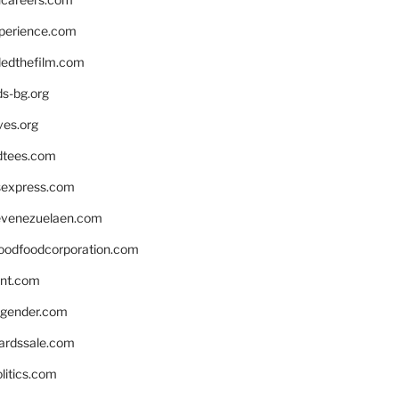
xperience.com
edthefilm.com
ds-bg.org
ves.org
tees.com
rsexpress.com
venezuelaen.com
oodfoodcorporation.com
nnt.com
gender.com
ardssale.com
litics.com