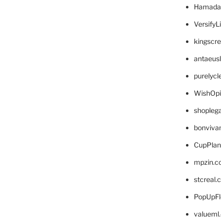
Hamada
VersifyL
kingscr
antaeus
purelyc
WishOp
shopleg
bonviva
CupPlan
mpzin.c
stcreal.
PopUpFl
valueml