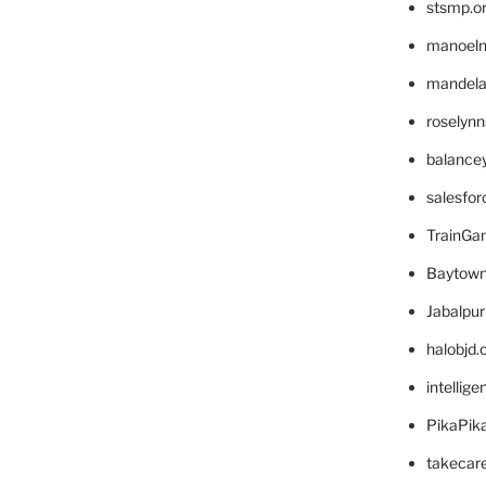
stsmp.o
manoel
mandelae
roselyn
balance
salesfo
TrainG
Baytown
Jabalpu
halobjd
intellig
PikaPik
takecar