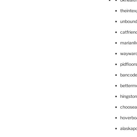
theinte
unbound
catfrien
marianli
wayward
pidfloo
bancode
betterm
hingsto
choosea
hoverbo
alaskapo