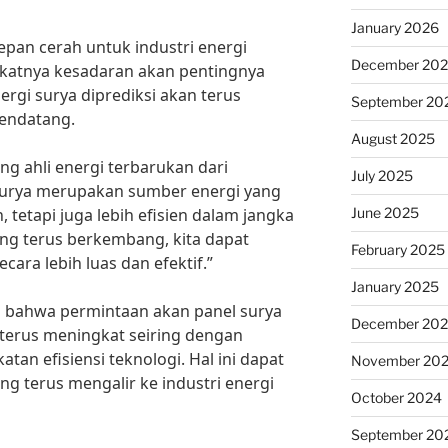
January 2026
pan cerah untuk industri energi
December 20
gkatnya kesadaran akan pentingnya
ergi surya diprediksi akan terus
September 20
endatang.
August 2025
ng ahli energi terbarukan dari
July 2025
 surya merupakan sumber energi yang
June 2025
 tetapi juga lebih efisien dalam jangka
ng terus berkembang, kita dapat
February 2025
ara lebih luas dan efektif.”
January 2025
n bahwa permintaan akan panel surya
December 20
 terus meningkat seiring dengan
an efisiensi teknologi. Hal ini dapat
November 20
yang terus mengalir ke industri energi
October 2024
September 20