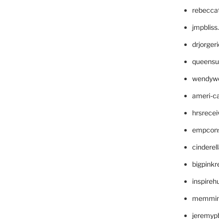
rebecca
jmpblis
drjorger
queensu
wendyw
ameri-
hrsrece
empcon
cinderel
bigpinkr
inspireh
memming
jeremyp