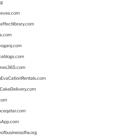
rg
neves.com
ffectlibrary.com
ns.com
yoganj.com
rceblogs.com
ames365.com
EvaCationRentals.com
rCakeDelivery.com
.com
enceqatar.com
aApp.com
eofbusinessdfw.org