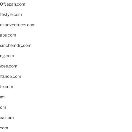
OfJapan.com
ifestyle.com
eekadventures.com
labs.com
leanchemdry.com
ing.com
acee.com
ntshop.com
te.com
om
com
ea.com
.com