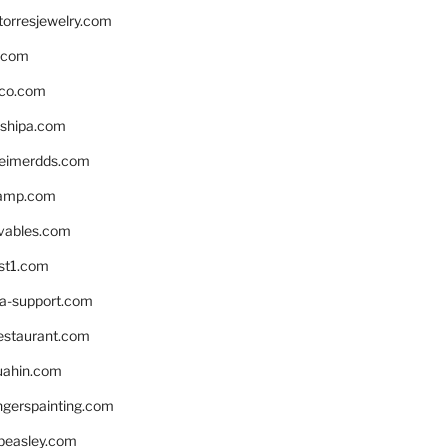
torresjewelry.com
s.com
ico.com
shipa.com
eimerdds.com
camp.com
ivables.com
st1.com
la-support.com
estaurant.com
uahin.com
erspainting.com
beasley.com