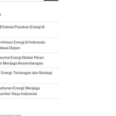
S
fisiensi Pasokan Energi di
intaan Energi di Indonesia:
k Masa Depan
umsi Energi Global: Peran
am Menjaga Keseimbangan
nergi: Tantangan dan Strategi
tahanan Energi: Menjaga
Sumber Daya Indonesia
hcareers.com