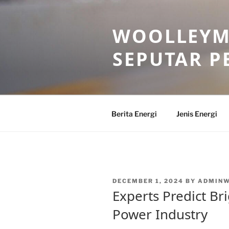
Skip
to
WOOLLEYM
content
SEPUTAR P
Berita Energi
Jenis Energi
POSTED
DECEMBER 1, 2024
BY
ADMIN
ON
Experts Predict Bri
Power Industry