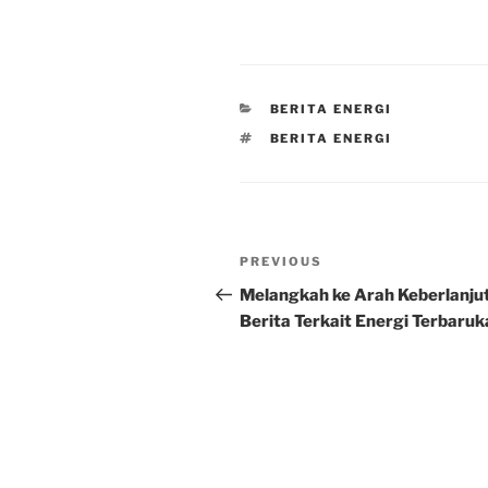
CATEGORIES
BERITA ENERGI
TAGS
BERITA ENERGI
Post
Previous
PREVIOUS
navigation
Post
Melangkah ke Arah Keberlanju
Berita Terkait Energi Terbaruk