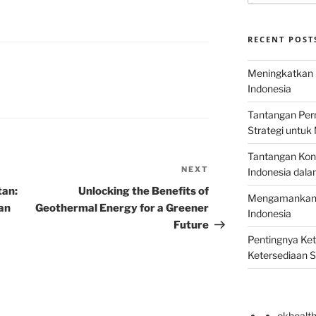
RECENT POST
Meningkatkan E
Indonesia
Tantangan Perm
Strategi untu
Tantangan Kons
NEXT
Next
Indonesia dal
Post
tan:
Unlocking the Benefits of
Mengamankan E
an
Geothermal Energy for a Greener
Indonesia
Future
Pentingnya Ke
Ketersediaan 
okhealt