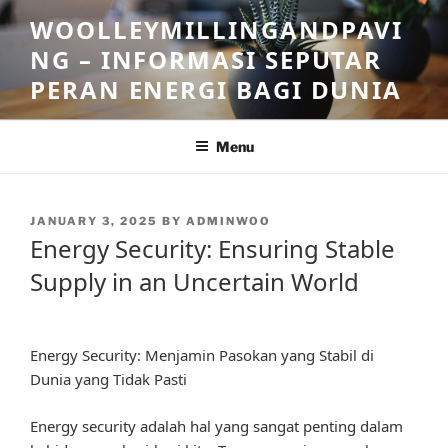
Skip
WOOLLEYMILLINGANDPAVI
to
NG – INFORMASI SEPUTAR
content
PERAN ENERGI BAGI DUNIA
Menu
POSTED
JANUARY 3, 2025
BY
ADMINWOO
ON
Energy Security: Ensuring Stable
Supply in an Uncertain World
Energy Security: Menjamin Pasokan yang Stabil di
Dunia yang Tidak Pasti
Energy security adalah hal yang sangat penting dalam