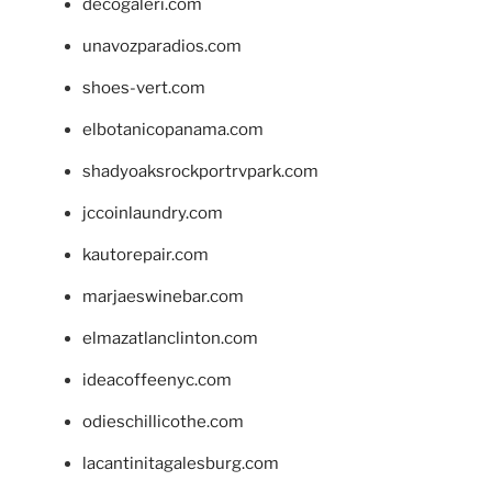
decogaleri.com
unavozparadios.com
shoes-vert.com
elbotanicopanama.com
shadyoaksrockportrvpark.com
jccoinlaundry.com
kautorepair.com
marjaeswinebar.com
elmazatlanclinton.com
ideacoffeenyc.com
odieschillicothe.com
lacantinitagalesburg.com