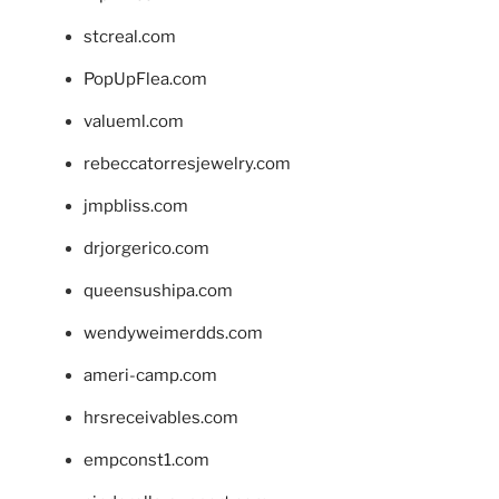
stcreal.com
PopUpFlea.com
valueml.com
rebeccatorresjewelry.com
jmpbliss.com
drjorgerico.com
queensushipa.com
wendyweimerdds.com
ameri-camp.com
hrsreceivables.com
empconst1.com