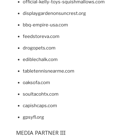
official-kelly-toys-squishmallows.com
displaygardenonsuncrest.org
bbq-empire-usa.com
feedstoreva.com
drogopets.com
ediblechalk.com
tabletennisnearme.com
oaksofa.com
soultacohtx.com
capishcaps.com
gpsyfl.org
MEDIA PARTNER III