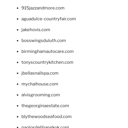
915jazzandmore.com
aguadulce-countryfair.com
jakehovis.com
bosswingsduluth.com
birminghamautocare.com
tonyscountrykitchen.com
jbellasnailspa.com
mychaihouse.com
alvisgrooming.com
thegeorginaestate.com
blythewoodseafood.com
paolosdelibangkok.com