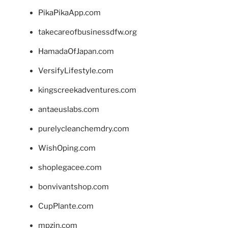
PikaPikaApp.com
takecareofbusinessdfw.org
HamadaOfJapan.com
VersifyLifestyle.com
kingscreekadventures.com
antaeuslabs.com
purelycleanchemdry.com
WishOping.com
shoplegacee.com
bonvivantshop.com
CupPlante.com
mpzin.com