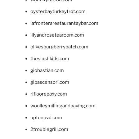
oysterbayturkeytrot.com
lafronterarestauranteybar.com
lilyandrosetearoom.com
olivesburgberrypatch.com
theslushkids.com
giobastian.com
glpascensori.com
rifloorepoxy.com
woolleymillingandpaving.com
uptonpvd.com
2troublegrill.com