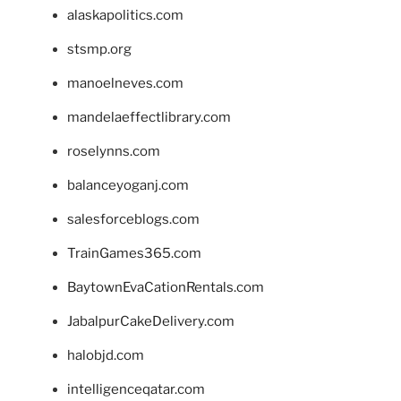
alaskapolitics.com
stsmp.org
manoelneves.com
mandelaeffectlibrary.com
roselynns.com
balanceyoganj.com
salesforceblogs.com
TrainGames365.com
BaytownEvaCationRentals.com
JabalpurCakeDelivery.com
halobjd.com
intelligenceqatar.com