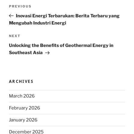
Post
Previous
PREVIOUS
navigation
Post
Inovasi Energi Terbarukan: Berita Terbaru yang
Mengubah Industri Energi
Next
NEXT
Post
Unlocking the Benefits of Geothermal Energy in
Southeast Asia
ARCHIVES
March 2026
February 2026
January 2026
December 2025