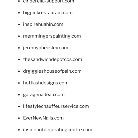
cinderella-support.com
bigpinkrestaurant.com
inspirehuahin.com
memmingerspainting.com
jeremypbeasley.com
thesandwichdepotcos.com
drgiggleshouseofpain.com
hotflashdesigns.com
garagenadeau.com
lifestylechauffeurservice.com
EverNewNails.com
insideoutdecoratingcentre.com