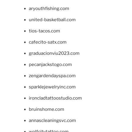
aryouthfishing.com
united-basketball.com
tios-tacos.com
cafecito-satx.com
graduacionviu2023.com
pecanjackstogo.com
zengardendayspa.com
sparklejewelryinc.com
ironcladtattoostudio.com
bruinshome.com
annascleaningsvc.com
wolfcitytattoo.com