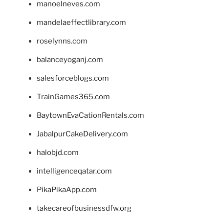
manoelneves.com
mandelaeffectlibrary.com
roselynns.com
balanceyoganj.com
salesforceblogs.com
TrainGames365.com
BaytownEvaCationRentals.com
JabalpurCakeDelivery.com
halobjd.com
intelligenceqatar.com
PikaPikaApp.com
takecareofbusinessdfw.org