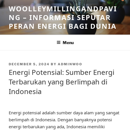
Skip
WOOLLEYMILLINGANDPAVI
to
NG – INFORMASI SEPUTAR
content
PERAN ENERGI BAGI DUNIA
Menu
POSTED
DECEMBER 5, 2024
BY
ADMINWOO
ON
Energi Potensial: Sumber Energi
Terbarukan yang Berlimpah di
Indonesia
Energi potensial adalah sumber daya alam yang sangat
berlimpah di Indonesia. Dengan banyaknya potensi
energi terbarukan yang ada, Indonesia memiliki