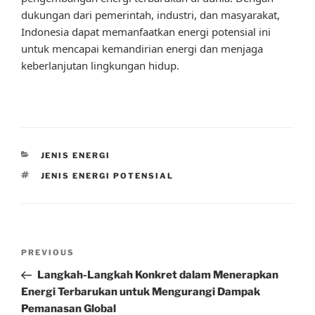
dukungan dari pemerintah, industri, dan masyarakat,
Indonesia dapat memanfaatkan energi potensial ini
untuk mencapai kemandirian energi dan menjaga
keberlanjutan lingkungan hidup.
CATEGORIES
JENIS ENERGI
TAGS
JENIS ENERGI POTENSIAL
Post
Previous
PREVIOUS
navigation
Post
Langkah-Langkah Konkret dalam Menerapkan
Energi Terbarukan untuk Mengurangi Dampak
Pemanasan Global