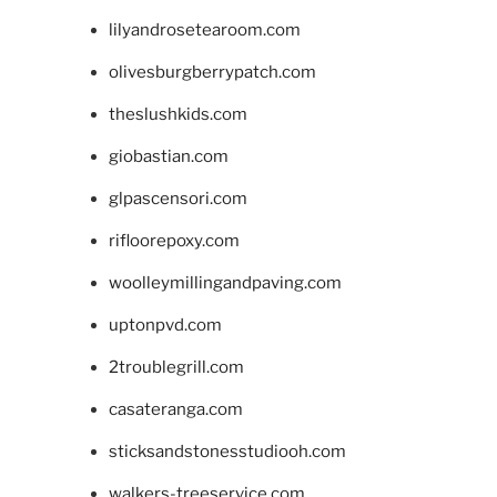
lilyandrosetearoom.com
olivesburgberrypatch.com
theslushkids.com
giobastian.com
glpascensori.com
rifloorepoxy.com
woolleymillingandpaving.com
uptonpvd.com
2troublegrill.com
casateranga.com
sticksandstonesstudiooh.com
walkers-treeservice.com