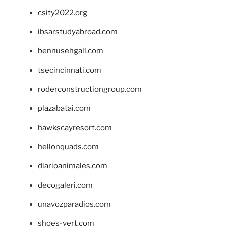
csity2022.org
ibsarstudyabroad.com
bennusehgall.com
tsecincinnati.com
roderconstructiongroup.com
plazabatai.com
hawkscayresort.com
hellonquads.com
diarioanimales.com
decogaleri.com
unavozparadios.com
shoes-vert.com