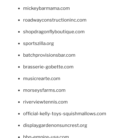
mickeybarmama.com
roadwayconstructioninc.com
shopdragonflyboutique.com
sportszilla.org
batchprovisionsbar.com
brasserie-gobette.com
musicrearte.com
morseysfarms.com
riverviewtennis.com
official-kelly-toys-squishmallows.com
displaygardenonsuncrest.org
bbq-empire-usa.com