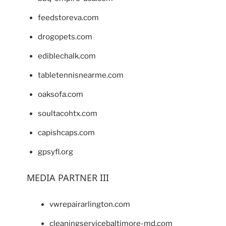
feedstoreva.com
drogopets.com
ediblechalk.com
tabletennisnearme.com
oaksofa.com
soultacohtx.com
capishcaps.com
gpsyfl.org
MEDIA PARTNER III
vwrepairarlington.com
cleaningservicebaltimore-md.com