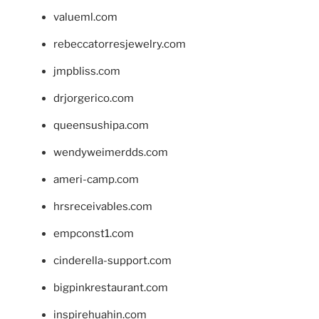
valueml.com
rebeccatorresjewelry.com
jmpbliss.com
drjorgerico.com
queensushipa.com
wendyweimerdds.com
ameri-camp.com
hrsreceivables.com
empconst1.com
cinderella-support.com
bigpinkrestaurant.com
inspirehuahin.com