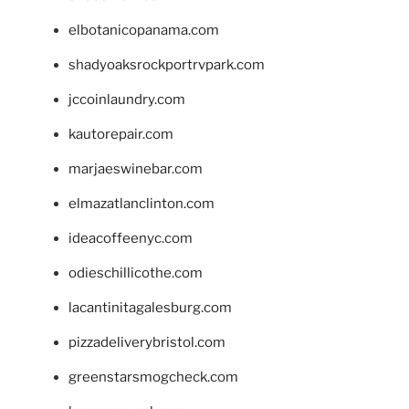
elbotanicopanama.com
shadyoaksrockportrvpark.com
jccoinlaundry.com
kautorepair.com
marjaeswinebar.com
elmazatlanclinton.com
ideacoffeenyc.com
odieschillicothe.com
lacantinitagalesburg.com
pizzadeliverybristol.com
greenstarsmogcheck.com