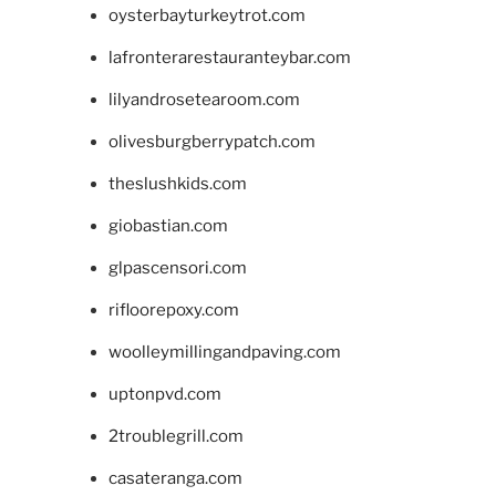
oysterbayturkeytrot.com
lafronterarestauranteybar.com
lilyandrosetearoom.com
olivesburgberrypatch.com
theslushkids.com
giobastian.com
glpascensori.com
rifloorepoxy.com
woolleymillingandpaving.com
uptonpvd.com
2troublegrill.com
casateranga.com