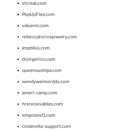
stcreal.com
PopUpFlea.com
valueml.com
rebeccatorresjewelry.com
jmpbliss.com
drjorgerico.com
queensushipa.com
wendyweimerdds.com
ameri-camp.com
hrsreceivables.com
empconst1.com
cinderella-support.com