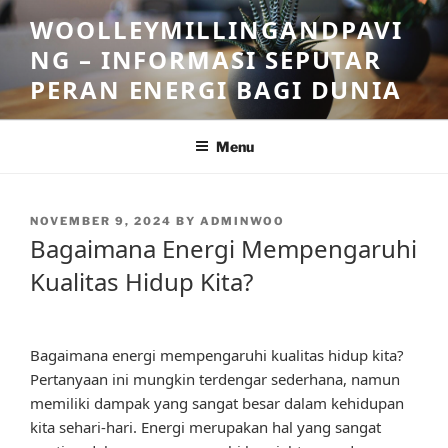
Skip
WOOLLEYMILLINGANDPAVI
to
NG – INFORMASI SEPUTAR
content
PERAN ENERGI BAGI DUNIA
Menu
POSTED
NOVEMBER 9, 2024
BY
ADMINWOO
ON
Bagaimana Energi Mempengaruhi
Kualitas Hidup Kita?
Bagaimana energi mempengaruhi kualitas hidup kita?
Pertanyaan ini mungkin terdengar sederhana, namun
memiliki dampak yang sangat besar dalam kehidupan
kita sehari-hari. Energi merupakan hal yang sangat