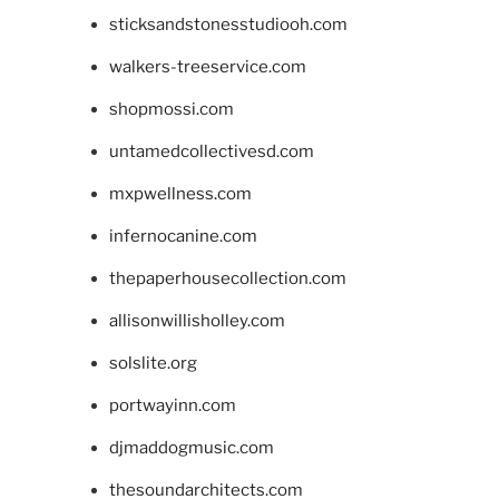
sticksandstonesstudiooh.com
walkers-treeservice.com
shopmossi.com
untamedcollectivesd.com
mxpwellness.com
infernocanine.com
thepaperhousecollection.com
allisonwillisholley.com
solslite.org
portwayinn.com
djmaddogmusic.com
thesoundarchitects.com