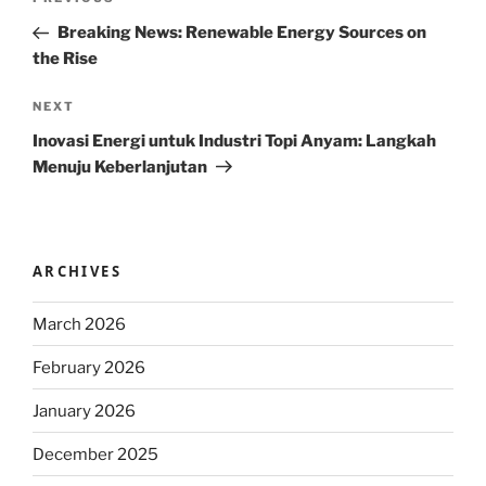
Previous
navigation
Post
Breaking News: Renewable Energy Sources on
the Rise
Next
NEXT
Post
Inovasi Energi untuk Industri Topi Anyam: Langkah
Menuju Keberlanjutan
ARCHIVES
March 2026
February 2026
January 2026
December 2025