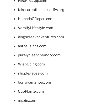
PikaPikaApp.com
takecareofbusinessdfw.org
HamadaOfJapan.com
VersifyLifestyle.com
kingscreekadventures.com
antaeuslabs.com
purelycleanchemdry.com
WishOping.com
shoplegacee.com
bonvivantshop.com
CupPlante.com
mpzin.com