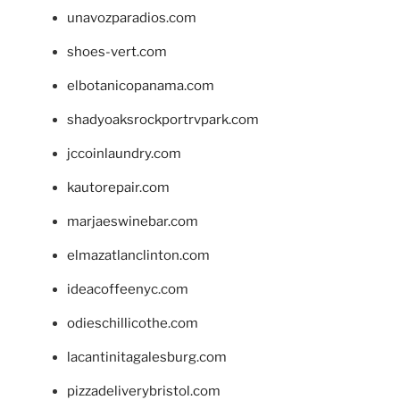
unavozparadios.com
shoes-vert.com
elbotanicopanama.com
shadyoaksrockportrvpark.com
jccoinlaundry.com
kautorepair.com
marjaeswinebar.com
elmazatlanclinton.com
ideacoffeenyc.com
odieschillicothe.com
lacantinitagalesburg.com
pizzadeliverybristol.com