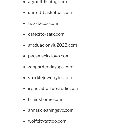
aryouthfishing.com
united-basketball.com
tios-tacos.com
cafecito-satx.com
graduacionviu2023.com
pecanjackstogo.com
zengardendayspa.com
sparklejewelryinc.com
ironcladtattoostudio.com
bruinshome.com
annascleaningsvc.com
wolfcitytattoo.com