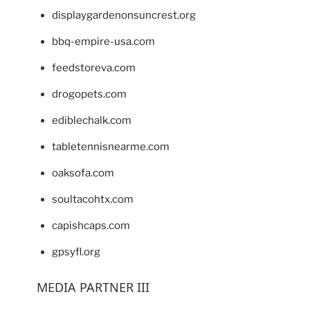
displaygardenonsuncrest.org
bbq-empire-usa.com
feedstoreva.com
drogopets.com
ediblechalk.com
tabletennisnearme.com
oaksofa.com
soultacohtx.com
capishcaps.com
gpsyfl.org
MEDIA PARTNER III