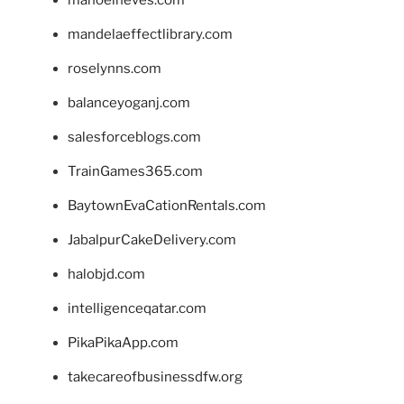
manoelneves.com
mandelaeffectlibrary.com
roselynns.com
balanceyoganj.com
salesforceblogs.com
TrainGames365.com
BaytownEvaCationRentals.com
JabalpurCakeDelivery.com
halobjd.com
intelligenceqatar.com
PikaPikaApp.com
takecareofbusinessdfw.org