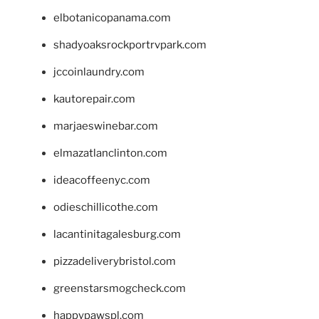
elbotanicopanama.com
shadyoaksrockportrvpark.com
jccoinlaundry.com
kautorepair.com
marjaeswinebar.com
elmazatlanclinton.com
ideacoffeenyc.com
odieschillicothe.com
lacantinitagalesburg.com
pizzadeliverybristol.com
greenstarsmogcheck.com
happypawspl.com