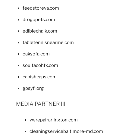
feedstoreva.com
drogopets.com
ediblechalk.com
tabletennisnearme.com
oaksofa.com
soultacohtx.com
capishcaps.com
gpsyfl.org
MEDIA PARTNER III
vwrepairarlington.com
cleaningservicebaltimore-md.com