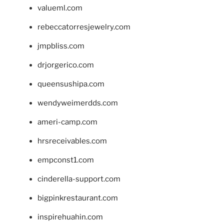
valueml.com
rebeccatorresjewelry.com
jmpbliss.com
drjorgerico.com
queensushipa.com
wendyweimerdds.com
ameri-camp.com
hrsreceivables.com
empconst1.com
cinderella-support.com
bigpinkrestaurant.com
inspirehuahin.com