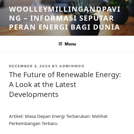
Skip
WOOLLEYMILLINGANDPAVI
to
NG – INFORMASI SEPUTAR
content
PERAN ENERGI BAGI DUNIA
Menu
POSTED
DECEMBER 3, 2024
BY
ADMINWOO
ON
The Future of Renewable Energy:
A Look at the Latest
Developments
Artikel: Masa Depan Energi Terbarukan: Melihat
Perkembangan Terbaru