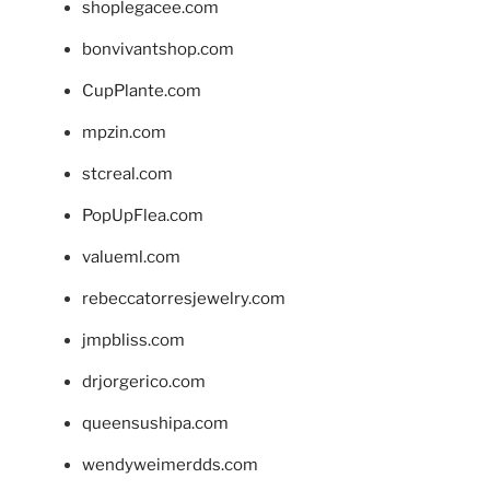
shoplegacee.com
bonvivantshop.com
CupPlante.com
mpzin.com
stcreal.com
PopUpFlea.com
valueml.com
rebeccatorresjewelry.com
jmpbliss.com
drjorgerico.com
queensushipa.com
wendyweimerdds.com