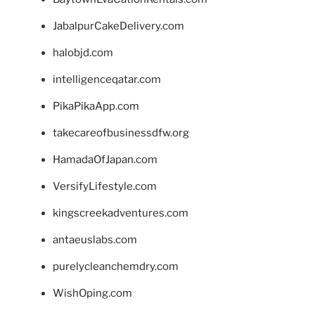
JabalpurCakeDelivery.com
halobjd.com
intelligenceqatar.com
PikaPikaApp.com
takecareofbusinessdfw.org
HamadaOfJapan.com
VersifyLifestyle.com
kingscreekadventures.com
antaeuslabs.com
purelycleanchemdry.com
WishOping.com