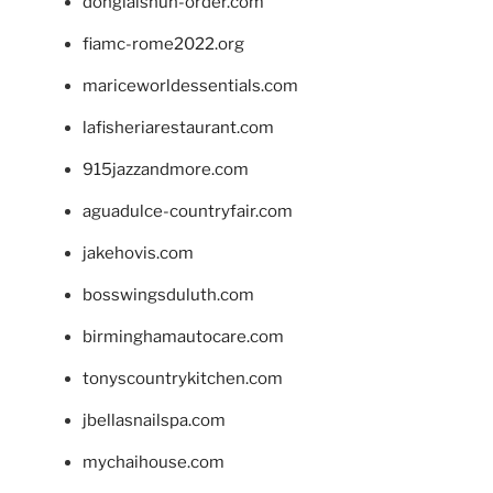
donglaishun-order.com
fiamc-rome2022.org
mariceworldessentials.com
lafisheriarestaurant.com
915jazzandmore.com
aguadulce-countryfair.com
jakehovis.com
bosswingsduluth.com
birminghamautocare.com
tonyscountrykitchen.com
jbellasnailspa.com
mychaihouse.com