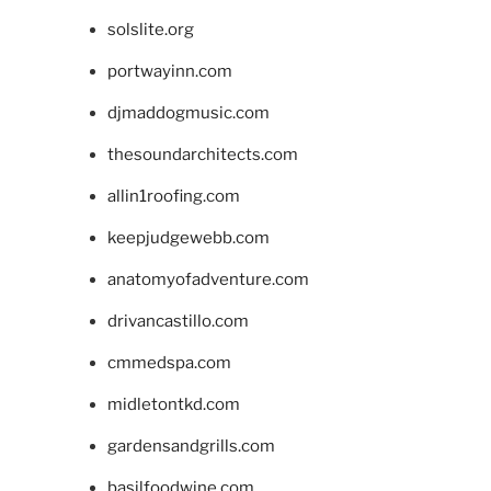
solslite.org
portwayinn.com
djmaddogmusic.com
thesoundarchitects.com
allin1roofing.com
keepjudgewebb.com
anatomyofadventure.com
drivancastillo.com
cmmedspa.com
midletontkd.com
gardensandgrills.com
basilfoodwine.com