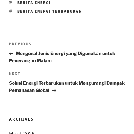
CATEGORIES
BERITA ENERGI
TAGS
BERITA ENERGI TERBARUKAN
Post
Previous
PREVIOUS
navigation
Post
Mengenal Jenis Energi yang Digunakan untuk
Penerangan Malam
Next
NEXT
Post
Solusi Energi Terbarukan untuk Mengurangi Dampak
Pemanasan Global
ARCHIVES
March 2026