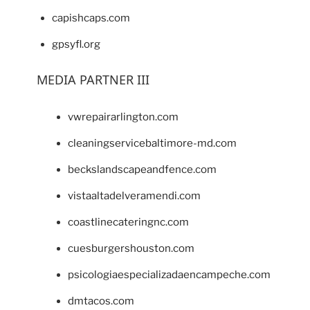
capishcaps.com
gpsyfl.org
MEDIA PARTNER III
vwrepairarlington.com
cleaningservicebaltimore-md.com
beckslandscapeandfence.com
vistaaltadelveramendi.com
coastlinecateringnc.com
cuesburgershouston.com
psicologiaespecializadaencampeche.com
dmtacos.com