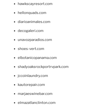
hawkscayresort.com
hellonquads.com
diarioanimales.com
decogaleri.com
unavozparadios.com
shoes-vert.com
elbotanicopanama.com
shadyoaksrockportrvpark.com
jccoinlaundry.com
kautorepair.com
marjaeswinebar.com
elmazatlanclinton.com