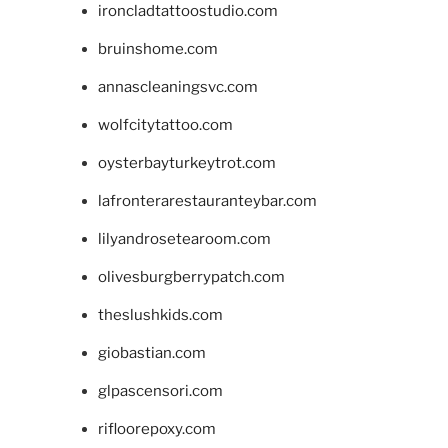
ironcladtattoostudio.com
bruinshome.com
annascleaningsvc.com
wolfcitytattoo.com
oysterbayturkeytrot.com
lafronterarestauranteybar.com
lilyandrosetearoom.com
olivesburgberrypatch.com
theslushkids.com
giobastian.com
glpascensori.com
rifloorepoxy.com