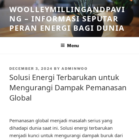
Skip
WOOLLEYMILLINGANDPAVI
to
NG – INFORMASI SEPUTAR
content
PERAN ENERGI BAGI DUNIA
Menu
POSTED
DECEMBER 3, 2024
BY
ADMINWOO
ON
Solusi Energi Terbarukan untuk
Mengurangi Dampak Pemanasan
Global
Pemanasan global menjadi masalah serius yang
dihadapi dunia saat ini. Solusi energi terbarukan
menjadi kunci untuk mengurangi dampak buruk dari