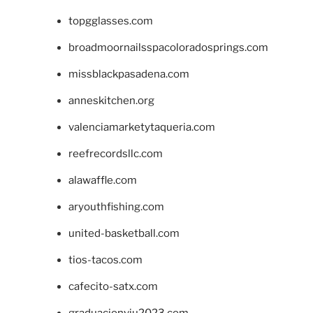
topgglasses.com
broadmoornailsspacoloradosprings.com
missblackpasadena.com
anneskitchen.org
valenciamarketytaqueria.com
reefrecordsllc.com
alawaffle.com
aryouthfishing.com
united-basketball.com
tios-tacos.com
cafecito-satx.com
graduacionviu2023.com