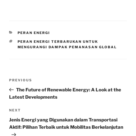
CATEGORIES
PERAN ENERGI
TAGS
PERAN ENERGI TERBARUKAN UNTUK
MENGURANGI DAMPAK PEMANASAN GLOBAL
Post
Previous
PREVIOUS
navigation
Post
The Future of Renewable Energy: A Look at the
Latest Developments
Next
NEXT
Post
Jenis Energi yang Digunakan dalam Transportasi
Aktif: Pilihan Terbaik untuk Mobilitas Berkelanjutan