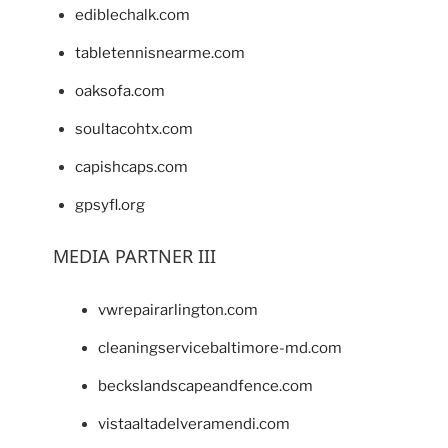
ediblechalk.com
tabletennisnearme.com
oaksofa.com
soultacohtx.com
capishcaps.com
gpsyfl.org
MEDIA PARTNER III
vwrepairarlington.com
cleaningservicebaltimore-md.com
beckslandscapeandfence.com
vistaaltadelveramendi.com