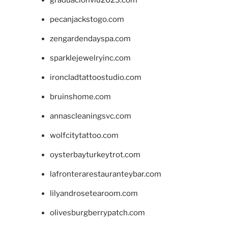
pecanjackstogo.com
zengardendayspa.com
sparklejewelryinc.com
ironcladtattoostudio.com
bruinshome.com
annascleaningsvc.com
wolfcitytattoo.com
oysterbayturkeytrot.com
lafronterarestauranteybar.com
lilyandrosetearoom.com
olivesburgberrypatch.com