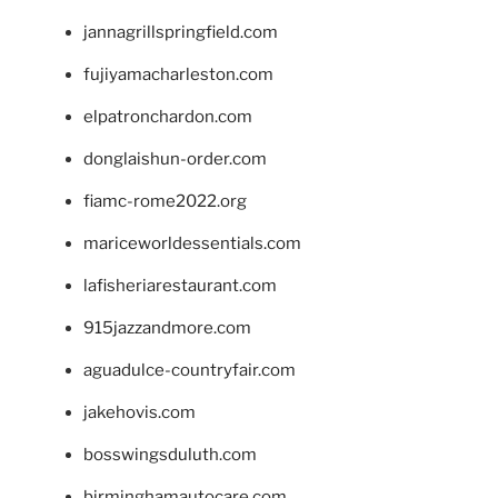
jannagrillspringfield.com
fujiyamacharleston.com
elpatronchardon.com
donglaishun-order.com
fiamc-rome2022.org
mariceworldessentials.com
lafisheriarestaurant.com
915jazzandmore.com
aguadulce-countryfair.com
jakehovis.com
bosswingsduluth.com
birminghamautocare.com