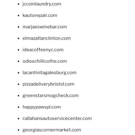
jccoinlaundry.com
kautorepair.com
marjaeswinebar.com
elmazatlanclinton.com
ideacoffeenyc.com
odieschillicothe.com
lacantinitagalesburg.com
pizzadeliverybristol.com
greenstarsmogcheck.com
happypawspl.com
callahansautoservicecenter.com
georgiascornermarket.com