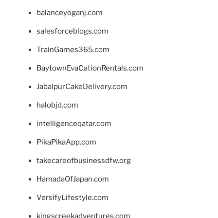
balanceyoganj.com
salesforceblogs.com
TrainGames365.com
BaytownEvaCationRentals.com
JabalpurCakeDelivery.com
halobjd.com
intelligenceqatar.com
PikaPikaApp.com
takecareofbusinessdfw.org
HamadaOfJapan.com
VersifyLifestyle.com
kingscreekadventures.com