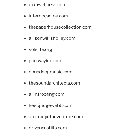
mxpwellness.com
infernocanine.com
thepaperhousecollection.com
allisonwillisholley.com
solslite.org
portwayinn.com
djmaddogmusic.com
thesoundarchitects.com
allin1roofing.com
keepjudgewebb.com
anatomyofadventure.com
drivancastillo.com