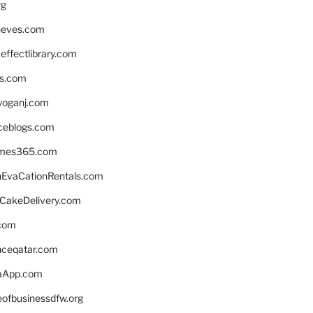
rg
neves.com
ffectlibrary.com
ns.com
yoganj.com
rceblogs.com
ames365.com
EvaCationRentals.com
rCakeDelivery.com
.com
enceqatar.com
aApp.com
eofbusinessdfw.org