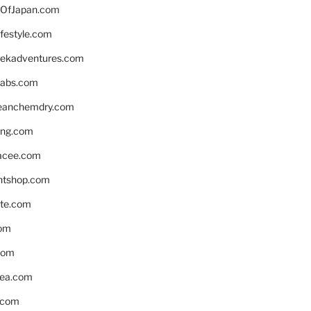
OfJapan.com
ifestyle.com
eekadventures.com
labs.com
leanchemdry.com
ing.com
acee.com
ntshop.com
te.com
om
com
ea.com
.com