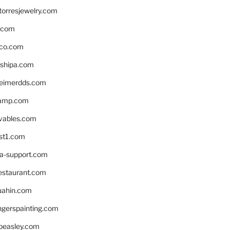
torresjewelry.com
s.com
ico.com
shipa.com
eimerdds.com
camp.com
ivables.com
st1.com
la-support.com
estaurant.com
uahin.com
erspainting.com
beasley.com