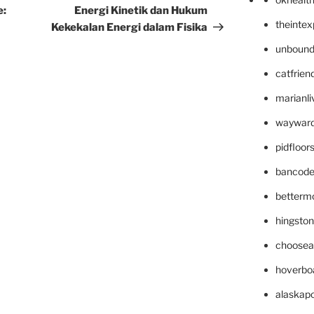
Post
e:
Energi Kinetik dan Hukum
theinte
Kekekalan Energi dalam Fisika
unbound
catfrien
marianli
wayward
pidfloo
bancode
betterm
hingsto
choosea
hoverbo
alaskapo