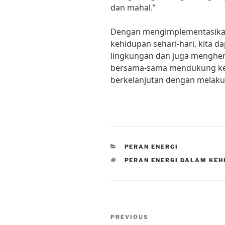
dan mahal.”
Dengan mengimplementasikan
kehidupan sehari-hari, kita d
lingkungan dan juga menghem
bersama-sama mendukung keh
berkelanjutan dengan melaku
CATEGORIES
PERAN ENERGI
TAGS
PERAN ENERGI DALAM KEH
Post
Previous
PREVIOUS