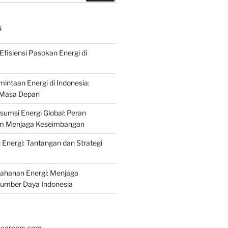
S
fisiensi Pasokan Energi di
intaan Energi di Indonesia:
k Masa Depan
umsi Energi Global: Peran
am Menjaga Keseimbangan
nergi: Tantangan dan Strategi
tahanan Energi: Menjaga
Sumber Daya Indonesia
hcareers.com