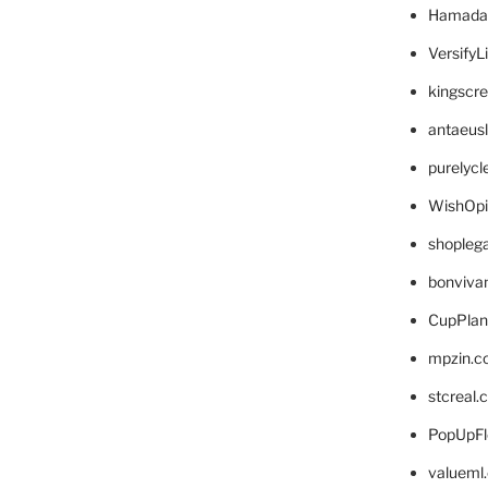
Hamada
VersifyL
kingscr
antaeus
purelyc
WishOp
shopleg
bonviva
CupPlan
mpzin.c
stcreal.
PopUpFl
valueml