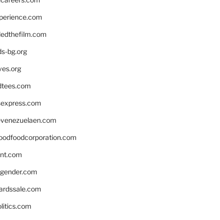
xperience.com
edthefilm.com
ds-bg.org
ves.org
tees.com
rsexpress.com
venezuelaen.com
oodfoodcorporation.com
nnt.com
gender.com
ardssale.com
litics.com