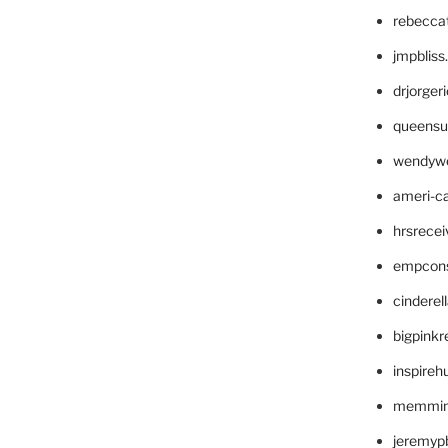
rebecca
jmpblis
drjorger
queensu
wendyw
ameri-
hrsrece
empcon
cinderel
bigpinkr
inspireh
memming
jeremyp