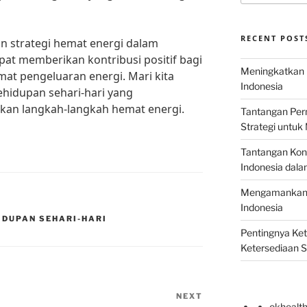
RECENT POST
 strategi hemat energi dalam
apat memberikan kontribusi positif bagi
Meningkatkan E
at pengeluaran energi. Mari kita
Indonesia
idupan sehari-hari yang
kan langkah-langkah hemat energi.
Tantangan Perm
Strategi untu
Tantangan Kons
Indonesia dal
Mengamankan E
Indonesia
IDUPAN SEHARI-HARI
Pentingnya Ke
Ketersediaan 
NEXT
Next
okhealt