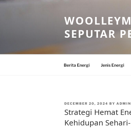
Skip
to
WOOLLEYM
content
SEPUTAR P
Berita Energi
Jenis Energi
POSTED
DECEMBER 20, 2024
BY
ADMI
ON
Strategi Hemat E
Kehidupan Sehari-