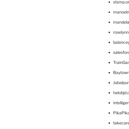
stsmp.o
manoel
mandelae
roselyn
balance
salesfo
TrainG
Baytown
Jabalpu
halobjd
intellig
PikaPik
takecar