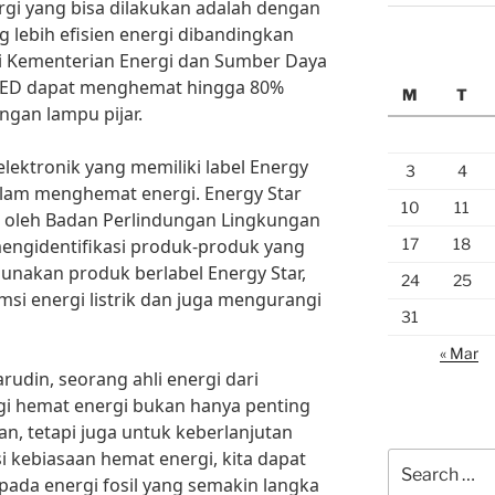
rgi yang bisa dilakukan adalah dengan
lebih efisien energi dibandingkan
ri Kementerian Energi dan Sumber Daya
LED dapat menghemat hingga 80%
M
T
ngan lampu pijar.
elektronik yang memiliki label Energy
3
4
lam menghemat energi. Energy Star
10
11
 oleh Badan Perlindungan Lingkungan
17
18
mengidentifikasi produk-produk yang
unakan produk berlabel Energy Star,
24
25
si energi listrik dan juga mengurangi
31
« Mar
udin, seorang ahli energi dari
egi hemat energi bukan hanya penting
n, tetapi juga untuk keberlanjutan
kebiasaan hemat energi, kita dapat
Search
ada energi fosil yang semakin langka
for: