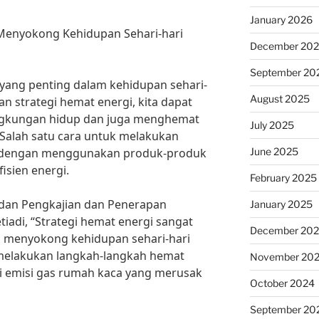
January 2026
 Menyokong Kehidupan Sehari-hari
December 20
September 20
yang penting dalam kehidupan sehari-
August 2025
n strategi hemat energi, kita dapat
ngkungan hidup dan juga menghemat
July 2025
 Salah satu cara untuk melakukan
June 2025
ah dengan menggunakan produk-produk
isien energi.
February 2025
adan Pengkajian dan Penerapan
January 2025
iadi, “Strategi hemat energi sangat
December 20
a menyokong kehidupan sehari-hari
melakukan langkah-langkah hemat
November 20
i emisi gas rumah kaca yang merusak
October 2024
September 20