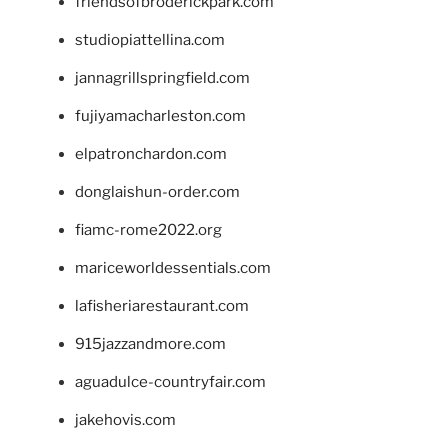
friendsofbroderickpark.com
studiopiattellina.com
jannagrillspringfield.com
fujiyamacharleston.com
elpatronchardon.com
donglaishun-order.com
fiamc-rome2022.org
mariceworldessentials.com
lafisheriarestaurant.com
915jazzandmore.com
aguadulce-countryfair.com
jakehovis.com