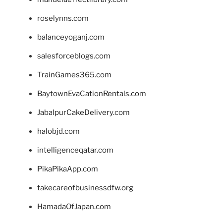
roselynns.com
balanceyoganj.com
salesforceblogs.com
TrainGames365.com
BaytownEvaCationRentals.com
JabalpurCakeDelivery.com
halobjd.com
intelligenceqatar.com
PikaPikaApp.com
takecareofbusinessdfw.org
HamadaOfJapan.com