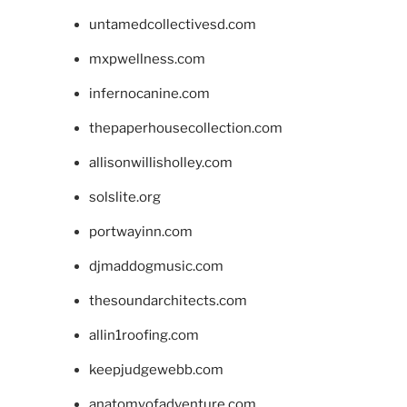
untamedcollectivesd.com
mxpwellness.com
infernocanine.com
thepaperhousecollection.com
allisonwillisholley.com
solslite.org
portwayinn.com
djmaddogmusic.com
thesoundarchitects.com
allin1roofing.com
keepjudgewebb.com
anatomyofadventure.com