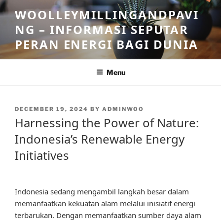
Skip
WOOLLEYMILLINGANDPAVI
to
NG – INFORMASI SEPUTAR
content
PERAN ENERGI BAGI DUNIA
Menu
POSTED
DECEMBER 19, 2024
BY
ADMINWOO
ON
Harnessing the Power of Nature:
Indonesia’s Renewable Energy
Initiatives
Indonesia sedang mengambil langkah besar dalam
memanfaatkan kekuatan alam melalui inisiatif energi
terbarukan. Dengan memanfaatkan sumber daya alam