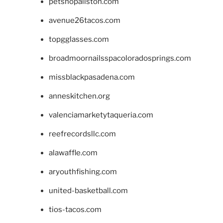
petshopallston.com
avenue26tacos.com
topgglasses.com
broadmoornailsspacoloradosprings.com
missblackpasadena.com
anneskitchen.org
valenciamarketytaqueria.com
reefrecordsllc.com
alawaffle.com
aryouthfishing.com
united-basketball.com
tios-tacos.com