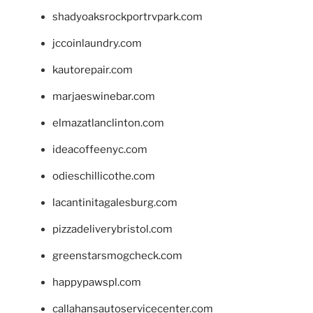
shadyoaksrockportrvpark.com
jccoinlaundry.com
kautorepair.com
marjaeswinebar.com
elmazatlanclinton.com
ideacoffeenyc.com
odieschillicothe.com
lacantinitagalesburg.com
pizzadeliverybristol.com
greenstarsmogcheck.com
happypawspl.com
callahansautoservicecenter.com