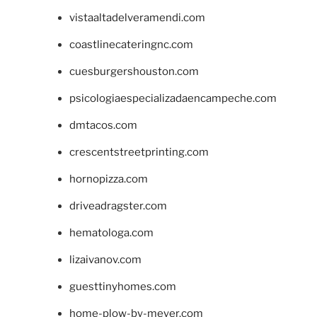
vistaaltadelveramendi.com
coastlinecateringnc.com
cuesburgershouston.com
psicologiaespecializadaencampeche.com
dmtacos.com
crescentstreetprinting.com
hornopizza.com
driveadragster.com
hematologa.com
lizaivanov.com
guesttinyhomes.com
home-plow-by-meyer.com