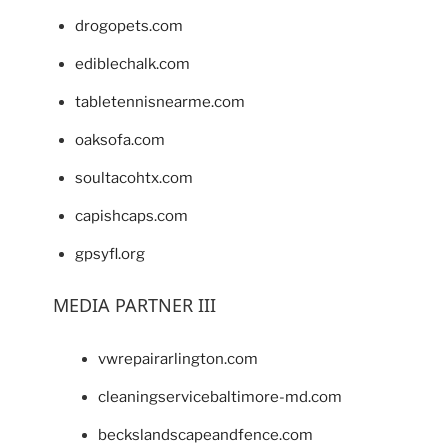
drogopets.com
ediblechalk.com
tabletennisnearme.com
oaksofa.com
soultacohtx.com
capishcaps.com
gpsyfl.org
MEDIA PARTNER III
vwrepairarlington.com
cleaningservicebaltimore-md.com
beckslandscapeandfence.com