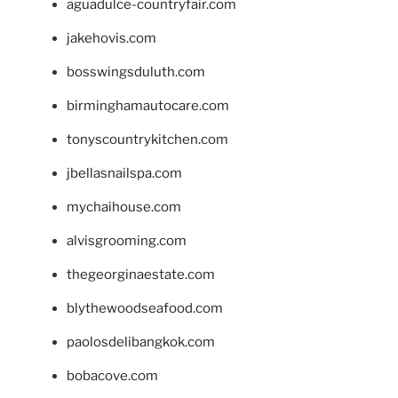
aguadulce-countryfair.com
jakehovis.com
bosswingsduluth.com
birminghamautocare.com
tonyscountrykitchen.com
jbellasnailspa.com
mychaihouse.com
alvisgrooming.com
thegeorginaestate.com
blythewoodseafood.com
paolosdelibangkok.com
bobacove.com