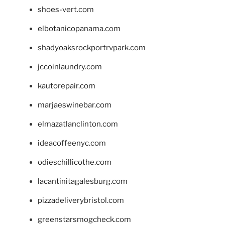
shoes-vert.com
elbotanicopanama.com
shadyoaksrockportrvpark.com
jccoinlaundry.com
kautorepair.com
marjaeswinebar.com
elmazatlanclinton.com
ideacoffeenyc.com
odieschillicothe.com
lacantinitagalesburg.com
pizzadeliverybristol.com
greenstarsmogcheck.com