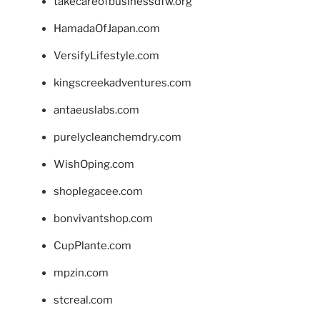
takecareofbusinessdfw.org
HamadaOfJapan.com
VersifyLifestyle.com
kingscreekadventures.com
antaeuslabs.com
purelycleanchemdry.com
WishOping.com
shoplegacee.com
bonvivantshop.com
CupPlante.com
mpzin.com
stcreal.com