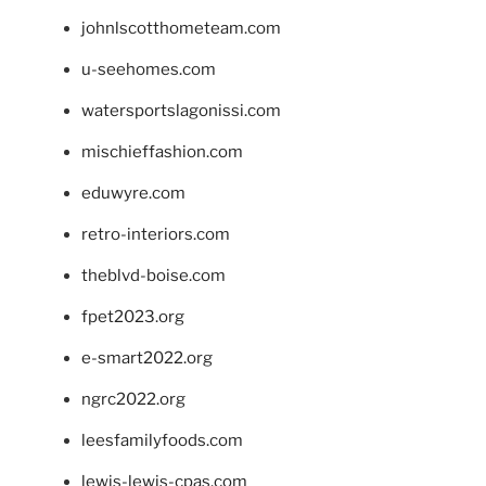
johnlscotthometeam.com
u-seehomes.com
watersportslagonissi.com
mischieffashion.com
eduwyre.com
retro-interiors.com
theblvd-boise.com
fpet2023.org
e-smart2022.org
ngrc2022.org
leesfamilyfoods.com
lewis-lewis-cpas.com