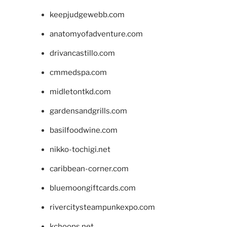
keepjudgewebb.com
anatomyofadventure.com
drivancastillo.com
cmmedspa.com
midletontkd.com
gardensandgrills.com
basilfoodwine.com
nikko-tochigi.net
caribbean-corner.com
bluemoongiftcards.com
rivercitysteampunkexpo.com
kchoops.net