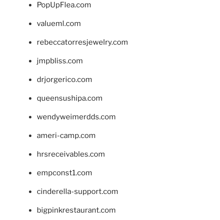
PopUpFlea.com
valueml.com
rebeccatorresjewelry.com
jmpbliss.com
drjorgerico.com
queensushipa.com
wendyweimerdds.com
ameri-camp.com
hrsreceivables.com
empconst1.com
cinderella-support.com
bigpinkrestaurant.com