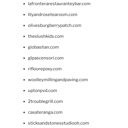
lafronterarestauranteybar.com
lilyandrosetearoom.com
olivesburgberrypatch.com
theslushkids.com
giobastian.com
glpascensori.com
rifloorepoxy.com
woolleymillingandpaving.com
uptonpvd.com
2troublegrill.com
casateranga.com
sticksandstonesstudiooh.com