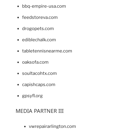
bbq-empire-usa.com
feedstoreva.com
drogopets.com
ediblechalk.com
tabletennisnearme.com
oaksofa.com
soultacohtx.com
capishcaps.com
gpsyfl.org
MEDIA PARTNER III
vwrepairarlington.com