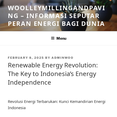
Skip
WOOLLEYMILLINGANDPAVI
to
NG – INFORMASI SEPUTAR
content
PERAN ENERGI BAGI DUNIA
Menu
POSTED
FEBRUARY 8, 2025
BY
ADMINWOO
ON
Renewable Energy Revolution:
The Key to Indonesia’s Energy
Independence
Revolusi Energi Terbarukan: Kunci Kemandirian Energi
Indonesia