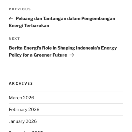
Post
Previous
PREVIOUS
navigation
Post
Peluang dan Tantangan dalam Pengembangan
Energi Terbarukan
Next
NEXT
Post
Berita Energi’s Role in Shaping Indonesia’s Energy
Policy for a Greener Future
ARCHIVES
March 2026
February 2026
January 2026