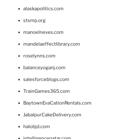
alaskapolitics.com
stsmp.org
manoelneves.com
mandelaeffectlibrary.com
roselynns.com
balanceyoganj.com
salesforceblogs.com
TrainGames365.com
BaytownEvaCationRentals.com
JabalpurCakeDelivery.com
halobjd.com
intelligenceqatar.com