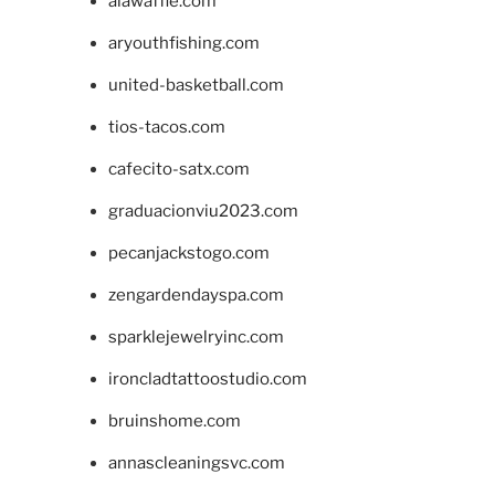
alawaffle.com
aryouthfishing.com
united-basketball.com
tios-tacos.com
cafecito-satx.com
graduacionviu2023.com
pecanjackstogo.com
zengardendayspa.com
sparklejewelryinc.com
ironcladtattoostudio.com
bruinshome.com
annascleaningsvc.com