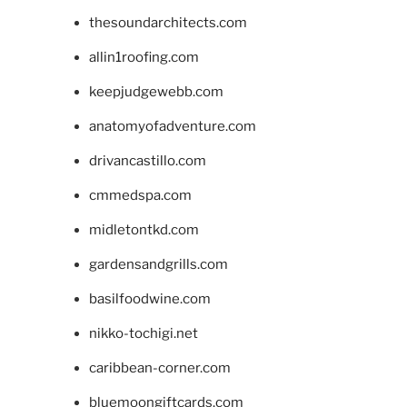
thesoundarchitects.com
allin1roofing.com
keepjudgewebb.com
anatomyofadventure.com
drivancastillo.com
cmmedspa.com
midletontkd.com
gardensandgrills.com
basilfoodwine.com
nikko-tochigi.net
caribbean-corner.com
bluemoongiftcards.com