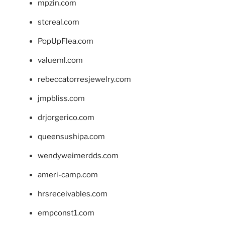
mpzin.com
stcreal.com
PopUpFlea.com
valueml.com
rebeccatorresjewelry.com
jmpbliss.com
drjorgerico.com
queensushipa.com
wendyweimerdds.com
ameri-camp.com
hrsreceivables.com
empconst1.com