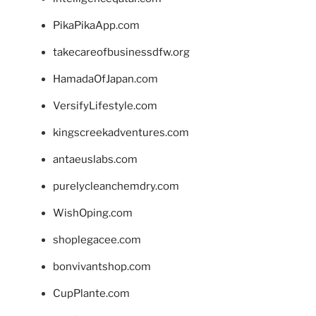
PikaPikaApp.com
takecareofbusinessdfw.org
HamadaOfJapan.com
VersifyLifestyle.com
kingscreekadventures.com
antaeuslabs.com
purelycleanchemdry.com
WishOping.com
shoplegacee.com
bonvivantshop.com
CupPlante.com