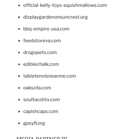
official-kelly-toys-squishmallows.com
displaygardenonsuncrest.org
bbq-empire-usa.com
feedstoreva.com
drogopets.com
ediblechalk.com
tabletennisnearme.com
oaksofa.com
soultacohtx.com
capishcaps.com
gpsyfl.org
MEDIA PARTNER III