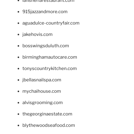
lafisheriarestaurant.com
915jazzandmore.com
aguadulce-countryfair.com
jakehovis.com
bosswingsduluth.com
birminghamautocare.com
tonyscountrykitchen.com
jbellasnailspa.com
mychaihouse.com
alvisgrooming.com
thegeorginaestate.com
blythewoodseafood.com