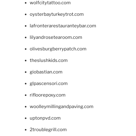
wolfcitytattoo.com
oysterbayturkeytrot.com
lafronterarestauranteybar.com
lilyandrosetearoom.com
olivesburgberrypatch.com
theslushkids.com
giobastian.com
glpascensori.com
rifloorepoxy.com
woolleymillingandpaving.com
uptonpvd.com
2troublegrill.com