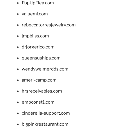
PopUpFlea.com
valueml.com
rebeccatorresjewelry.com
jmpbliss.com
drjorgerico.com
queensushipa.com
wendyweimerdds.com
ameri-camp.com
hrsreceivables.com
empconst1.com
cinderella-support.com
bigpinkrestaurant.com