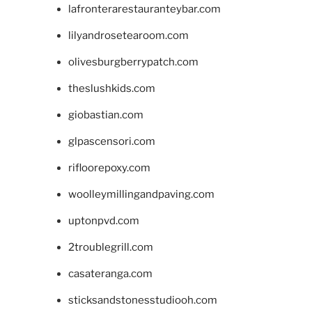
lafronterarestauranteybar.com
lilyandrosetearoom.com
olivesburgberrypatch.com
theslushkids.com
giobastian.com
glpascensori.com
rifloorepoxy.com
woolleymillingandpaving.com
uptonpvd.com
2troublegrill.com
casateranga.com
sticksandstonesstudiooh.com