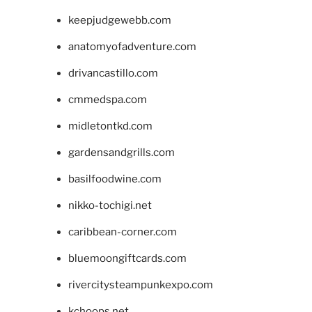
keepjudgewebb.com
anatomyofadventure.com
drivancastillo.com
cmmedspa.com
midletontkd.com
gardensandgrills.com
basilfoodwine.com
nikko-tochigi.net
caribbean-corner.com
bluemoongiftcards.com
rivercitysteampunkexpo.com
kchoops.net