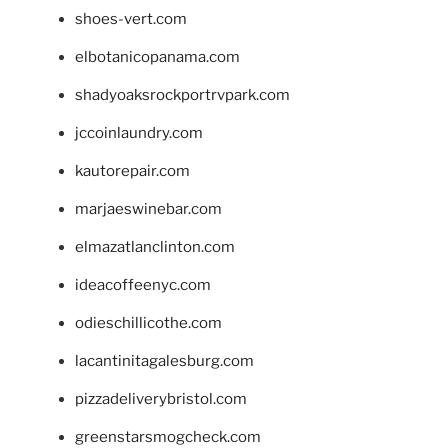
shoes-vert.com
elbotanicopanama.com
shadyoaksrockportrvpark.com
jccoinlaundry.com
kautorepair.com
marjaeswinebar.com
elmazatlanclinton.com
ideacoffeenyc.com
odieschillicothe.com
lacantinitagalesburg.com
pizzadeliverybristol.com
greenstarsmogcheck.com