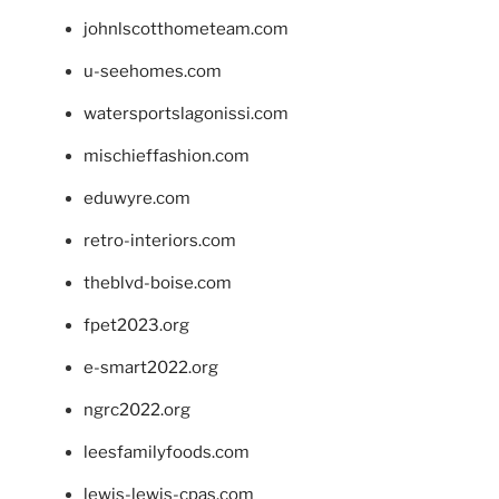
johnlscotthometeam.com
u-seehomes.com
watersportslagonissi.com
mischieffashion.com
eduwyre.com
retro-interiors.com
theblvd-boise.com
fpet2023.org
e-smart2022.org
ngrc2022.org
leesfamilyfoods.com
lewis-lewis-cpas.com