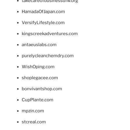
takecareofbusinessdfw.org
HamadaOfJapan.com
VersifyLifestyle.com
kingscreekadventures.com
antaeuslabs.com
purelycleanchemdry.com
WishOping.com
shoplegacee.com
bonvivantshop.com
CupPlante.com
mpzin.com
stcreal.com