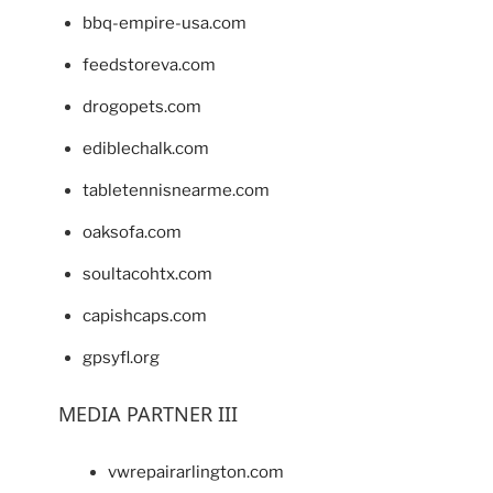
bbq-empire-usa.com
feedstoreva.com
drogopets.com
ediblechalk.com
tabletennisnearme.com
oaksofa.com
soultacohtx.com
capishcaps.com
gpsyfl.org
MEDIA PARTNER III
vwrepairarlington.com