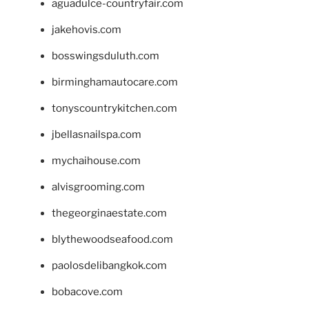
aguadulce-countryfair.com
jakehovis.com
bosswingsduluth.com
birminghamautocare.com
tonyscountrykitchen.com
jbellasnailspa.com
mychaihouse.com
alvisgrooming.com
thegeorginaestate.com
blythewoodseafood.com
paolosdelibangkok.com
bobacove.com