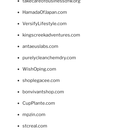
takecareofbusinessdfw.org
HamadaOfJapan.com
VersifyLifestyle.com
kingscreekadventures.com
antaeuslabs.com
purelycleanchemdry.com
WishOping.com
shoplegacee.com
bonvivantshop.com
CupPlante.com
mpzin.com
stcreal.com