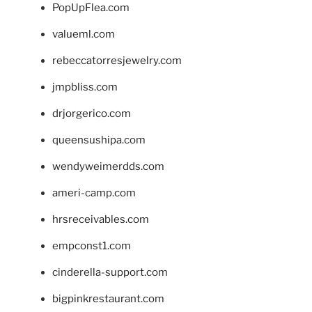
PopUpFlea.com
valueml.com
rebeccatorresjewelry.com
jmpbliss.com
drjorgerico.com
queensushipa.com
wendyweimerdds.com
ameri-camp.com
hrsreceivables.com
empconst1.com
cinderella-support.com
bigpinkrestaurant.com