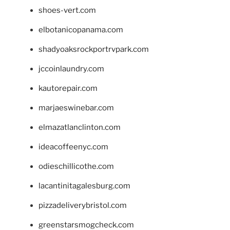
shoes-vert.com
elbotanicopanama.com
shadyoaksrockportrvpark.com
jccoinlaundry.com
kautorepair.com
marjaeswinebar.com
elmazatlanclinton.com
ideacoffeenyc.com
odieschillicothe.com
lacantinitagalesburg.com
pizzadeliverybristol.com
greenstarsmogcheck.com