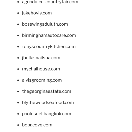
aguadulce-countryfair.com
jakehovis.com
bosswingsduluth.com
birminghamautocare.com
tonyscountrykitchen.com
jbellasnailspa.com
mychaihouse.com
alvisgrooming.com
thegeorginaestate.com
blythewoodseafood.com
paolosdelibangkok.com
bobacove.com