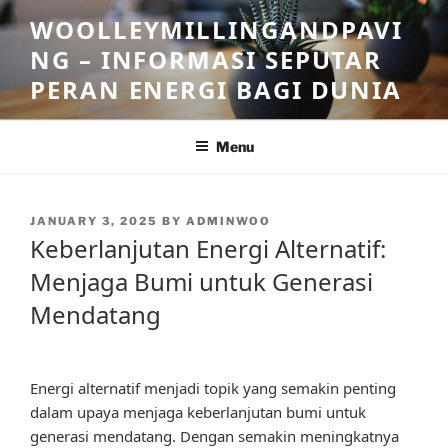
Skip
WOOLLEYMILLINGANDPAVI
to
NG – INFORMASI SEPUTAR
content
PERAN ENERGI BAGI DUNIA
Menu
POSTED
JANUARY 3, 2025
BY
ADMINWOO
ON
Keberlanjutan Energi Alternatif:
Menjaga Bumi untuk Generasi
Mendatang
Energi alternatif menjadi topik yang semakin penting
dalam upaya menjaga keberlanjutan bumi untuk
generasi mendatang. Dengan semakin meningkatnya