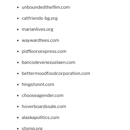
unboundedthefilm.com
catfriends-bg.org
marianlives.org
waywardtees.com
pidfloorsexpress.com
bancodevenezuelaen.com
bettermoodfoodcorporation.com
hingstonnt.com
chooseagender.com
hoverboardssale.com
alaskapolitics.com
stsmp.org