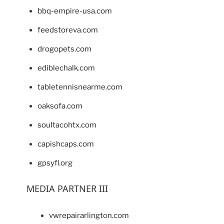
bbq-empire-usa.com
feedstoreva.com
drogopets.com
ediblechalk.com
tabletennisnearme.com
oaksofa.com
soultacohtx.com
capishcaps.com
gpsyfl.org
MEDIA PARTNER III
vwrepairarlington.com