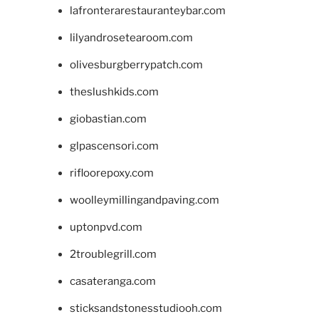
lafronterarestauranteybar.com
lilyandrosetearoom.com
olivesburgberrypatch.com
theslushkids.com
giobastian.com
glpascensori.com
rifloorepoxy.com
woolleymillingandpaving.com
uptonpvd.com
2troublegrill.com
casateranga.com
sticksandstonesstudiooh.com