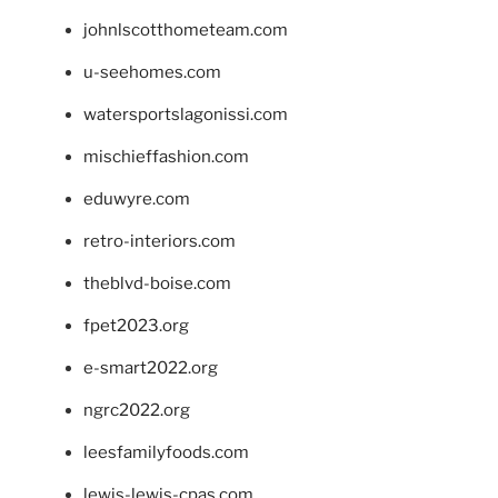
johnlscotthometeam.com
u-seehomes.com
watersportslagonissi.com
mischieffashion.com
eduwyre.com
retro-interiors.com
theblvd-boise.com
fpet2023.org
e-smart2022.org
ngrc2022.org
leesfamilyfoods.com
lewis-lewis-cpas.com