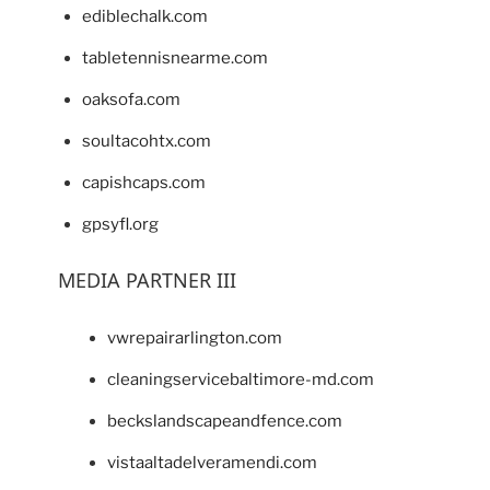
ediblechalk.com
tabletennisnearme.com
oaksofa.com
soultacohtx.com
capishcaps.com
gpsyfl.org
MEDIA PARTNER III
vwrepairarlington.com
cleaningservicebaltimore-md.com
beckslandscapeandfence.com
vistaaltadelveramendi.com