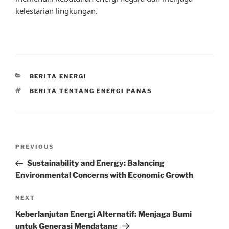
kelestarian lingkungan.
CATEGORIES
BERITA ENERGI
TAGS
BERITA TENTANG ENERGI PANAS
Post
Previous
PREVIOUS
navigation
Post
Sustainability and Energy: Balancing
Environmental Concerns with Economic Growth
Next
NEXT
Post
Keberlanjutan Energi Alternatif: Menjaga Bumi
untuk Generasi Mendatang