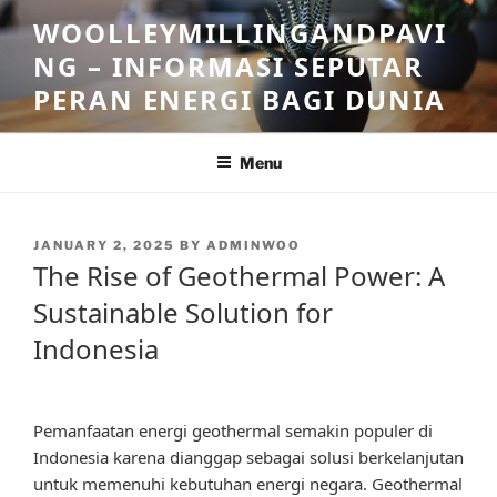
Skip
WOOLLEYMILLINGANDPAVI
to
NG – INFORMASI SEPUTAR
content
PERAN ENERGI BAGI DUNIA
Menu
POSTED
JANUARY 2, 2025
BY
ADMINWOO
ON
The Rise of Geothermal Power: A
Sustainable Solution for
Indonesia
Pemanfaatan energi geothermal semakin populer di
Indonesia karena dianggap sebagai solusi berkelanjutan
untuk memenuhi kebutuhan energi negara. Geothermal