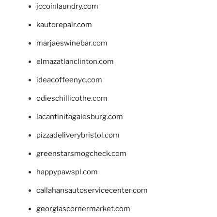
jccoinlaundry.com
kautorepair.com
marjaeswinebar.com
elmazatlanclinton.com
ideacoffeenyc.com
odieschillicothe.com
lacantinitagalesburg.com
pizzadeliverybristol.com
greenstarsmogcheck.com
happypawspl.com
callahansautoservicecenter.com
georgiascornermarket.com