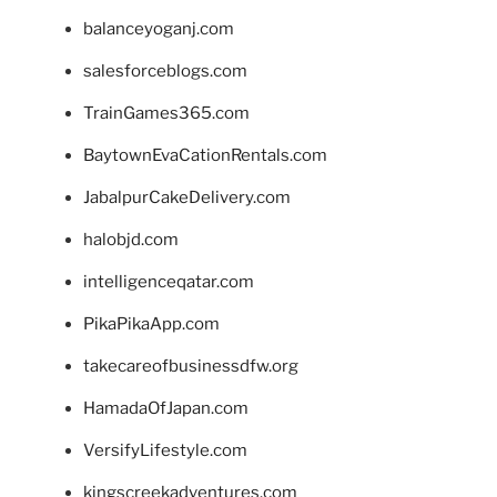
balanceyoganj.com
salesforceblogs.com
TrainGames365.com
BaytownEvaCationRentals.com
JabalpurCakeDelivery.com
halobjd.com
intelligenceqatar.com
PikaPikaApp.com
takecareofbusinessdfw.org
HamadaOfJapan.com
VersifyLifestyle.com
kingscreekadventures.com