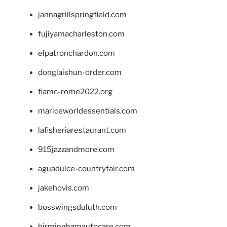
jannagrillspringfield.com
fujiyamacharleston.com
elpatronchardon.com
donglaishun-order.com
fiamc-rome2022.org
mariceworldessentials.com
lafisheriarestaurant.com
915jazzandmore.com
aguadulce-countryfair.com
jakehovis.com
bosswingsduluth.com
birminghamautocare.com