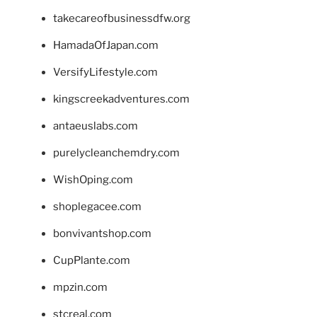
takecareofbusinessdfw.org
HamadaOfJapan.com
VersifyLifestyle.com
kingscreekadventures.com
antaeuslabs.com
purelycleanchemdry.com
WishOping.com
shoplegacee.com
bonvivantshop.com
CupPlante.com
mpzin.com
stcreal.com