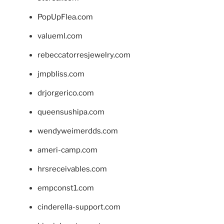
PopUpFlea.com
valueml.com
rebeccatorresjewelry.com
jmpbliss.com
drjorgerico.com
queensushipa.com
wendyweimerdds.com
ameri-camp.com
hrsreceivables.com
empconst1.com
cinderella-support.com