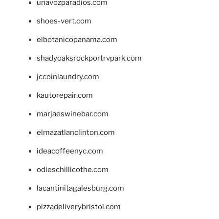
unavozparadios.com
shoes-vert.com
elbotanicopanama.com
shadyoaksrockportrvpark.com
jccoinlaundry.com
kautorepair.com
marjaeswinebar.com
elmazatlanclinton.com
ideacoffeenyc.com
odieschillicothe.com
lacantinitagalesburg.com
pizzadeliverybristol.com