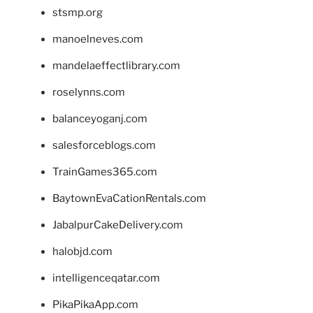
stsmp.org
manoelneves.com
mandelaeffectlibrary.com
roselynns.com
balanceyoganj.com
salesforceblogs.com
TrainGames365.com
BaytownEvaCationRentals.com
JabalpurCakeDelivery.com
halobjd.com
intelligenceqatar.com
PikaPikaApp.com