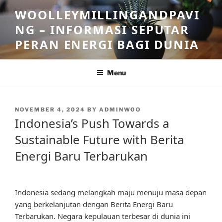
Skip
WOOLLEYMILLINGANDPAVI
to
NG – INFORMASI SEPUTAR
content
PERAN ENERGI BAGI DUNIA
Menu
POSTED
NOVEMBER 4, 2024
BY
ADMINWOO
ON
Indonesia’s Push Towards a
Sustainable Future with Berita
Energi Baru Terbarukan
Indonesia sedang melangkah maju menuju masa depan
yang berkelanjutan dengan Berita Energi Baru
Terbarukan. Negara kepulauan terbesar di dunia ini