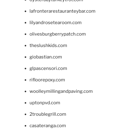
lafronterarestauranteybar.com
lilyandrosetearoom.com
olivesburgberrypatch.com
theslushkids.com
giobastian.com
glpascensori.com
rifloorepoxy.com
woolleymillingandpaving.com
uptonpvd.com
2troublegrill.com
casateranga.com