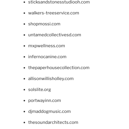
sticksandstonesstudiooh.com
walkers-treeservice.com
shopmossi.com
untamedcollectivesd.com
mxpwellness.com
infernocanine.com
thepaperhousecollection.com
allisonwillisholley.com
solslite.org
portwayinn.com
djmaddogmusic.com
thesoundarchitects.com