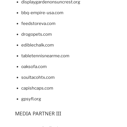
displaygardenonsuncrest.org
bbq-empire-usa.com
feedstoreva.com
drogopets.com
ediblechalk.com
tabletennisnearme.com
oaksofa.com
soultacohtx.com
capishcaps.com
gpsyfl.org
MEDIA PARTNER III