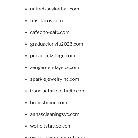
united-basketball.com
tios-tacos.com
cafecito-satx.com
graduacionviu2023.com
pecanjackstogo.com
zengardendayspa.com
sparklejewelryinc.com
ironcladtattoostudio.com
bruinshome.com
annascleaningsvc.com
wolfcitytattoo.com
oysterbayturkeytrot.com