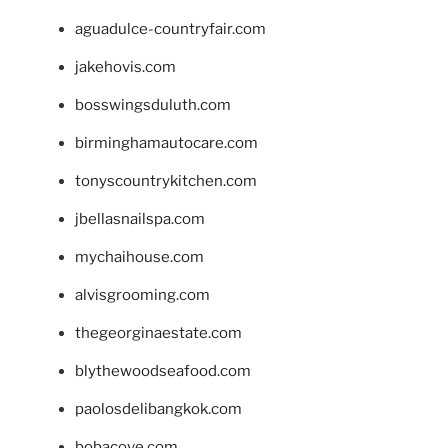
aguadulce-countryfair.com
jakehovis.com
bosswingsduluth.com
birminghamautocare.com
tonyscountrykitchen.com
jbellasnailspa.com
mychaihouse.com
alvisgrooming.com
thegeorginaestate.com
blythewoodseafood.com
paolosdelibangkok.com
bobacove.com