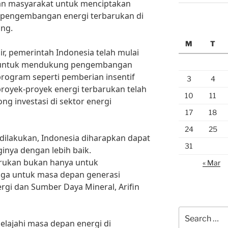
dan masyarakat untuk menciptakan
pengembangan energi terbarukan di
ang.
M
T
r, pemerintah Indonesia telah mulai
 untuk mendukung pengembangan
rogram seperti pemberian insentif
3
4
proyek-proyek energi terbarukan telah
10
11
g investasi di sektor energi
17
18
24
25
dilakukan, Indonesia diharapkan dapat
31
inya dengan lebih baik.
rukan bukan hanya untuk
« Mar
 juga untuk masa depan generasi
rgi dan Sumber Daya Mineral, Arifin
Search
elajahi masa depan energi di
for: