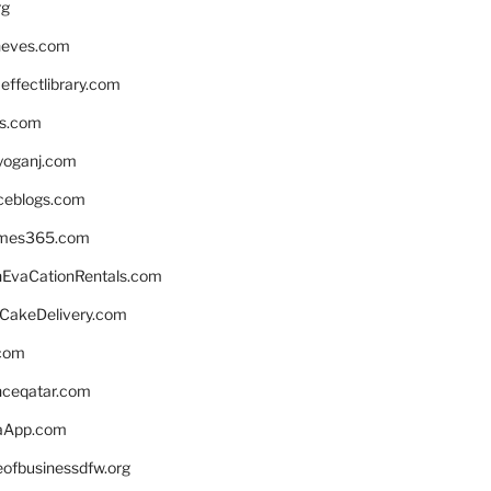
rg
neves.com
ffectlibrary.com
ns.com
yoganj.com
rceblogs.com
ames365.com
EvaCationRentals.com
rCakeDelivery.com
.com
enceqatar.com
aApp.com
eofbusinessdfw.org