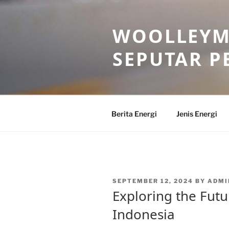
Skip
to
WOOLLEYM
content
SEPUTAR P
Berita Energi
Jenis Energi
POSTED
SEPTEMBER 12, 2024
BY
ADM
ON
Exploring the Futu
Indonesia