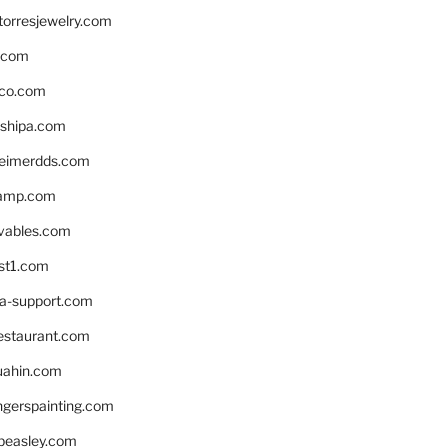
torresjewelry.com
s.com
ico.com
shipa.com
eimerdds.com
camp.com
ivables.com
st1.com
la-support.com
estaurant.com
uahin.com
erspainting.com
beasley.com