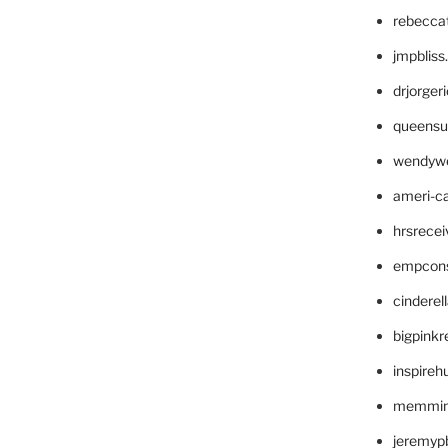
rebecca
jmpblis
drjorger
queensu
wendyw
ameri-
hrsrece
empcon
cinderel
bigpinkr
inspireh
memming
jeremyp