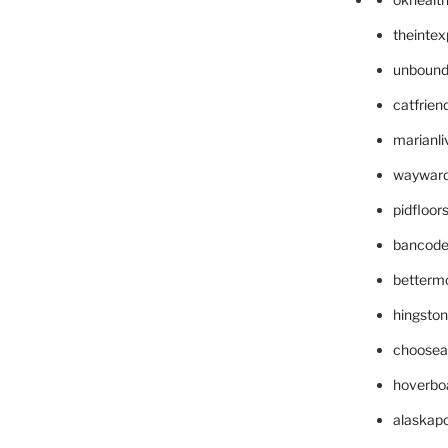
theinte
unbound
catfrien
marianli
wayward
pidfloo
bancode
betterm
hingsto
choosea
hoverbo
alaskapo