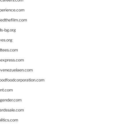
xperience.com
edthefilm.com
ds-bg.org
ves.org
tees.com
rsexpress.com
venezuelaen.com
oodfoodcorporation.com
nnt.com
gender.com
ardssale.com
litics.com