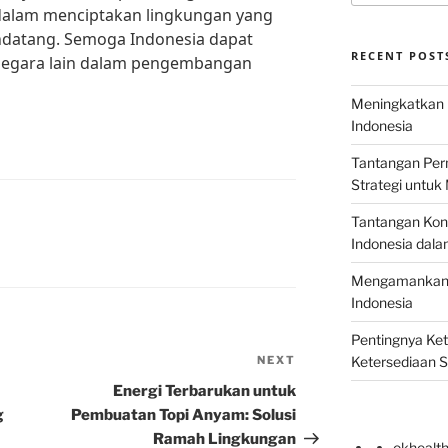
 dalam menciptakan lingkungan yang
endatang. Semoga Indonesia dapat
RECENT POST
negara lain dalam pengembangan
Meningkatkan E
Indonesia
Tantangan Perm
Strategi untu
Tantangan Kons
Indonesia dal
Mengamankan E
Indonesia
Pentingnya Ke
NEXT
Next
Ketersediaan 
Post
Energi Terbarukan untuk
g
Pembuatan Topi Anyam: Solusi
Ramah Lingkungan
okhealt