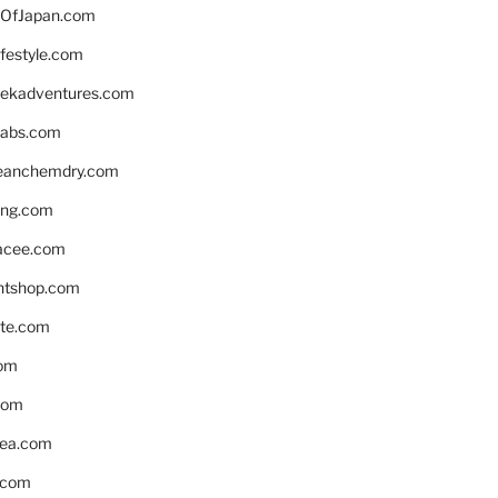
OfJapan.com
ifestyle.com
eekadventures.com
labs.com
leanchemdry.com
ing.com
acee.com
ntshop.com
te.com
om
com
ea.com
.com