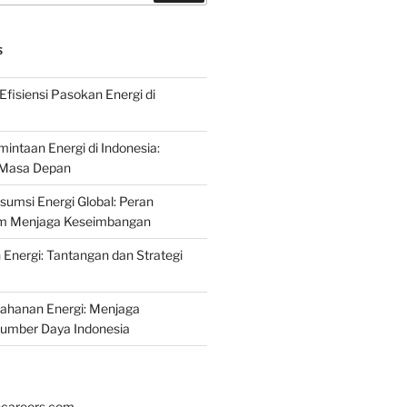
S
fisiensi Pasokan Energi di
intaan Energi di Indonesia:
k Masa Depan
umsi Energi Global: Peran
am Menjaga Keseimbangan
nergi: Tantangan dan Strategi
tahanan Energi: Menjaga
Sumber Daya Indonesia
hcareers.com