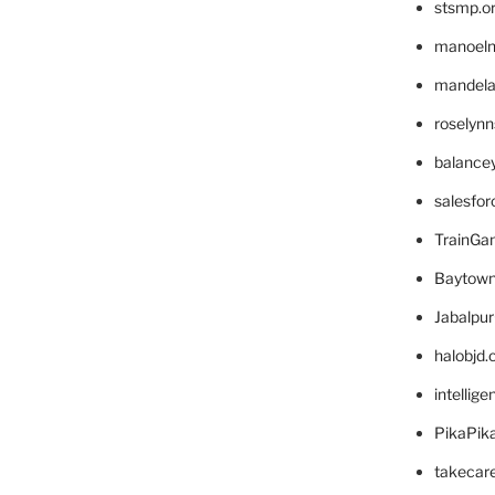
stsmp.o
manoel
mandelae
roselyn
balance
salesfo
TrainG
Baytown
Jabalpu
halobjd
intellig
PikaPik
takecar