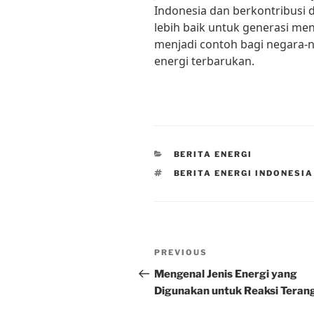
Indonesia dan berkontribusi
lebih baik untuk generasi m
menjadi contoh bagi negara-
energi terbarukan.
CATEGORIES
BERITA ENERGI
TAGS
BERITA ENERGI INDONESIA
Post
Previous
PREVIOUS
navigation
Post
Mengenal Jenis Energi yang
Digunakan untuk Reaksi Teran