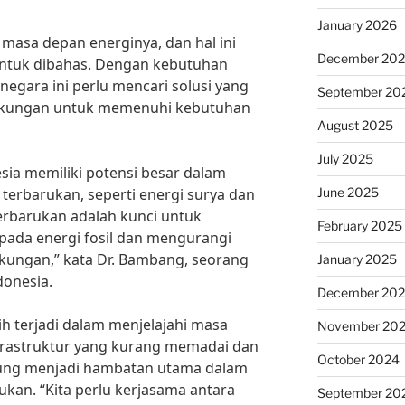
January 2026
 masa depan energinya, dan hal ini
December 20
untuk dibahas. Dengan kebutuhan
negara ini perlu mencari solusi yang
September 20
ngkungan untuk memenuhi kebutuhan
August 2025
July 2025
sia memiliki potensi besar dalam
June 2025
erbarukan, seperti energi surya dan
erbarukan adalah kunci untuk
February 2025
ada energi fosil dan mengurangi
kungan,” kata Dr. Bambang, seorang
January 2025
donesia.
December 20
 terjadi dalam menjelajahi masa
November 20
nfrastruktur yang kurang memadai dan
October 2024
ung menjadi hambatan utama dalam
an. “Kita perlu kerjasama antara
September 20