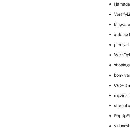
Hamada
VersifyL
kingscr
antaeus
purelyc
WishOp
shopleg
bonviva
CupPlan
mpzin.c
stcreal.
PopUpFl
valueml