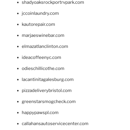
shadyoaksrockportrvpark.com
jccoinlaundry.com
kautorepair.com
marjaeswinebar.com
elmazatlanclinton.com
ideacoffeenyc.com
odieschillicothe.com
lacantinitagalesburg.com
pizzadeliverybristol.com
greenstarsmogcheck.com
happypawspl.com
callahansautoservicecenter.com