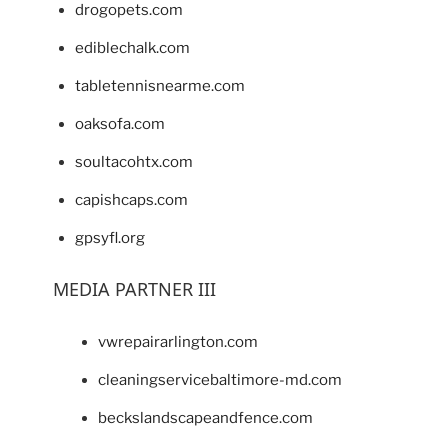
drogopets.com
ediblechalk.com
tabletennisnearme.com
oaksofa.com
soultacohtx.com
capishcaps.com
gpsyfl.org
MEDIA PARTNER III
vwrepairarlington.com
cleaningservicebaltimore-md.com
beckslandscapeandfence.com