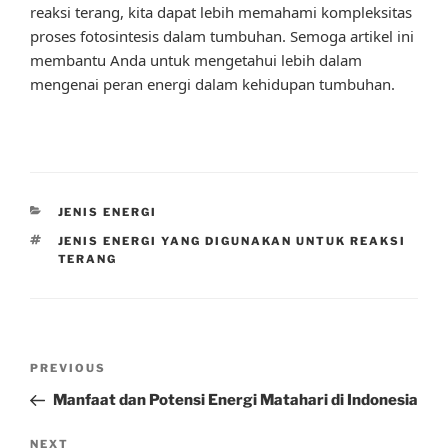
reaksi terang, kita dapat lebih memahami kompleksitas
proses fotosintesis dalam tumbuhan. Semoga artikel ini
membantu Anda untuk mengetahui lebih dalam
mengenai peran energi dalam kehidupan tumbuhan.
CATEGORIES
JENIS ENERGI
TAGS
JENIS ENERGI YANG DIGUNAKAN UNTUK REAKSI
TERANG
Post
Previous
PREVIOUS
navigation
Post
Manfaat dan Potensi Energi Matahari di Indonesia
Next
NEXT