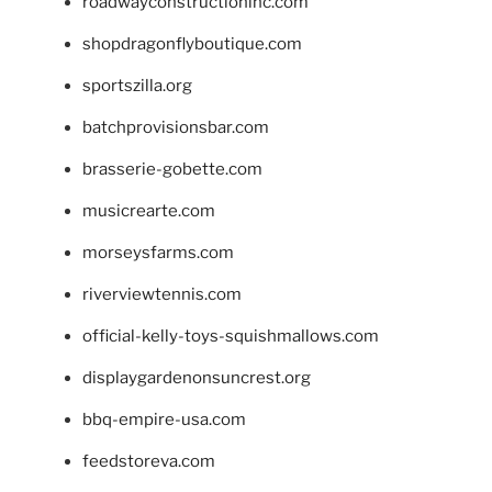
roadwayconstructioninc.com
shopdragonflyboutique.com
sportszilla.org
batchprovisionsbar.com
brasserie-gobette.com
musicrearte.com
morseysfarms.com
riverviewtennis.com
official-kelly-toys-squishmallows.com
displaygardenonsuncrest.org
bbq-empire-usa.com
feedstoreva.com