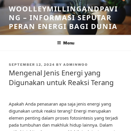
Skip
WOOLLEYMILLINGANDPAVI
to
NG – INFORMASI SEPUTAR
content
PERAN ENERGI BAGI DUNIA
Menu
POSTED
SEPTEMBER 12, 2024
BY
ADMINWOO
ON
Mengenal Jenis Energi yang
Digunakan untuk Reaksi Terang
Apakah Anda penasaran apa saja jenis energi yang
digunakan untuk reaksi terang? Energi merupakan
elemen penting dalam proses fotosintesis yang terjadi
pada tumbuhan dan makhluk hidup lainnya. Dalam