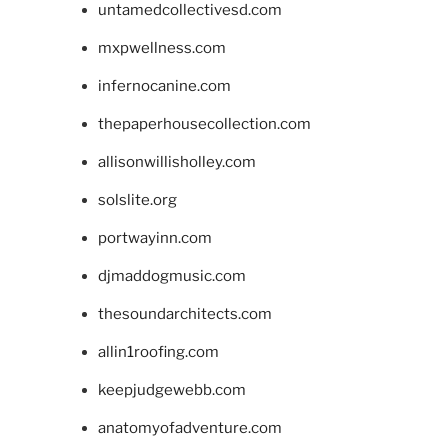
untamedcollectivesd.com
mxpwellness.com
infernocanine.com
thepaperhousecollection.com
allisonwillisholley.com
solslite.org
portwayinn.com
djmaddogmusic.com
thesoundarchitects.com
allin1roofing.com
keepjudgewebb.com
anatomyofadventure.com