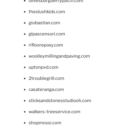
olivesburgberrypatch.com
theslushkids.com
giobastian.com
glpascensori.com
rifloorepoxy.com
woolleymillingandpaving.com
uptonpvd.com
2troublegrill.com
casateranga.com
sticksandstonesstudiooh.com
walkers-treeservice.com
shopmossi.com