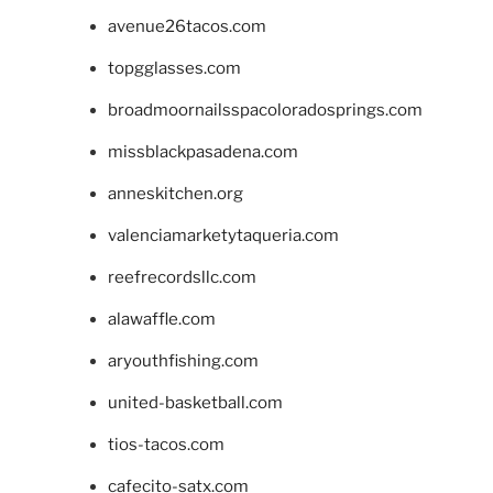
avenue26tacos.com
topgglasses.com
broadmoornailsspacoloradosprings.com
missblackpasadena.com
anneskitchen.org
valenciamarketytaqueria.com
reefrecordsllc.com
alawaffle.com
aryouthfishing.com
united-basketball.com
tios-tacos.com
cafecito-satx.com