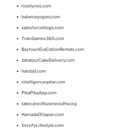
roselynns.com
balanceyoganj.com
salesforceblogs.com
TrainGames365.com
BaytownEvaCationRentals.com
JabalpurCakeDelivery.com
halobjd.com
intelligenceqatar.com
PikaPikaApp.com
takecareofbusinessdfw.org
HamadaOfJapan.com
VersifyLifestyle.com