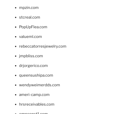
mpzin.com
stcreal.com
PopUpFlea.com
valueml.com
rebeccatorresjewelry.com
jmpbliss.com
drjorgerico.com
queensushipa.com
wendyweimerdds.com
ameri-camp.com
hrsreceivables.com
empconst1.com