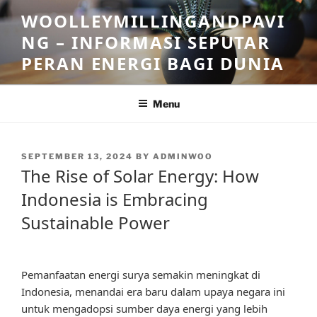
Skip
WOOLLEYMILLINGANDPAVI
to
NG – INFORMASI SEPUTAR
content
PERAN ENERGI BAGI DUNIA
Menu
POSTED
SEPTEMBER 13, 2024
BY
ADMINWOO
ON
The Rise of Solar Energy: How
Indonesia is Embracing
Sustainable Power
Pemanfaatan energi surya semakin meningkat di
Indonesia, menandai era baru dalam upaya negara ini
untuk mengadopsi sumber daya energi yang lebih