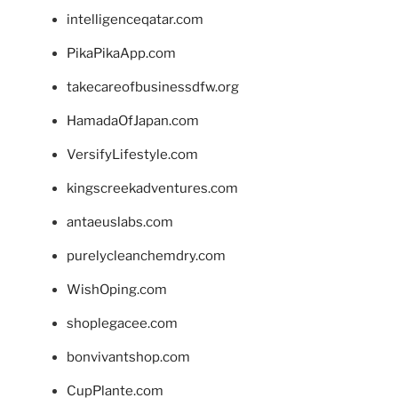
intelligenceqatar.com
PikaPikaApp.com
takecareofbusinessdfw.org
HamadaOfJapan.com
VersifyLifestyle.com
kingscreekadventures.com
antaeuslabs.com
purelycleanchemdry.com
WishOping.com
shoplegacee.com
bonvivantshop.com
CupPlante.com