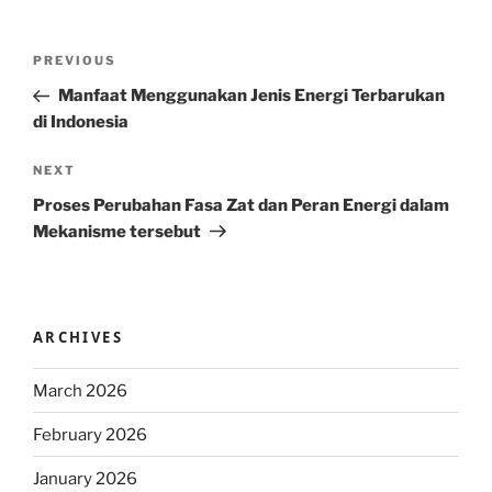
Post
Previous
PREVIOUS
navigation
Post
Manfaat Menggunakan Jenis Energi Terbarukan
di Indonesia
Next
NEXT
Post
Proses Perubahan Fasa Zat dan Peran Energi dalam
Mekanisme tersebut
ARCHIVES
March 2026
February 2026
January 2026