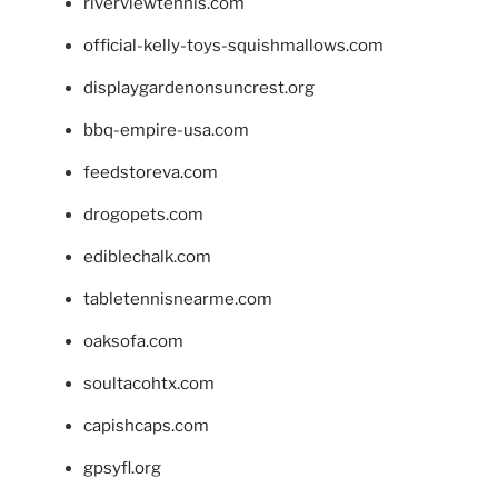
riverviewtennis.com
official-kelly-toys-squishmallows.com
displaygardenonsuncrest.org
bbq-empire-usa.com
feedstoreva.com
drogopets.com
ediblechalk.com
tabletennisnearme.com
oaksofa.com
soultacohtx.com
capishcaps.com
gpsyfl.org