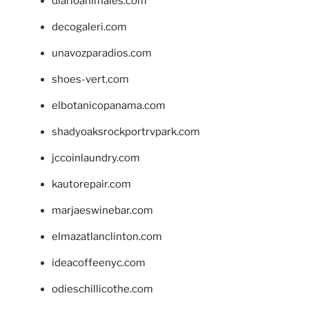
diarioanimales.com
decogaleri.com
unavozparadios.com
shoes-vert.com
elbotanicopanama.com
shadyoaksrockportrvpark.com
jccoinlaundry.com
kautorepair.com
marjaeswinebar.com
elmazatlanclinton.com
ideacoffeenyc.com
odieschillicothe.com