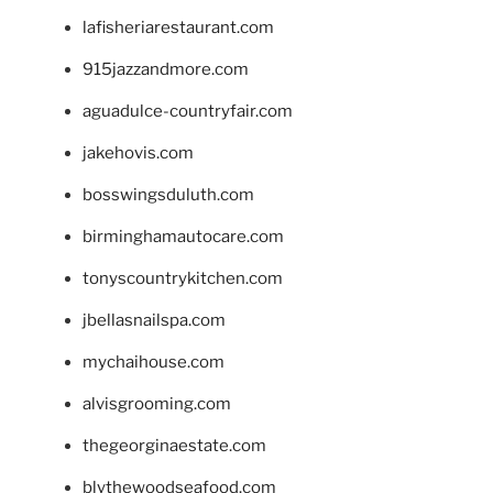
lafisheriarestaurant.com
915jazzandmore.com
aguadulce-countryfair.com
jakehovis.com
bosswingsduluth.com
birminghamautocare.com
tonyscountrykitchen.com
jbellasnailspa.com
mychaihouse.com
alvisgrooming.com
thegeorginaestate.com
blythewoodseafood.com