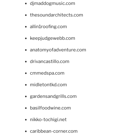
djmaddogmusic.com
thesoundarchitects.com
allin1roofing.com
keepjudgewebb.com
anatomyofadventure.com
drivancastillo.com
cmmedspa.com
midletontkd.com
gardensandgrills.com
basilfoodwine.com
nikko-tochigi.net
caribbean-corner.com