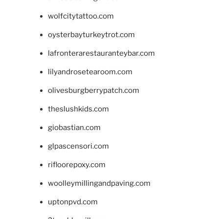
wolfcitytattoo.com
oysterbayturkeytrot.com
lafronterarestauranteybar.com
lilyandrosetearoom.com
olivesburgberrypatch.com
theslushkids.com
giobastian.com
glpascensori.com
rifloorepoxy.com
woolleymillingandpaving.com
uptonpvd.com