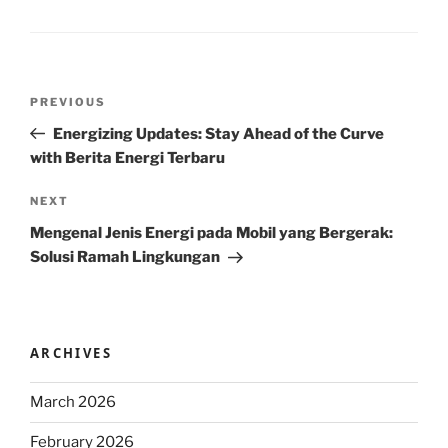
Post
Previous
PREVIOUS
navigation
Post
Energizing Updates: Stay Ahead of the Curve
with Berita Energi Terbaru
Next
NEXT
Post
Mengenal Jenis Energi pada Mobil yang Bergerak:
Solusi Ramah Lingkungan
ARCHIVES
March 2026
February 2026