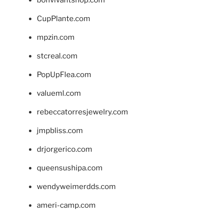
bonvivantshop.com
CupPlante.com
mpzin.com
stcreal.com
PopUpFlea.com
valueml.com
rebeccatorresjewelry.com
jmpbliss.com
drjorgerico.com
queensushipa.com
wendyweimerdds.com
ameri-camp.com