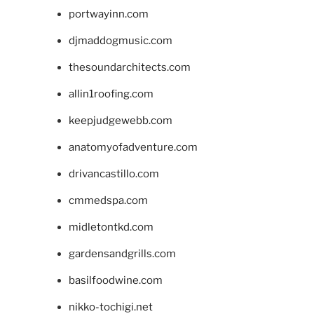
portwayinn.com
djmaddogmusic.com
thesoundarchitects.com
allin1roofing.com
keepjudgewebb.com
anatomyofadventure.com
drivancastillo.com
cmmedspa.com
midletontkd.com
gardensandgrills.com
basilfoodwine.com
nikko-tochigi.net