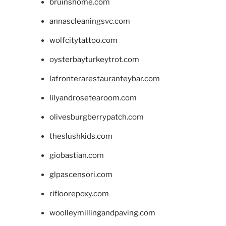
bruinshome.com
annascleaningsvc.com
wolfcitytattoo.com
oysterbayturkeytrot.com
lafronterarestauranteybar.com
lilyandrosetearoom.com
olivesburgberrypatch.com
theslushkids.com
giobastian.com
glpascensori.com
rifloorepoxy.com
woolleymillingandpaving.com