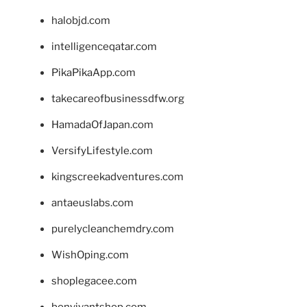
halobjd.com
intelligenceqatar.com
PikaPikaApp.com
takecareofbusinessdfw.org
HamadaOfJapan.com
VersifyLifestyle.com
kingscreekadventures.com
antaeuslabs.com
purelycleanchemdry.com
WishOping.com
shoplegacee.com