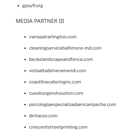
gpsyfl.org
MEDIA PARTNER III
vwrepairarlington.com
cleaningservicebaltimore-md.com
beckslandscapeandfence.com
vistaaltadelveramendi.com
coastlinecateringnc.com
cuesburgershouston.com
psicologiaespecializadaencampeche.com
dmtacos.com
crescentstreetprinting.com