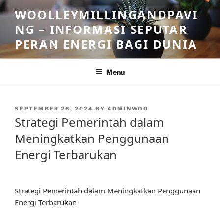
Skip
WOOLLEYMILLINGANDPAVI
to
NG – INFORMASI SEPUTAR
content
PERAN ENERGI BAGI DUNIA
Menu
POSTED
SEPTEMBER 26, 2024
BY
ADMINWOO
ON
Strategi Pemerintah dalam
Meningkatkan Penggunaan
Energi Terbarukan
Strategi Pemerintah dalam Meningkatkan Penggunaan
Energi Terbarukan