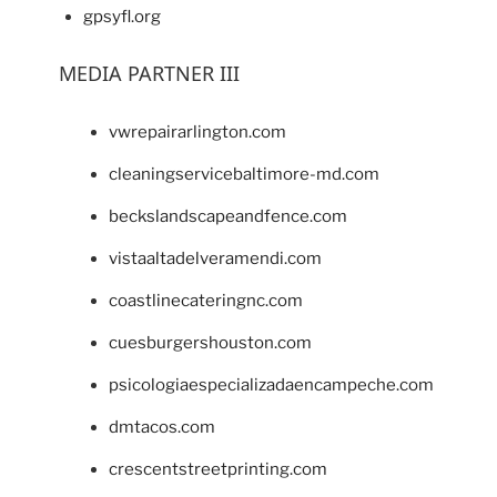
gpsyfl.org
MEDIA PARTNER III
vwrepairarlington.com
cleaningservicebaltimore-md.com
beckslandscapeandfence.com
vistaaltadelveramendi.com
coastlinecateringnc.com
cuesburgershouston.com
psicologiaespecializadaencampeche.com
dmtacos.com
crescentstreetprinting.com