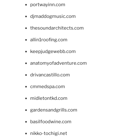
portwayinn.com
djmaddogmusic.com
thesoundarchitects.com
allin1roofing.com
keepjudgewebb.com
anatomyofadventure.com
drivancastillo.com
cmmedspa.com
midletontkd.com
gardensandgrills.com
basilfoodwine.com
nikko-tochigi.net