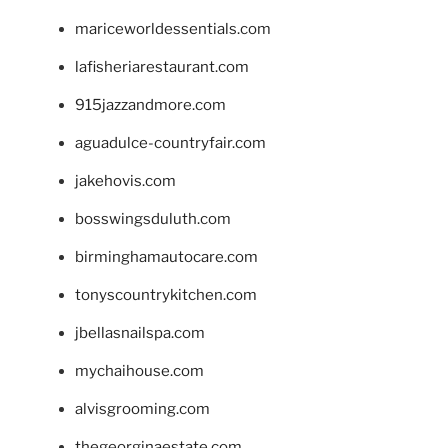
mariceworldessentials.com
lafisheriarestaurant.com
915jazzandmore.com
aguadulce-countryfair.com
jakehovis.com
bosswingsduluth.com
birminghamautocare.com
tonyscountrykitchen.com
jbellasnailspa.com
mychaihouse.com
alvisgrooming.com
thegeorginaestate.com