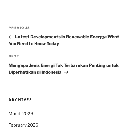
Post
Previous
PREVIOUS
navigation
Post
Latest Developments in Renewable Energy: What
You Need to Know Today
Next
NEXT
Post
Mengapa Jenis Energi Tak Terbarukan Penting untuk
Diperhatikan di Indonesia
ARCHIVES
March 2026
February 2026