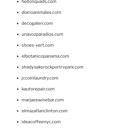
hellonquads.com
diarioanimales.com
decogaleri.com
unavozparadios.com
shoes-vert.com
elbotanicopanama.com
shadyoaksrockportrvpark.com
jccoinlaundry.com
kautorepair.com
marjaeswinebar.com
elmazatlanclinton.com
ideacoffeenyc.com