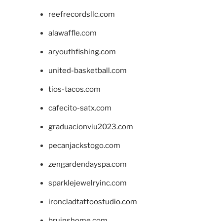
reefrecordsllc.com
alawaffle.com
aryouthfishing.com
united-basketball.com
tios-tacos.com
cafecito-satx.com
graduacionviu2023.com
pecanjackstogo.com
zengardendayspa.com
sparklejewelryinc.com
ironcladtattoostudio.com
bruinshome.com