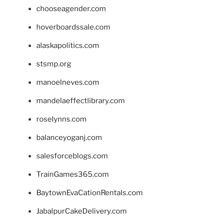
chooseagender.com
hoverboardssale.com
alaskapolitics.com
stsmp.org
manoelneves.com
mandelaeffectlibrary.com
roselynns.com
balanceyoganj.com
salesforceblogs.com
TrainGames365.com
BaytownEvaCationRentals.com
JabalpurCakeDelivery.com