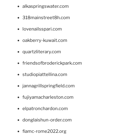
alkaspringswater.com
318mainstreet8h.com
lovenailsspari.com
oakberry-kuwait.com
quartzliterary.com
friendsofbroderickpark.com
studiopiattellina.com
jannagrillspringfield.com
fujiyamacharleston.com
elpatronchardon.com
donglaishun-order.com
fiamc-rome2022.org