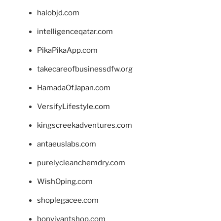
halobjd.com
intelligenceqatar.com
PikaPikaApp.com
takecareofbusinessdfw.org
HamadaOfJapan.com
VersifyLifestyle.com
kingscreekadventures.com
antaeuslabs.com
purelycleanchemdry.com
WishOping.com
shoplegacee.com
bonvivantshop.com