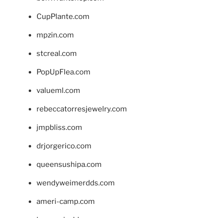
CupPlante.com
mpzin.com
stcreal.com
PopUpFlea.com
valueml.com
rebeccatorresjewelry.com
jmpbliss.com
drjorgerico.com
queensushipa.com
wendyweimerdds.com
ameri-camp.com