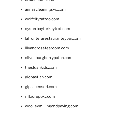
annascleaningsvc.com
wolfcitytattoo.com
oysterbayturkeytrot.com
lafronterarestauranteybar.com
lilyandrosetearoom.com
olivesburgberrypatch.com
theslushkids.com
giobastian.com
glpascensori.com
rifloorepoxy.com
woolleymillingandpaving.com