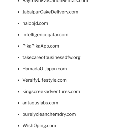
BaytownEvaCationRentals.com
JabalpurCakeDelivery.com
halobjd.com
intelligenceqatar.com
PikaPikaApp.com
takecareofbusinessdfw.org
HamadaOfJapan.com
VersifyLifestyle.com
kingscreekadventures.com
antaeuslabs.com
purelycleanchemdry.com
WishOping.com