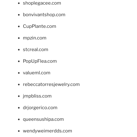
shoplegacee.com
bonvivantshop.com
CupPlante.com
mpzin.com
stcreal.com
PopUpFlea.com
valueml.com
rebeccatorresjewelry.com
jmpbliss.com
drjorgerico.com
queensushipa.com
wendyweimerdds.com