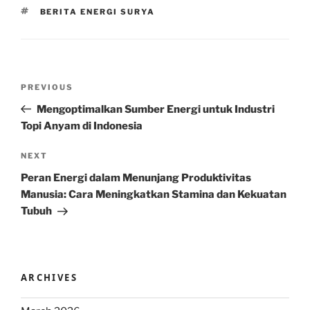
TAGS
BERITA ENERGI SURYA
Post
Previous
PREVIOUS
navigation
Post
Mengoptimalkan Sumber Energi untuk Industri
Topi Anyam di Indonesia
Next
NEXT
Post
Peran Energi dalam Menunjang Produktivitas
Manusia: Cara Meningkatkan Stamina dan Kekuatan
Tubuh
ARCHIVES