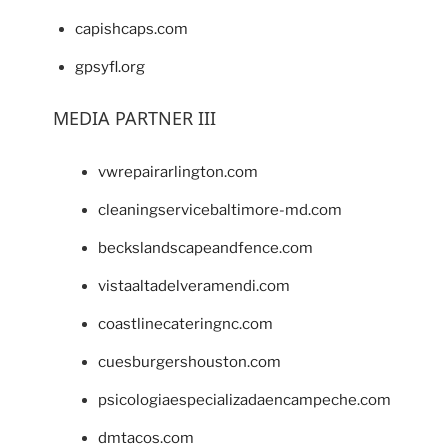
capishcaps.com
gpsyfl.org
MEDIA PARTNER III
vwrepairarlington.com
cleaningservicebaltimore-md.com
beckslandscapeandfence.com
vistaaltadelveramendi.com
coastlinecateringnc.com
cuesburgershouston.com
psicologiaespecializadaencampeche.com
dmtacos.com