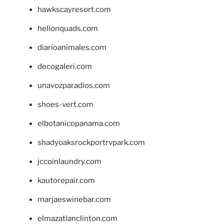
hawkscayresort.com
hellonquads.com
diarioanimales.com
decogaleri.com
unavozparadios.com
shoes-vert.com
elbotanicopanama.com
shadyoaksrockportrvpark.com
jccoinlaundry.com
kautorepair.com
marjaeswinebar.com
elmazatlanclinton.com