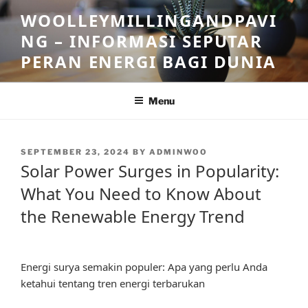
Skip
WOOLLEYMILLINGANDPAVI
to
NG – INFORMASI SEPUTAR
content
PERAN ENERGI BAGI DUNIA
Menu
POSTED
SEPTEMBER 23, 2024
BY
ADMINWOO
ON
Solar Power Surges in Popularity:
What You Need to Know About
the Renewable Energy Trend
Energi surya semakin populer: Apa yang perlu Anda
ketahui tentang tren energi terbarukan