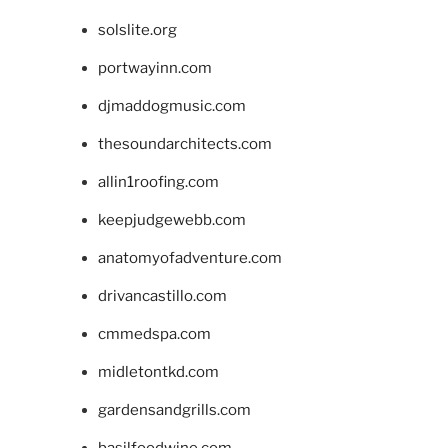
solslite.org
portwayinn.com
djmaddogmusic.com
thesoundarchitects.com
allin1roofing.com
keepjudgewebb.com
anatomyofadventure.com
drivancastillo.com
cmmedspa.com
midletontkd.com
gardensandgrills.com
basilfoodwine.com