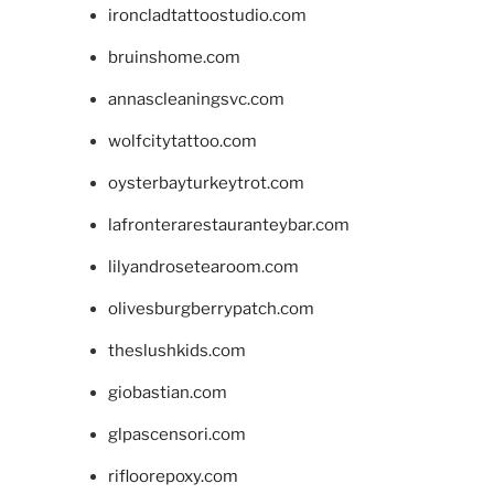
ironcladtattoostudio.com
bruinshome.com
annascleaningsvc.com
wolfcitytattoo.com
oysterbayturkeytrot.com
lafronterarestauranteybar.com
lilyandrosetearoom.com
olivesburgberrypatch.com
theslushkids.com
giobastian.com
glpascensori.com
rifloorepoxy.com