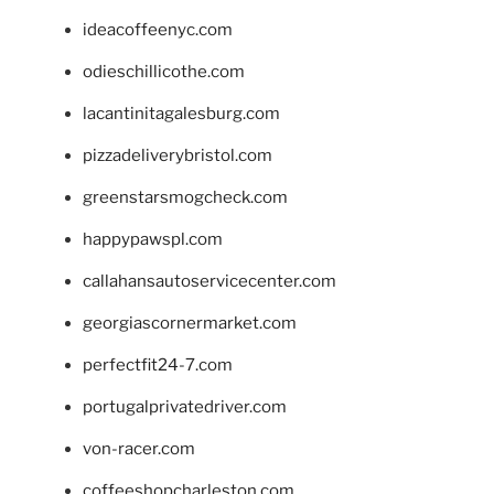
ideacoffeenyc.com
odieschillicothe.com
lacantinitagalesburg.com
pizzadeliverybristol.com
greenstarsmogcheck.com
happypawspl.com
callahansautoservicecenter.com
georgiascornermarket.com
perfectfit24-7.com
portugalprivatedriver.com
von-racer.com
coffeeshopcharleston.com