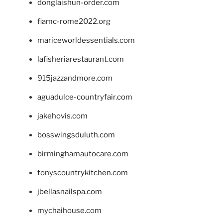
donglaishun-order.com
fiamc-rome2022.org
mariceworldessentials.com
lafisheriarestaurant.com
915jazzandmore.com
aguadulce-countryfair.com
jakehovis.com
bosswingsduluth.com
birminghamautocare.com
tonyscountrykitchen.com
jbellasnailspa.com
mychaihouse.com