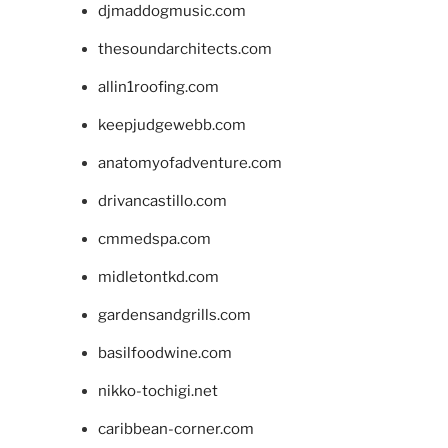
djmaddogmusic.com
thesoundarchitects.com
allin1roofing.com
keepjudgewebb.com
anatomyofadventure.com
drivancastillo.com
cmmedspa.com
midletontkd.com
gardensandgrills.com
basilfoodwine.com
nikko-tochigi.net
caribbean-corner.com