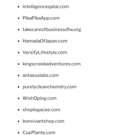
intelligenceqatar.com
PikaPikaApp.com
takecareofbusinessdfw.org
HamadaOfJapan.com
VersifyLifestyle.com
kingscreekadventures.com
antaeuslabs.com
purelycleanchemdry.com
WishOping.com
shoplegacee.com
bonvivantshop.com
CupPlante.com