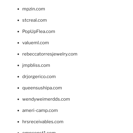
mpzin.com
stcreal.com
PopUpFlea.com
valueml.com
rebeccatorresjewelry.com
jmpbliss.com
drjorgerico.com
queensushipa.com
wendyweimerdds.com
ameri-camp.com
hrsreceivables.com
empconst1.com