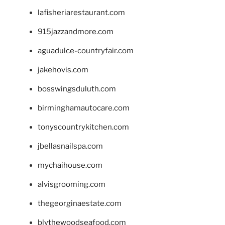
lafisheriarestaurant.com
915jazzandmore.com
aguadulce-countryfair.com
jakehovis.com
bosswingsduluth.com
birminghamautocare.com
tonyscountrykitchen.com
jbellasnailspa.com
mychaihouse.com
alvisgrooming.com
thegeorginaestate.com
blythewoodseafood.com