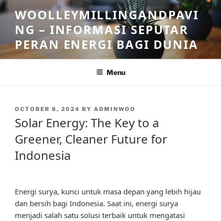
Skip
WOOLLEYMILLINGANDPAVI
to
NG – INFORMASI SEPUTAR
content
PERAN ENERGI BAGI DUNIA
Menu
POSTED
OCTOBER 8, 2024
BY
ADMINWOO
ON
Solar Energy: The Key to a
Greener, Cleaner Future for
Indonesia
Energi surya, kunci untuk masa depan yang lebih hijau
dan bersih bagi Indonesia. Saat ini, energi surya
menjadi salah satu solusi terbaik untuk mengatasi