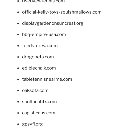
riverviewtennis.com
official-kelly-toys-squishmallows.com
displaygardenonsuncrest.org
bbq-empire-usa.com
feedstoreva.com
drogopets.com
ediblechalk.com
tabletennisnearme.com
oaksofa.com
soultacohtx.com
capishcaps.com
gpsyfl.org