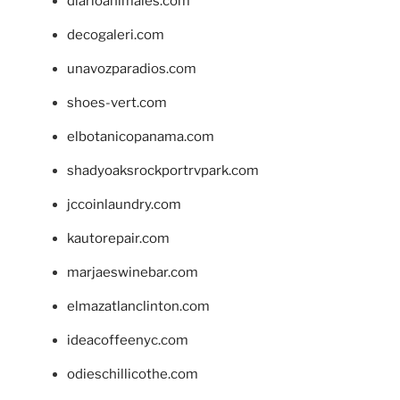
diarioanimales.com
decogaleri.com
unavozparadios.com
shoes-vert.com
elbotanicopanama.com
shadyoaksrockportrvpark.com
jccoinlaundry.com
kautorepair.com
marjaeswinebar.com
elmazatlanclinton.com
ideacoffeenyc.com
odieschillicothe.com