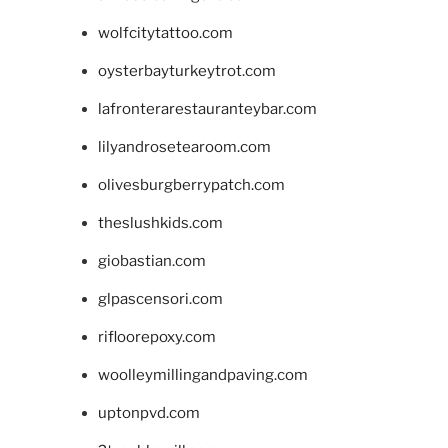
wolfcitytattoo.com
oysterbayturkeytrot.com
lafronterarestauranteybar.com
lilyandrosetearoom.com
olivesburgberrypatch.com
theslushkids.com
giobastian.com
glpascensori.com
rifloorepoxy.com
woolleymillingandpaving.com
uptonpvd.com