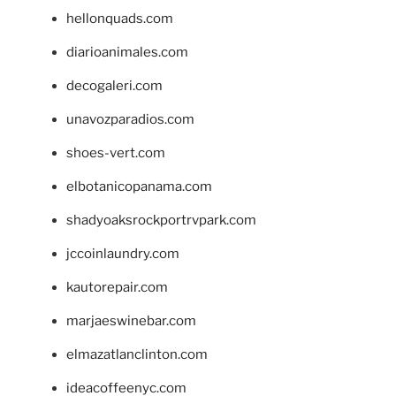
hellonquads.com
diarioanimales.com
decogaleri.com
unavozparadios.com
shoes-vert.com
elbotanicopanama.com
shadyoaksrockportrvpark.com
jccoinlaundry.com
kautorepair.com
marjaeswinebar.com
elmazatlanclinton.com
ideacoffeenyc.com