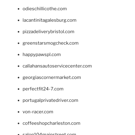
odieschillicothe.com
lacantinitagalesburg.com
pizzadeliverybristol.com
greenstarsmogcheck.com
happypawspl.com
callahansautoservicecenter.com
georgiascornermarket.com
perfectfit24-7.com
portugalprivatedriver.com
von-racer.com
coffeeshopcharleston.com
salon104mainstreet.com