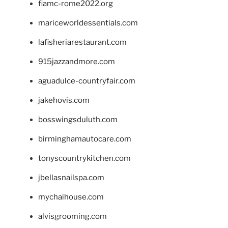
fiamc-rome2022.org
mariceworldessentials.com
lafisheriarestaurant.com
915jazzandmore.com
aguadulce-countryfair.com
jakehovis.com
bosswingsduluth.com
birminghamautocare.com
tonyscountrykitchen.com
jbellasnailspa.com
mychaihouse.com
alvisgrooming.com