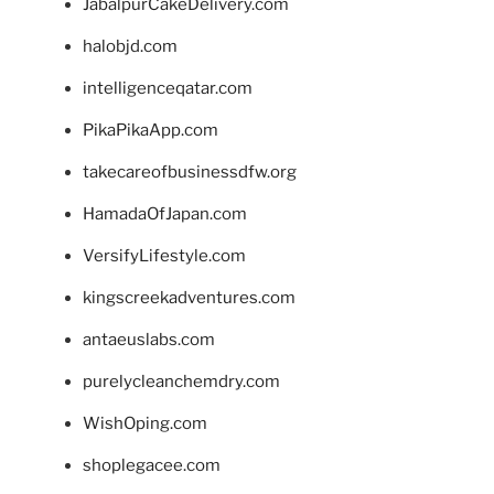
JabalpurCakeDelivery.com
halobjd.com
intelligenceqatar.com
PikaPikaApp.com
takecareofbusinessdfw.org
HamadaOfJapan.com
VersifyLifestyle.com
kingscreekadventures.com
antaeuslabs.com
purelycleanchemdry.com
WishOping.com
shoplegacee.com