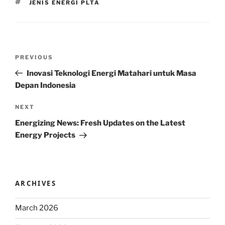
TAGS
JENIS ENERGI PLTA
Post
Previous
PREVIOUS
navigation
Post
Inovasi Teknologi Energi Matahari untuk Masa
Depan Indonesia
Next
NEXT
Post
Energizing News: Fresh Updates on the Latest
Energy Projects
ARCHIVES
March 2026