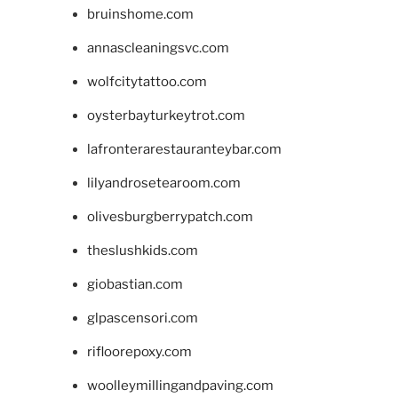
bruinshome.com
annascleaningsvc.com
wolfcitytattoo.com
oysterbayturkeytrot.com
lafronterarestauranteybar.com
lilyandrosetearoom.com
olivesburgberrypatch.com
theslushkids.com
giobastian.com
glpascensori.com
rifloorepoxy.com
woolleymillingandpaving.com