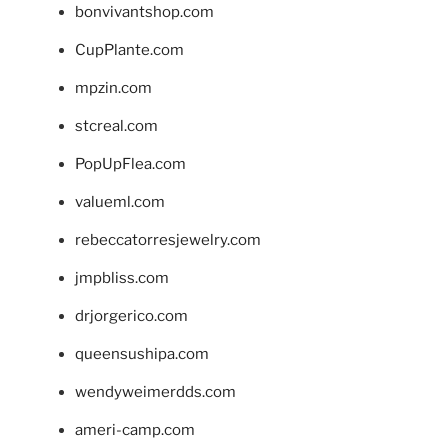
bonvivantshop.com
CupPlante.com
mpzin.com
stcreal.com
PopUpFlea.com
valueml.com
rebeccatorresjewelry.com
jmpbliss.com
drjorgerico.com
queensushipa.com
wendyweimerdds.com
ameri-camp.com