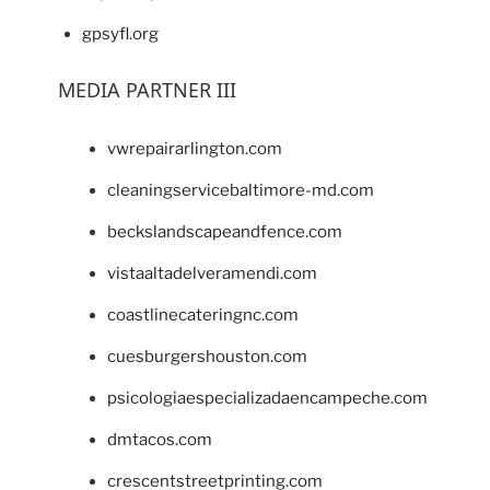
gpsyfl.org
MEDIA PARTNER III
vwrepairarlington.com
cleaningservicebaltimore-md.com
beckslandscapeandfence.com
vistaaltadelveramendi.com
coastlinecateringnc.com
cuesburgershouston.com
psicologiaespecializadaencampeche.com
dmtacos.com
crescentstreetprinting.com