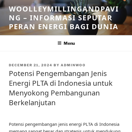
Skip
WOOLLEYMILLINGANDPAVI
to
NG – INFORMASI SEPUTAR
content
PERAN ENERGI BAGI DUNIA
Menu
POSTED
DECEMBER 21, 2024
BY
ADMINWOO
ON
Potensi Pengembangan Jenis
Energi PLTA di Indonesia untuk
Menyokong Pembangunan
Berkelanjutan
Potensi pengembangan jenis energi PLTA di Indonesia
memang sangat besar dan strategis untuk mendukung