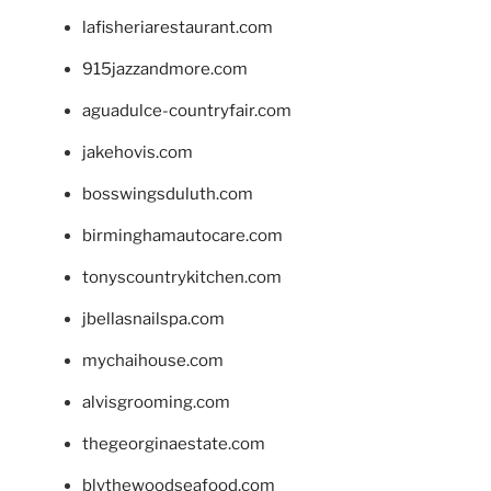
lafisheriarestaurant.com
915jazzandmore.com
aguadulce-countryfair.com
jakehovis.com
bosswingsduluth.com
birminghamautocare.com
tonyscountrykitchen.com
jbellasnailspa.com
mychaihouse.com
alvisgrooming.com
thegeorginaestate.com
blythewoodseafood.com