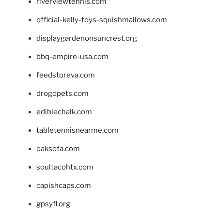
riverviewtennis.com
official-kelly-toys-squishmallows.com
displaygardenonsuncrest.org
bbq-empire-usa.com
feedstoreva.com
drogopets.com
ediblechalk.com
tabletennisnearme.com
oaksofa.com
soultacohtx.com
capishcaps.com
gpsyfl.org