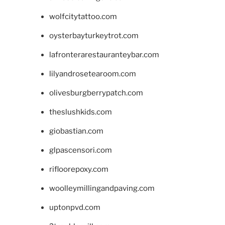
wolfcitytattoo.com
oysterbayturkeytrot.com
lafronterarestauranteybar.com
lilyandrosetearoom.com
olivesburgberrypatch.com
theslushkids.com
giobastian.com
glpascensori.com
rifloorepoxy.com
woolleymillingandpaving.com
uptonpvd.com