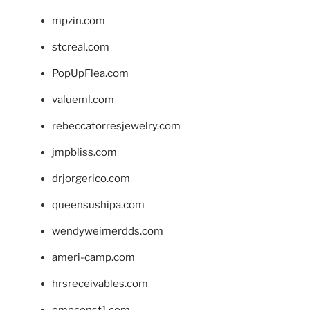
mpzin.com
stcreal.com
PopUpFlea.com
valueml.com
rebeccatorresjewelry.com
jmpbliss.com
drjorgerico.com
queensushipa.com
wendyweimerdds.com
ameri-camp.com
hrsreceivables.com
empconst1.com