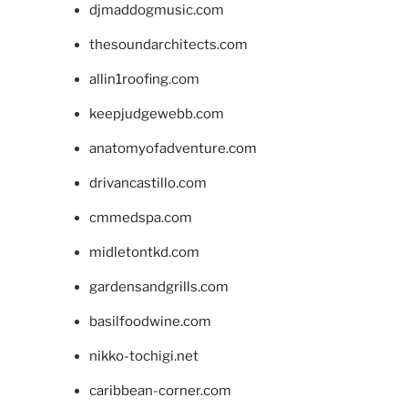
djmaddogmusic.com
thesoundarchitects.com
allin1roofing.com
keepjudgewebb.com
anatomyofadventure.com
drivancastillo.com
cmmedspa.com
midletontkd.com
gardensandgrills.com
basilfoodwine.com
nikko-tochigi.net
caribbean-corner.com