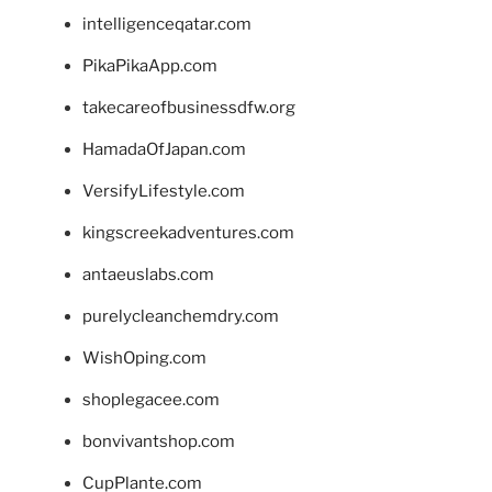
intelligenceqatar.com
PikaPikaApp.com
takecareofbusinessdfw.org
HamadaOfJapan.com
VersifyLifestyle.com
kingscreekadventures.com
antaeuslabs.com
purelycleanchemdry.com
WishOping.com
shoplegacee.com
bonvivantshop.com
CupPlante.com