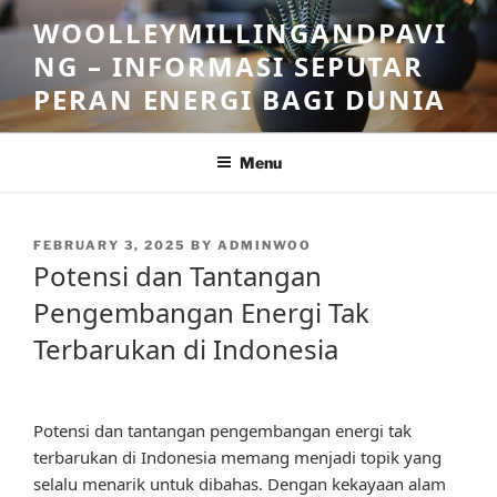
Skip
WOOLLEYMILLINGANDPAVI
to
NG – INFORMASI SEPUTAR
content
PERAN ENERGI BAGI DUNIA
Menu
POSTED
FEBRUARY 3, 2025
BY
ADMINWOO
ON
Potensi dan Tantangan
Pengembangan Energi Tak
Terbarukan di Indonesia
Potensi dan tantangan pengembangan energi tak
terbarukan di Indonesia memang menjadi topik yang
selalu menarik untuk dibahas. Dengan kekayaan alam