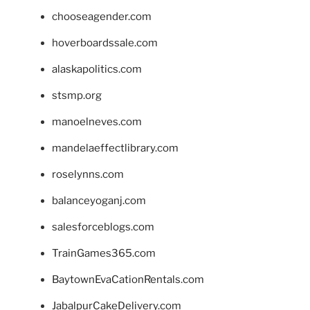
chooseagender.com
hoverboardssale.com
alaskapolitics.com
stsmp.org
manoelneves.com
mandelaeffectlibrary.com
roselynns.com
balanceyoganj.com
salesforceblogs.com
TrainGames365.com
BaytownEvaCationRentals.com
JabalpurCakeDelivery.com