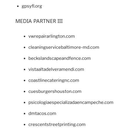
gpsyfl.org
MEDIA PARTNER III
vwrepairarlington.com
cleaningservicebaltimore-md.com
beckslandscapeandfence.com
vistaaltadelveramendi.com
coastlinecateringnc.com
cuesburgershouston.com
psicologiaespecializadaencampeche.com
dmtacos.com
crescentstreetprinting.com