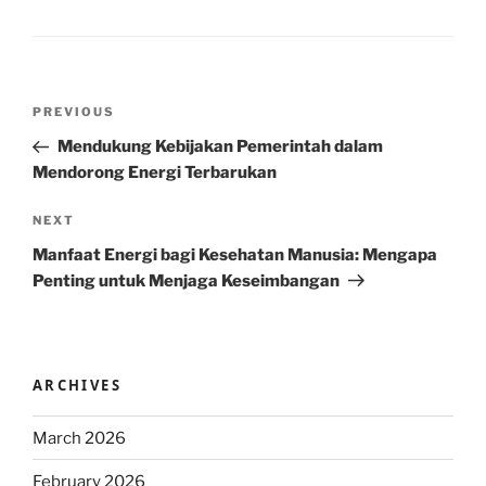
Post
Previous
PREVIOUS
navigation
Post
Mendukung Kebijakan Pemerintah dalam
Mendorong Energi Terbarukan
Next
NEXT
Post
Manfaat Energi bagi Kesehatan Manusia: Mengapa
Penting untuk Menjaga Keseimbangan
ARCHIVES
March 2026
February 2026