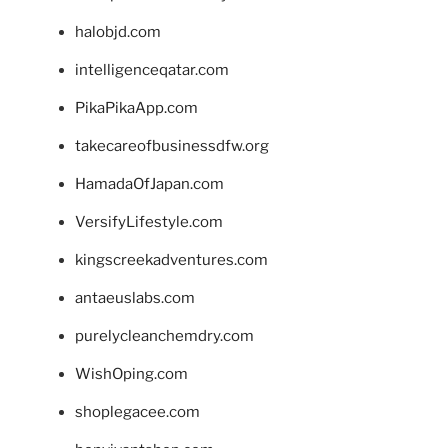
halobjd.com
intelligenceqatar.com
PikaPikaApp.com
takecareofbusinessdfw.org
HamadaOfJapan.com
VersifyLifestyle.com
kingscreekadventures.com
antaeuslabs.com
purelycleanchemdry.com
WishOping.com
shoplegacee.com