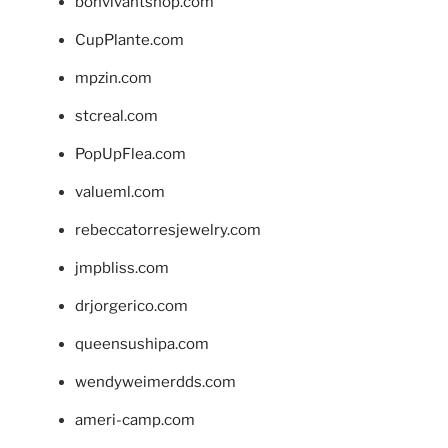
bonvivantshop.com
CupPlante.com
mpzin.com
stcreal.com
PopUpFlea.com
valueml.com
rebeccatorresjewelry.com
jmpbliss.com
drjorgerico.com
queensushipa.com
wendyweimerdds.com
ameri-camp.com