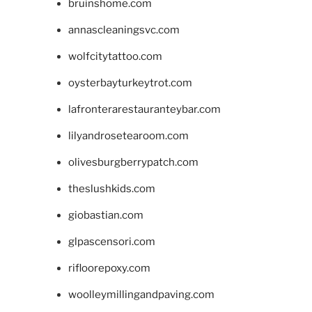
bruinshome.com
annascleaningsvc.com
wolfcitytattoo.com
oysterbayturkeytrot.com
lafronterarestauranteybar.com
lilyandrosetearoom.com
olivesburgberrypatch.com
theslushkids.com
giobastian.com
glpascensori.com
rifloorepoxy.com
woolleymillingandpaving.com