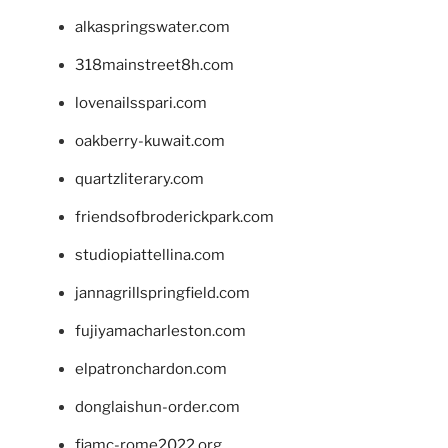
alkaspringswater.com
318mainstreet8h.com
lovenailsspari.com
oakberry-kuwait.com
quartzliterary.com
friendsofbroderickpark.com
studiopiattellina.com
jannagrillspringfield.com
fujiyamacharleston.com
elpatronchardon.com
donglaishun-order.com
fiamc-rome2022.org