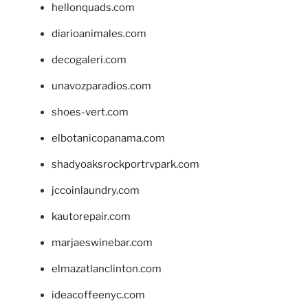
hellonquads.com
diarioanimales.com
decogaleri.com
unavozparadios.com
shoes-vert.com
elbotanicopanama.com
shadyoaksrockportrvpark.com
jccoinlaundry.com
kautorepair.com
marjaeswinebar.com
elmazatlanclinton.com
ideacoffeenyc.com