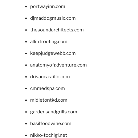
portwayinn.com
djmaddogmusic.com
thesoundarchitects.com
allin1roofing.com
keepjudgewebb.com
anatomyofadventure.com
drivancastillo.com
cmmedspa.com
midletontkd.com
gardensandgrills.com
basilfoodwine.com
nikko-tochigi.net