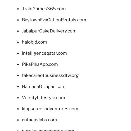
TrainGames365.com
BaytownEvaCationRentals.com
JabalpurCakeDelivery.com
halobjd.com
intelligenceqatar.com
PikaPikaApp.com
takecareofbusinessdfw.org
HamadaOfJapan.com
VersifyLifestyle.com
kingscreekadventures.com
antaeuslabs.com
purelycleanchemdry.com