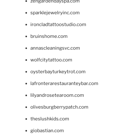
zengardendayspa.com
sparklejewelryinc.com
ironcladtattoostudio.com
bruinshome.com
annascleaningsvc.com
wolfcitytattoo.com
oysterbayturkeytrot.com
lafronterarestauranteybar.com
lilyandrosetearoom.com
olivesburgberrypatch.com
theslushkids.com
giobastian.com