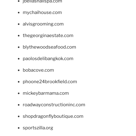
jbellasnailspa.com
mychaihouse.com
alvisgrooming.com
thegeorginaestate.com
blythewoodseafood.com
paolosdelibangkok.com
bobacove.com
phoone24brookfield.com
mickeybarmama.com
roadwayconstructioninc.com
shopdragonflyboutique.com
sportszilla.org