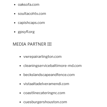
oaksofa.com
soultacohtx.com
capishcaps.com
gpsyfl.org
MEDIA PARTNER III
vwrepairarlington.com
cleaningservicebaltimore-md.com
beckslandscapeandfence.com
vistaaltadelveramendi.com
coastlinecateringnc.com
cuesburgershouston.com