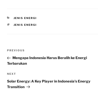
CATEGORIES
JENIS ENERGI
TAGS
JENIS ENERGI
Post
Previous
PREVIOUS
navigation
Post
Mengapa Indonesia Harus Beralih ke Energi
Terbarukan
Next
NEXT
Post
Solar Energy: A Key Player in Indonesia’s Energy
Transition