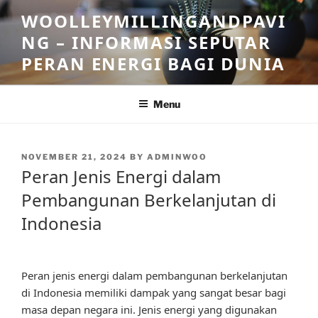
Skip
WOOLLEYMILLINGANDPAVI
to
NG – INFORMASI SEPUTAR
content
PERAN ENERGI BAGI DUNIA
Menu
POSTED
NOVEMBER 21, 2024
BY
ADMINWOO
ON
Peran Jenis Energi dalam
Pembangunan Berkelanjutan di
Indonesia
Peran jenis energi dalam pembangunan berkelanjutan
di Indonesia memiliki dampak yang sangat besar bagi
masa depan negara ini. Jenis energi yang digunakan