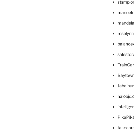
stsmp.o
manoel
mandelae
roselyn
balance
salesfo
TrainG
Baytown
Jabalpu
halobjd
intellig
PikaPik
takecar