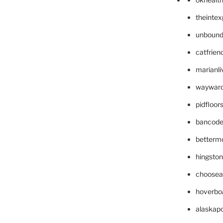
theinte
unbound
catfrien
marianli
wayward
pidfloo
bancode
betterm
hingsto
choosea
hoverbo
alaskapo