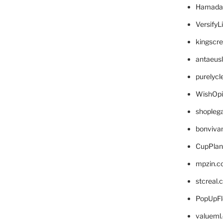
Hamada
VersifyL
kingscr
antaeus
purelyc
WishOp
shopleg
bonviva
CupPlan
mpzin.c
stcreal.
PopUpFl
valueml