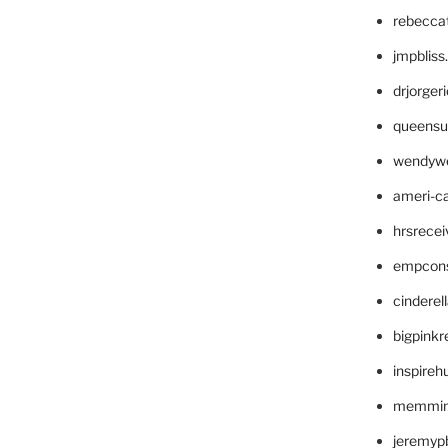
rebecca
jmpblis
drjorger
queensu
wendyw
ameri-
hrsrece
empcon
cinderel
bigpinkr
inspireh
memming
jeremyp