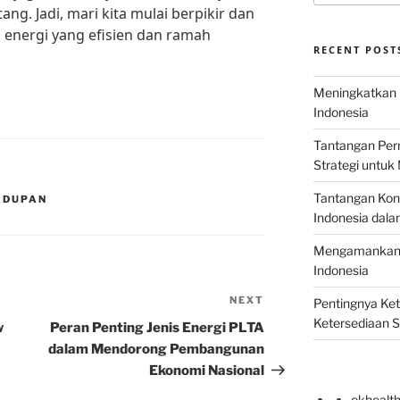
ng. Jadi, mari kita mulai berpikir dan
energi yang efisien dan ramah
RECENT POST
Meningkatkan E
Indonesia
Tantangan Perm
Strategi untu
Tantangan Kons
IDUPAN
Indonesia dal
Mengamankan E
Indonesia
NEXT
Next
Pentingnya Ke
Post
Ketersediaan 
w
Peran Penting Jenis Energi PLTA
dalam Mendorong Pembangunan
Ekonomi Nasional
okhealt