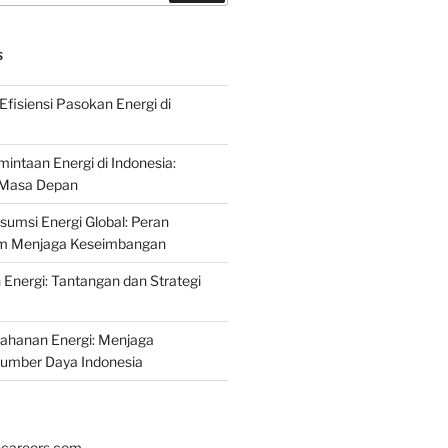
S
fisiensi Pasokan Energi di
intaan Energi di Indonesia:
k Masa Depan
umsi Energi Global: Peran
am Menjaga Keseimbangan
nergi: Tantangan dan Strategi
tahanan Energi: Menjaga
Sumber Daya Indonesia
hcareers.com