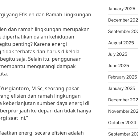
January 2026
gi yang Efisien dan Ramah Lingkungan
December 20
sien dan ramah lingkungan merupakan
September 20
k diperhatikan dalam kehidupan
August 2025
begitu penting? Karena energi
idak terbatas dan harus dikelola
July 2025
begitu saja. Selain itu, penggunaan
June 2025
kan membantu mengurangi dampak
ita.
February 2025
 Yusgiantoro, M.Sc, seorang pakar
January 2025
yang efisien dan ramah lingkungan
December 20
 keberlanjutan sumber daya energi di
berpikir jauh ke depan dan tidak hanya
November 20
i saat ini.”
October 2024
aatkan energi secara efisien adalah
September 20