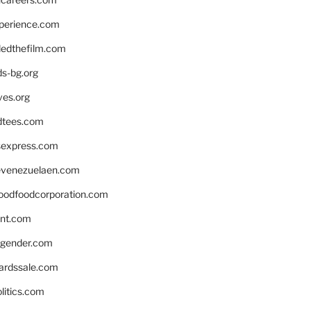
xperience.com
edthefilm.com
ds-bg.org
ves.org
tees.com
rsexpress.com
venezuelaen.com
oodfoodcorporation.com
nnt.com
gender.com
ardssale.com
litics.com