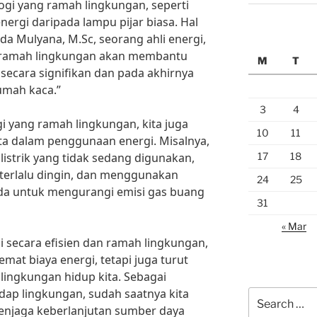
i yang ramah lingkungan, seperti
ergi daripada lampu pijar biasa. Hal
Rida Mulyana, M.Sc, seorang ahli energi,
 ramah lingkungan akan membantu
M
T
ecara signifikan dan pada akhirnya
umah kaca.”
3
4
 yang ramah lingkungan, kita juga
10
11
ta dalam penggunaan energi. Misalnya,
17
18
istrik yang tidak sedang digunakan,
terlalu dingin, dan menggunakan
24
25
eda untuk mengurangi emisi gas buang
31
« Mar
secara efisien dan ramah lingkungan,
mat biaya energi, tetapi juga turut
lingkungan hidup kita. Sebagai
dap lingkungan, sudah saatnya kita
Search
menjaga keberlanjutan sumber daya
for: