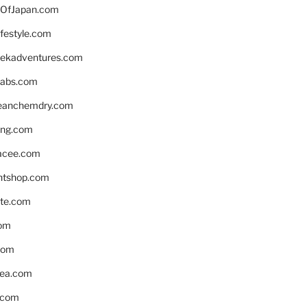
OfJapan.com
ifestyle.com
eekadventures.com
labs.com
leanchemdry.com
ing.com
acee.com
ntshop.com
te.com
om
com
ea.com
.com