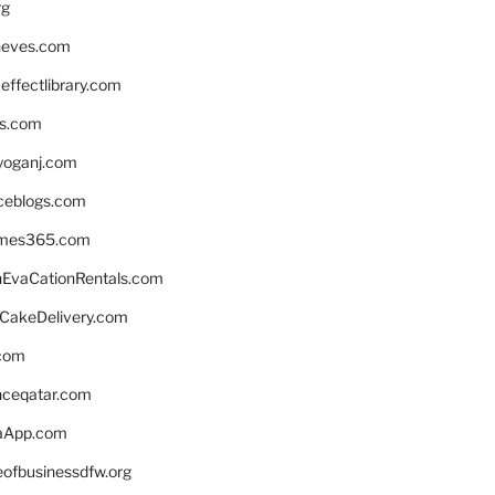
rg
neves.com
ffectlibrary.com
ns.com
yoganj.com
rceblogs.com
ames365.com
EvaCationRentals.com
rCakeDelivery.com
.com
enceqatar.com
aApp.com
eofbusinessdfw.org