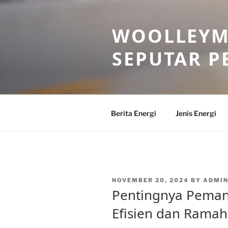
Skip
to
WOOLLEYM
content
SEPUTAR P
Berita Energi
Jenis Energi
POSTED
NOVEMBER 20, 2024
BY
ADMI
ON
Pentingnya Peman
Efisien dan Rama