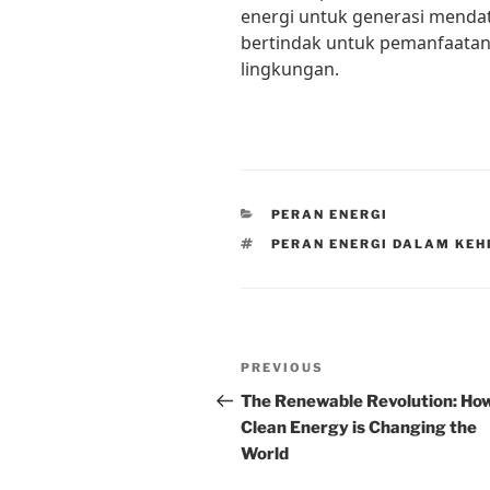
energi untuk generasi mendata
bertindak untuk pemanfaatan 
lingkungan.
CATEGORIES
PERAN ENERGI
TAGS
PERAN ENERGI DALAM KEH
Post
Previous
PREVIOUS
navigation
Post
The Renewable Revolution: Ho
Clean Energy is Changing the
World