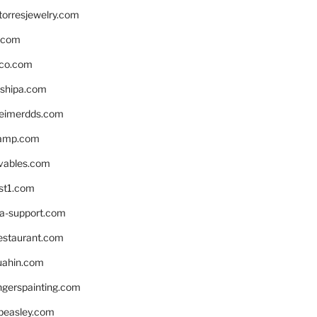
torresjewelry.com
s.com
ico.com
shipa.com
eimerdds.com
camp.com
ivables.com
st1.com
la-support.com
estaurant.com
uahin.com
erspainting.com
beasley.com