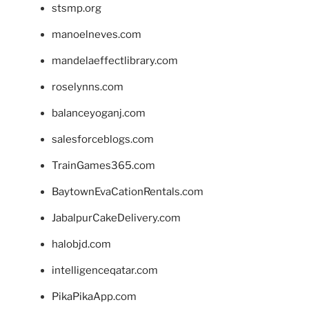
stsmp.org
manoelneves.com
mandelaeffectlibrary.com
roselynns.com
balanceyoganj.com
salesforceblogs.com
TrainGames365.com
BaytownEvaCationRentals.com
JabalpurCakeDelivery.com
halobjd.com
intelligenceqatar.com
PikaPikaApp.com