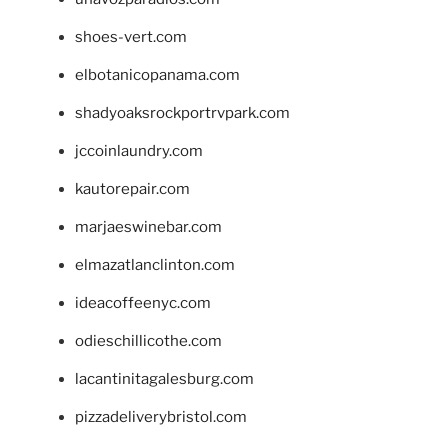
shoes-vert.com
elbotanicopanama.com
shadyoaksrockportrvpark.com
jccoinlaundry.com
kautorepair.com
marjaeswinebar.com
elmazatlanclinton.com
ideacoffeenyc.com
odieschillicothe.com
lacantinitagalesburg.com
pizzadeliverybristol.com