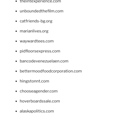
theintexperience.com
unboundedthefilm.com
catfriends-bg.org
marianlives.org
waywardtees.com
pidfloorsexpress.com
bancodevenezuelaen.com
bettermoodfoodcorporation.com
hingstonnt.com
chooseagender.com
hoverboardssale.com
alaskapolitics.com