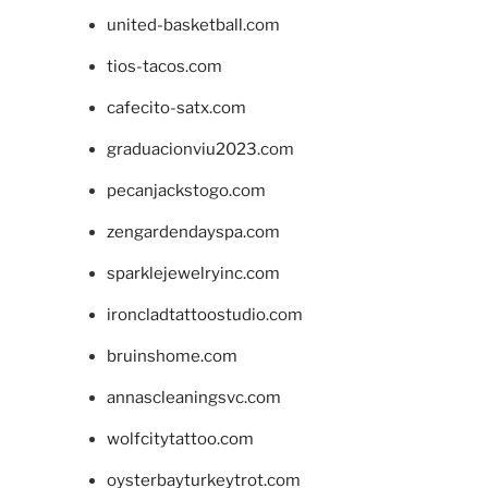
united-basketball.com
tios-tacos.com
cafecito-satx.com
graduacionviu2023.com
pecanjackstogo.com
zengardendayspa.com
sparklejewelryinc.com
ironcladtattoostudio.com
bruinshome.com
annascleaningsvc.com
wolfcitytattoo.com
oysterbayturkeytrot.com