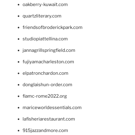
oakberry-kuwait.com
quartzliterary.com
friendsofbroderickpark.com
studiopiattellina.com
jannagrillspringfield.com
fujiyamacharleston.com
elpatronchardon.com
donglaishun-order.com
fiamc-rome2022.org
mariceworldessentials.com
lafisheriarestaurant.com
915jazzandmore.com