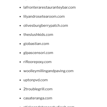
lafronterarestauranteybar.com
lilyandrosetearoom.com
olivesburgberrypatch.com
theslushkids.com
giobastian.com
glpascensori.com
rifloorepoxy.com
woolleymillingandpaving.com
uptonpvd.com
2troublegrill.com
casateranga.com