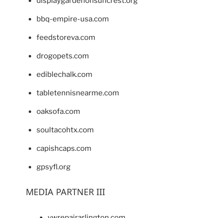
displaygardenonsuncrest.org
bbq-empire-usa.com
feedstoreva.com
drogopets.com
ediblechalk.com
tabletennisnearme.com
oaksofa.com
soultacohtx.com
capishcaps.com
gpsyfl.org
MEDIA PARTNER III
vwrepairarlington.com