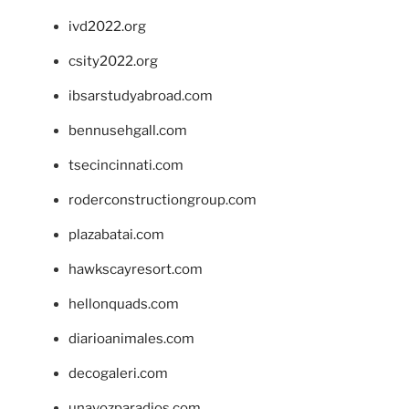
ivd2022.org
csity2022.org
ibsarstudyabroad.com
bennusehgall.com
tsecincinnati.com
roderconstructiongroup.com
plazabatai.com
hawkscayresort.com
hellonquads.com
diarioanimales.com
decogaleri.com
unavozparadios.com