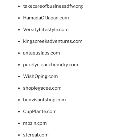
takecareofbusinessdfw.org
HamadaOfJapan.com
VersifyLifestyle.com
kingscreekadventures.com
antaeuslabs.com
purelycleanchemdry.com
WishOping.com
shoplegacee.com
bonvivantshop.com
CupPlante.com
mpzin.com
stcreal.com