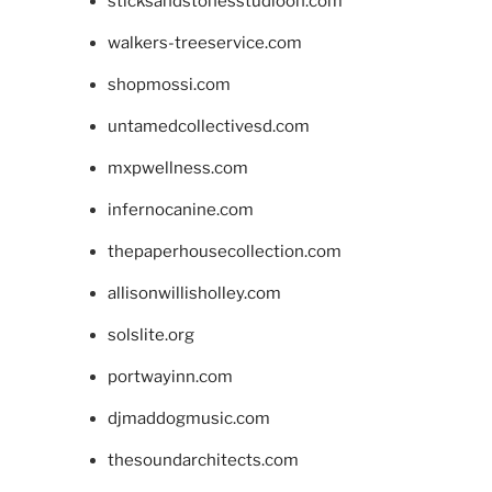
sticksandstonesstudiooh.com
walkers-treeservice.com
shopmossi.com
untamedcollectivesd.com
mxpwellness.com
infernocanine.com
thepaperhousecollection.com
allisonwillisholley.com
solslite.org
portwayinn.com
djmaddogmusic.com
thesoundarchitects.com