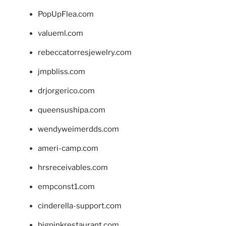
PopUpFlea.com
valueml.com
rebeccatorresjewelry.com
jmpbliss.com
drjorgerico.com
queensushipa.com
wendyweimerdds.com
ameri-camp.com
hrsreceivables.com
empconst1.com
cinderella-support.com
bigpinkrestaurant.com