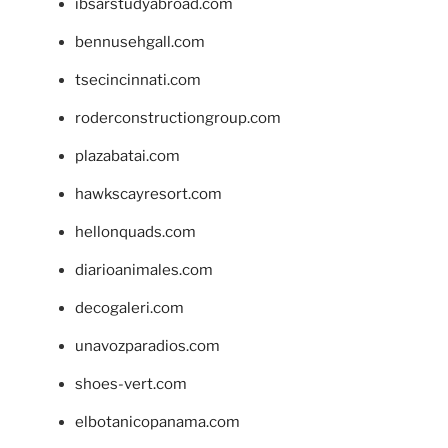
ibsarstudyabroad.com
bennusehgall.com
tsecincinnati.com
roderconstructiongroup.com
plazabatai.com
hawkscayresort.com
hellonquads.com
diarioanimales.com
decogaleri.com
unavozparadios.com
shoes-vert.com
elbotanicopanama.com