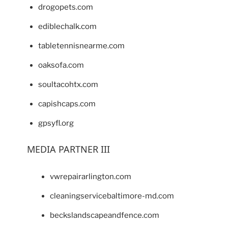
drogopets.com
ediblechalk.com
tabletennisnearme.com
oaksofa.com
soultacohtx.com
capishcaps.com
gpsyfl.org
MEDIA PARTNER III
vwrepairarlington.com
cleaningservicebaltimore-md.com
beckslandscapeandfence.com