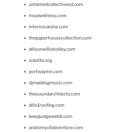
untamedcollectivesd.com
mxpwellness.com
infernocanine.com
thepaperhousecollection.com
allisonwillisholley.com
solslite.org
portwayinn.com
djmaddogmusic.com
thesoundarchitects.com
allin1roofing.com
keepjudgewebb.com
anatomyofadventure.com