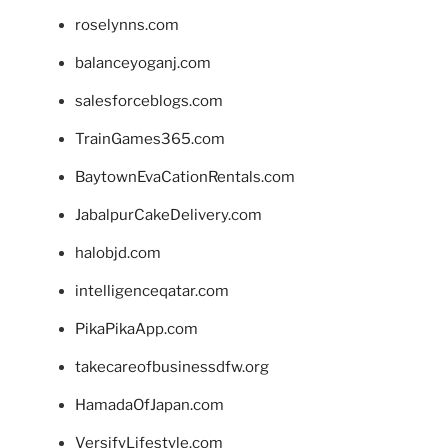
roselynns.com
balanceyoganj.com
salesforceblogs.com
TrainGames365.com
BaytownEvaCationRentals.com
JabalpurCakeDelivery.com
halobjd.com
intelligenceqatar.com
PikaPikaApp.com
takecareofbusinessdfw.org
HamadaOfJapan.com
VersifyLifestyle.com