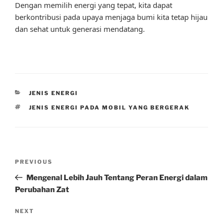
Dengan memilih energi yang tepat, kita dapat
berkontribusi pada upaya menjaga bumi kita tetap hijau
dan sehat untuk generasi mendatang.
CATEGORIES
JENIS ENERGI
TAGS
JENIS ENERGI PADA MOBIL YANG BERGERAK
Post
Previous
PREVIOUS
navigation
Post
Mengenal Lebih Jauh Tentang Peran Energi dalam
Perubahan Zat
Next
NEXT