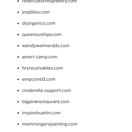
rebeccatorresjewelry.com
jmpbliss.com
drjorgerico.com
queensushipa.com
wendyweimerdds.com
ameri-camp.com
hrsreceivables.com
empconst1.com
cinderella-support.com
bigpinkrestaurant.com
inspirehuahin.com
memmingerspainting.com