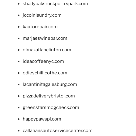
shadyoaksrockportrvpark.com
jccoinlaundry.com
kautorepair.com
marjaeswinebar.com
elmazatlanclinton.com
ideacoffeenyc.com
odieschillicothe.com
lacantinitagalesburg.com
pizzadeliverybristol.com
greenstarsmogcheck.com
happypawspl.com
callahansautoservicecenter.com