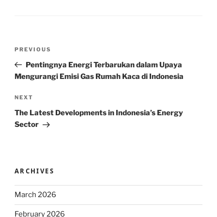
Post
Previous
PREVIOUS
navigation
Post
Pentingnya Energi Terbarukan dalam Upaya
Mengurangi Emisi Gas Rumah Kaca di Indonesia
Next
NEXT
Post
The Latest Developments in Indonesia’s Energy
Sector
ARCHIVES
March 2026
February 2026