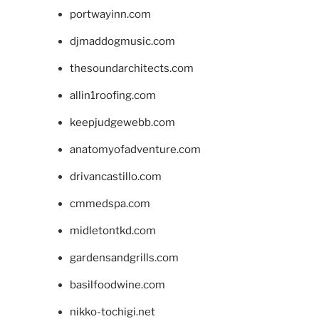
portwayinn.com
djmaddogmusic.com
thesoundarchitects.com
allin1roofing.com
keepjudgewebb.com
anatomyofadventure.com
drivancastillo.com
cmmedspa.com
midletontkd.com
gardensandgrills.com
basilfoodwine.com
nikko-tochigi.net