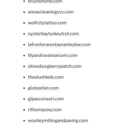
bruinshome.com
annascleaningsvc.com
wolfcitytattoo.com
oysterbayturkeytrot.com
lafronterarestauranteybar.com
lilyandrosetearoom.com
olivesburgberrypatch.com
theslushkids.com
giobastian.com
glpascensori.com
rifloorepoxy.com
woolleymillingandpaving.com