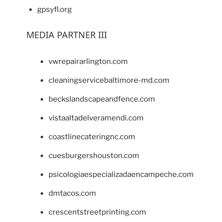
gpsyfl.org
MEDIA PARTNER III
vwrepairarlington.com
cleaningservicebaltimore-md.com
beckslandscapeandfence.com
vistaaltadelveramendi.com
coastlinecateringnc.com
cuesburgershouston.com
psicologiaespecializadaencampeche.com
dmtacos.com
crescentstreetprinting.com