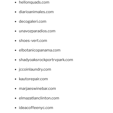
hellonquads.com
diarioanimales.com
decogaleri.com
unavozparadios.com
shoes-vert.com
elbotanicopanama.com
shadyoaksrockportrvpark.com
jccoinlaundry.com
kautorepair.com
marjaeswinebar.com
elmazatlanclinton.com
ideacoffeenyc.com