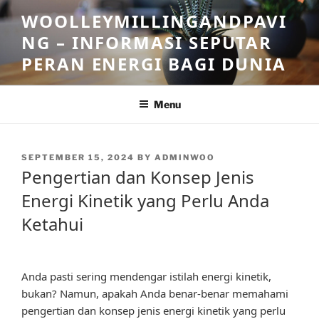
Skip
WOOLLEYMILLINGANDPAVI
to
NG – INFORMASI SEPUTAR
content
PERAN ENERGI BAGI DUNIA
Menu
POSTED
SEPTEMBER 15, 2024
BY
ADMINWOO
ON
Pengertian dan Konsep Jenis
Energi Kinetik yang Perlu Anda
Ketahui
Anda pasti sering mendengar istilah energi kinetik,
bukan? Namun, apakah Anda benar-benar memahami
pengertian dan konsep jenis energi kinetik yang perlu