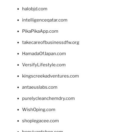
halobjd.com
intelligenceqatar.com
PikaPikaApp.com
takecareofbusinessdfw.org
HamadaOfJapan.com
VersifyLifestyle.com
kingscreekadventures.com
antaeuslabs.com
purelycleanchemdry.com
WishOping.com
shoplegacee.com