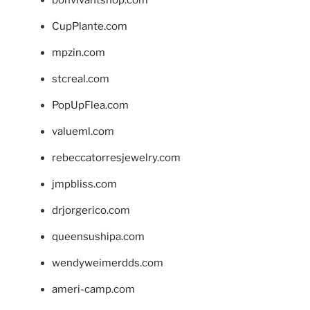
bonvivantshop.com
CupPlante.com
mpzin.com
stcreal.com
PopUpFlea.com
valueml.com
rebeccatorresjewelry.com
jmpbliss.com
drjorgerico.com
queensushipa.com
wendyweimerdds.com
ameri-camp.com